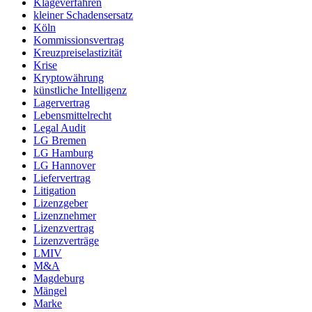
Klageverfahren
kleiner Schadensersatz
Köln
Kommissionsvertrag
Kreuzpreiselastizität
Krise
Kryptowährung
künstliche Intelligenz
Lagervertrag
Lebensmittelrecht
Legal Audit
LG Bremen
LG Hamburg
LG Hannover
Liefervertrag
Litigation
Lizenzgeber
Lizenznehmer
Lizenzvertrag
Lizenzverträge
LMIV
M&A
Magdeburg
Mängel
Marke