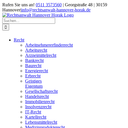
Zum
Rufen Sie uns an!
0511 3573560
| Georgstraße 48 | 30159
Inhalt
Hannover
|
info@rechtsanwalt-hannover-horak.de
springen
Suche
nach:
Recht
Arbeitnehmererfinderrecht
Arbeitsrecht
Arzneimittelrecht
Bankrecht
Baurecht
Energierecht
Erbrecht
Geistiges
Eigentum
Gesellschaftsrecht
Handelsrecht
Immobilienrecht
Insolvenzrecht
IT-Recht
Kartellrecht
Lebensmittelrecht
Medizinprodukterecht