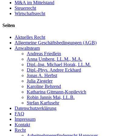
M&A im Mittelstand
Steuerrecht
Wirtschaftsrecht
Seiten
Aktuelles Recht
Allgemeine Geschäftsbedingungen (AGB)
Anwaltsteam
Andreas Friedlein
Anna Umberg, LL.M., M.A.
Dipl.-Ing. Michael Horak, LL.M.
Dipl.-Phys. Andree Eckhard
Jonas A. Herbst
Julia Ziegeler
Karoline Behrend
Katharina Gitmann-Kopilevich
Robin Jannis Mai, LL.B.
Stefan Karfusehr
Datenschutzerklärung
FAQ
Impressum
Kontakt
Recht
Arbeitnehmererfinderrecht Hannover