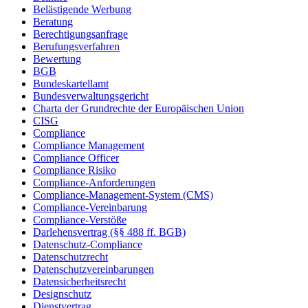
Belästigende Werbung
Beratung
Berechtigungsanfrage
Berufungsverfahren
Bewertung
BGB
Bundeskartellamt
Bundesverwaltungsgericht
Charta der Grundrechte der Europäischen Union
CISG
Compliance
Compliance Management
Compliance Officer
Compliance Risiko
Compliance-Anforderungen
Compliance-Management-System (CMS)
Compliance-Vereinbarung
Compliance-Verstöße
Darlehensvertrag (§§ 488 ff. BGB)
Datenschutz-Compliance
Datenschutzrecht
Datenschutzvereinbarungen
Datensicherheitsrecht
Designschutz
Dienstvertrag