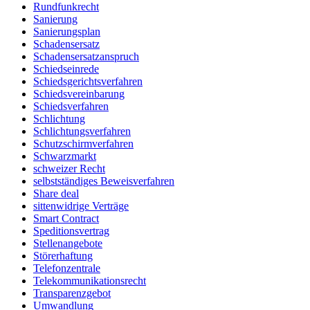
Rundfunkrecht
Sanierung
Sanierungsplan
Schadensersatz
Schadensersatzanspruch
Schiedseinrede
Schiedsgerichtsverfahren
Schiedsvereinbarung
Schiedsverfahren
Schlichtung
Schlichtungsverfahren
Schutzschirmverfahren
Schwarzmarkt
schweizer Recht
selbstständiges Beweisverfahren
Share deal
sittenwidrige Verträge
Smart Contract
Speditionsvertrag
Stellenangebote
Störerhaftung
Telefonzentrale
Telekommunikationsrecht
Transparenzgebot
Umwandlung