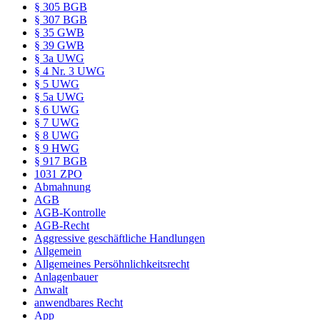
§ 305 BGB
§ 307 BGB
§ 35 GWB
§ 39 GWB
§ 3a UWG
§ 4 Nr. 3 UWG
§ 5 UWG
§ 5a UWG
§ 6 UWG
§ 7 UWG
§ 8 UWG
§ 9 HWG
§ 917 BGB
1031 ZPO
Abmahnung
AGB
AGB-Kontrolle
AGB-Recht
Aggressive geschäftliche Handlungen
Allgemein
Allgemeines Persöhnlichkeitsrecht
Anlagenbauer
Anwalt
anwendbares Recht
App