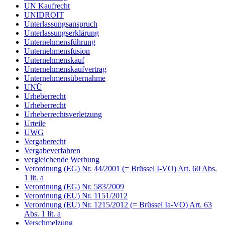
UN Kaufrecht
UNIDROIT
Unterlassungsanspruch
Unterlassungserklärung
Unternehmensführung
Unternehmensfusion
Unternehmenskauf
Unternehmenskaufvertrag
Unternehmensübernahme
UNÜ
Urheberrecht
Urheberrecht
Urheberrechtsverletzung
Urteile
UWG
Vergaberecht
Vergabeverfahren
vergleichende Werbung
Verordnung (EG) Nr. 44/2001 (= Brüssel I-VO) Art. 60 Abs.
1 lit. a
Verordnung (EG) Nr. 583/2009
Verordnung (EU) Nr. 1151/2012
Verordnung (EU) Nr. 1215/2012 (= Brüssel Ia-VO) Art. 63
Abs. 1 lit. a
Verschmelzung