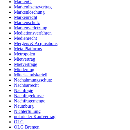
MarkenG
Markenlizenzvertrag
Markenlöschung
Markenrecht
Markenschutz
Markenverletzung
Mediationsverfahren
Medienrecht
Mergers & Acquisitions
Meta Platforms
Metropolen
Mietvertrag
Mietverträge
Minderung
Mittelstandskartell
Nachahmungsschutz
Nachbarrecht
Nachfrage
Nachfragekurve
Nachfragemenge
Naumburg
Nichterfüllung
notarieller Kaufvertrag
OLG
OLG Bremen