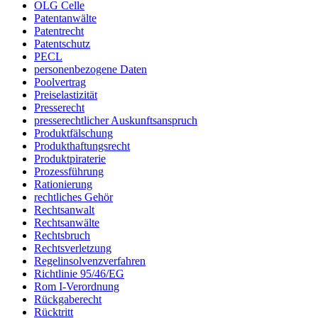
OLG Celle
Patentanwälte
Patentrecht
Patentschutz
PECL
personenbezogene Daten
Poolvertrag
Preiselastizität
Presserecht
presserechtlicher Auskunftsanspruch
Produktfälschung
Produkthaftungsrecht
Produktpiraterie
Prozessführung
Rationierung
rechtliches Gehör
Rechtsanwalt
Rechtsanwälte
Rechtsbruch
Rechtsverletzung
Regelinsolvenzverfahren
Richtlinie 95/46/EG
Rom I-Verordnung
Rückgaberecht
Rücktritt