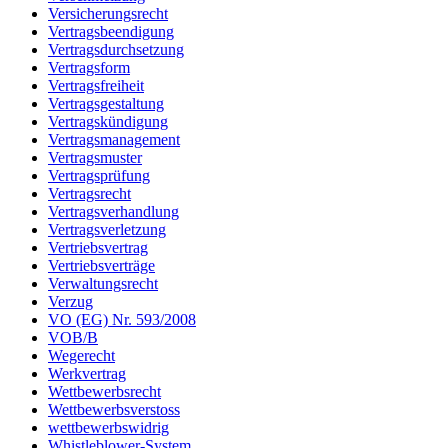
Versicherungsrecht
Vertragsbeendigung
Vertragsdurchsetzung
Vertragsform
Vertragsfreiheit
Vertragsgestaltung
Vertragskündigung
Vertragsmanagement
Vertragsmuster
Vertragsprüfung
Vertragsrecht
Vertragsverhandlung
Vertragsverletzung
Vertriebsvertrag
Vertriebsverträge
Verwaltungsrecht
Verzug
VO (EG) Nr. 593/2008
VOB/B
Wegerecht
Werkvertrag
Wettbewerbsrecht
Wettbewerbsverstoss
wettbewerbswidrig
Whistleblower-System