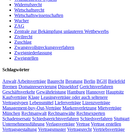
Widerrufsrecht
Wirtschaftsrecht
Wirtschaftswissenschaften
Wucher
ZAG
Zentrale zur Bekämpfung unlauteren Wettbewerbs
Zivilrecht
Zuschlag
Zwangsvollstreckungsverfahren
Zweigniederlassung
Zweigstellen
Schlagwörter
Anwalt
Arbeitsverträge
Baurecht
Beratung
Berlin
BGH
Bielefeld
Bremen
Domainreservierung
Düsseldorf
Gerichtsverfahren
Geschäftsverkehr
Gewährleistung
Hamburg
Hannover
Hauptsitz
Kaufverträge
Klage
Leasingverträge oder auch seltenere
Vertragstypen
Lebensmittel
Lieferverträge
Lizenzverträge
Management-buy-Out-Verträge
Markenverletzung
Mietverträge
München
Rechtsanwalt
Rechtsanwälte
Rechtsexperten
Schadensersatz
Schiedsgerichtsverfahren
Schiedsverfahren
Stuttgart
Unternehmensführung
Verlagsverträge
Vertrag
Vertrag erstellen
Vertragsgestaltung
Vertragsmuster
Vertragsrecht
Vertriebsverträge