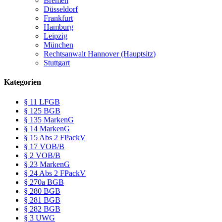
Bremen
Düsseldorf
Frankfurt
Hamburg
Leipzig
München
Rechtsanwalt Hannover (Hauptsitz)
Stuttgart
Kategorien
§ 11 LFGB
§ 125 BGB
§ 135 MarkenG
§ 14 MarkenG
§ 15 Abs 2 FPackV
§ 17 VOB/B
§ 2 VOB/B
§ 23 MarkenG
§ 24 Abs 2 FPackV
§ 270a BGB
§ 280 BGB
§ 281 BGB
§ 282 BGB
§ 3 UWG