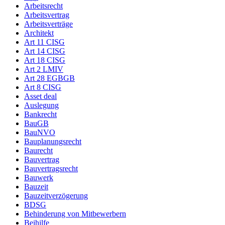
Arbeitsrecht
Arbeitsvertrag
Arbeitsverträge
Architekt
Art 11 CISG
Art 14 CISG
Art 18 CISG
Art 2 LMIV
Art 28 EGBGB
Art 8 CISG
Asset deal
Auslegung
Bankrecht
BauGB
BauNVO
Bauplanungsrecht
Baurecht
Bauvertrag
Bauvertragsrecht
Bauwerk
Bauzeit
Bauzeitverzögerung
BDSG
Behinderung von Mitbewerbern
Beihilfe