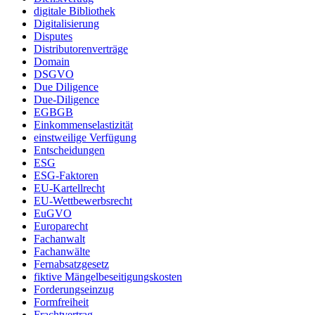
digitale Bibliothek
Digitalisierung
Disputes
Distributorenverträge
Domain
DSGVO
Due Diligence
Due-Diligence
EGBGB
Einkommenselastizität
einstweilige Verfügung
Entscheidungen
ESG
ESG-Faktoren
EU-Kartellrecht
EU-Wettbewerbsrecht
EuGVO
Europarecht
Fachanwalt
Fachanwälte
Fernabsatzgesetz
fiktive Mängelbeseitigungskosten
Forderungseinzug
Formfreiheit
Frachtvertrag