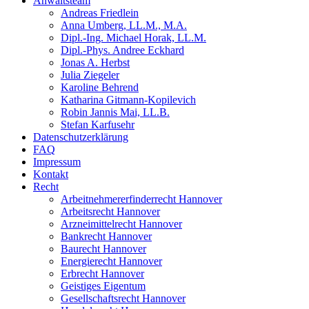
Anwaltsteam
Andreas Friedlein
Anna Umberg, LL.M., M.A.
Dipl.-Ing. Michael Horak, LL.M.
Dipl.-Phys. Andree Eckhard
Jonas A. Herbst
Julia Ziegeler
Karoline Behrend
Katharina Gitmann-Kopilevich
Robin Jannis Mai, LL.B.
Stefan Karfusehr
Datenschutzerklärung
FAQ
Impressum
Kontakt
Recht
Arbeitnehmererfinderrecht Hannover
Arbeitsrecht Hannover
Arzneimittelrecht Hannover
Bankrecht Hannover
Baurecht Hannover
Energierecht Hannover
Erbrecht Hannover
Geistiges Eigentum
Gesellschaftsrecht Hannover