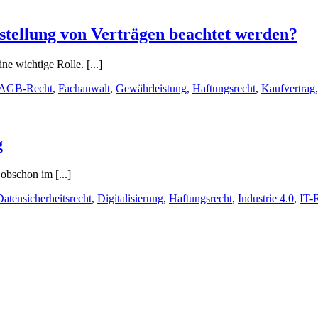
stellung von Verträgen beachtet werden?
e wichtige Rolle. [...]
AGB-Recht
,
Fachanwalt
,
Gewährleistung
,
Haftungsrecht
,
Kaufvertrag
g
 obschon im [...]
Datensicherheitsrecht
,
Digitalisierung
,
Haftungsrecht
,
Industrie 4.0
,
IT-