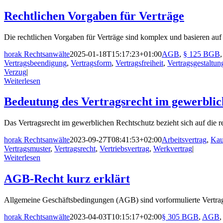
Rechtlichen Vorgaben für Verträge
Die rechtlichen Vorgaben für Verträge sind komplex und basieren auf [
horak Rechtsanwälte
2025-01-18T15:17:23+01:00
AGB
,
§ 125 BGB
Vertragsbeendigung
,
Vertragsform
,
Vertragsfreiheit
,
Vertragsgestaltun
Verzug
|
Weiterlesen
Bedeutung des Vertragsrecht im gewerblic
Das Vertragsrecht im gewerblichen Rechtschutz bezieht sich auf die rec
horak Rechtsanwälte
2023-09-27T08:41:53+02:00
Arbeitsvertrag
,
Kau
Vertragsmuster
,
Vertragsrecht
,
Vertriebsvertrag
,
Werkvertrag
|
Weiterlesen
AGB-Recht kurz erklärt
Allgemeine Geschäftsbedingungen (AGB) sind vorformulierte Vertrags
horak Rechtsanwälte
2023-04-03T10:15:17+02:00
§ 305 BGB
,
AGB
,