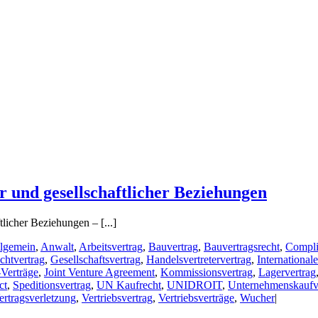
r und gesellschaftlicher Beziehungen
tlicher Beziehungen – [...]
lgemein
,
Anwalt
,
Arbeitsvertrag
,
Bauvertrag
,
Bauvertragsrecht
,
Compli
chtvertrag
,
Gesellschaftsvertrag
,
Handelsvertretervertrag
,
International
-Verträge
,
Joint Venture Agreement
,
Kommissionsvertrag
,
Lagervertrag
ct
,
Speditionsvertrag
,
UN Kaufrecht
,
UNIDROIT
,
Unternehmenskaufv
ertragsverletzung
,
Vertriebsvertrag
,
Vertriebsverträge
,
Wucher
|