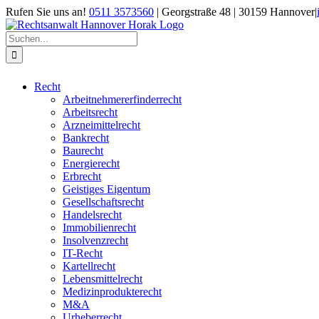
Zum
Rufen Sie uns an!
0511 3573560
| Georgstraße 48 | 30159 Hannover
|
Inhalt
springen
Suche
nach:
Recht
Arbeitnehmererfinderrecht
Arbeitsrecht
Arzneimittelrecht
Bankrecht
Baurecht
Energierecht
Erbrecht
Geistiges Eigentum
Gesellschaftsrecht
Handelsrecht
Immobilienrecht
Insolvenzrecht
IT-Recht
Kartellrecht
Lebensmittelrecht
Medizinprodukterecht
M&A
Urheberrecht