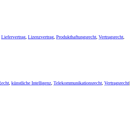
,
Liefervertrag
,
Lizenzvertrag
,
Produkthaftungsrecht
,
Vertragsrecht
,
Recht
,
künstliche Intelligenz
,
Telekommunikationsrecht
,
Vertragsrecht
|