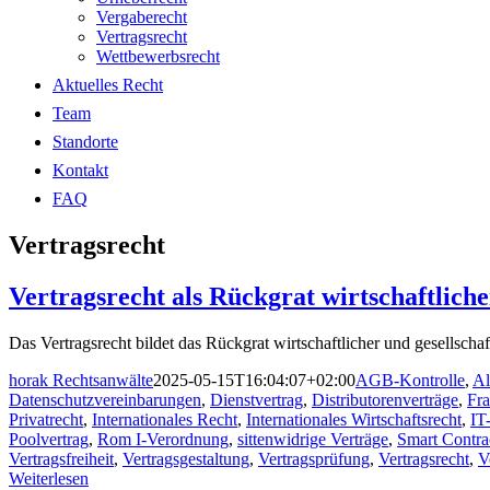
Vergaberecht
Vertragsrecht
Wettbewerbsrecht
Aktuelles Recht
Team
Standorte
Kontakt
FAQ
Vertragsrecht
Vertragsrecht als Rückgrat wirtschaftliche
Das Vertragsrecht bildet das Rückgrat wirtschaftlicher und gesellschaf
horak Rechtsanwälte
2025-05-15T16:04:07+02:00
AGB-Kontrolle
,
Al
Datenschutzvereinbarungen
,
Dienstvertrag
,
Distributorenverträge
,
Fra
Privatrecht
,
Internationales Recht
,
Internationales Wirtschaftsrecht
,
IT
Poolvertrag
,
Rom I-Verordnung
,
sittenwidrige Verträge
,
Smart Contra
Vertragsfreiheit
,
Vertragsgestaltung
,
Vertragsprüfung
,
Vertragsrecht
,
V
Weiterlesen