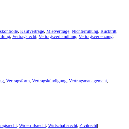
tskontrolle
,
Kaufverträge
,
Mietverträge
,
Nichterfüllung
,
Rücktritt
,
rüfung
,
Vertragsrecht
,
Vertragsverhandlung
,
Vertragsverletzung
,
ng
,
Vertragsform
,
Vertragskündigung
,
Vertragsmanagement
,
tragsrecht
,
Widerrufsrecht
,
Wirtschaftsrecht
,
Zivilrecht
|