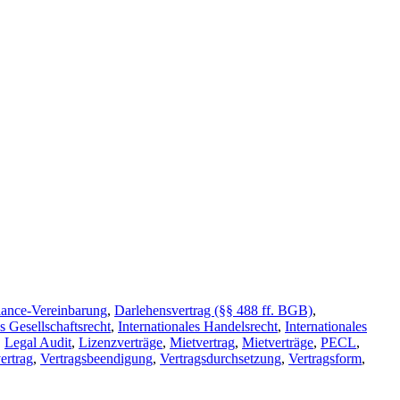
ance-Vereinbarung
,
Darlehensvertrag (§§ 488 ff. BGB)
,
es Gesellschaftsrecht
,
Internationales Handelsrecht
,
Internationales
,
Legal Audit
,
Lizenzverträge
,
Mietvertrag
,
Mietverträge
,
PECL
,
ertrag
,
Vertragsbeendigung
,
Vertragsdurchsetzung
,
Vertragsform
,