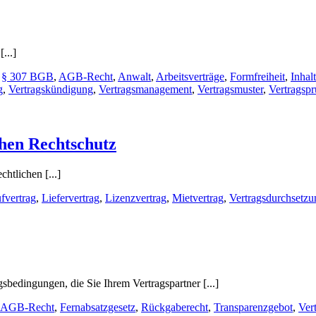
...]
,
§ 307 BGB
,
AGB-Recht
,
Anwalt
,
Arbeitsverträge
,
Formfreiheit
,
Inhal
g
,
Vertragskündigung
,
Vertragsmanagement
,
Vertragsmuster
,
Vertragsp
hen Rechtschutz
htlichen [...]
fvertrag
,
Liefervertrag
,
Lizenzvertrag
,
Mietvertrag
,
Vertragsdurchsetzu
bedingungen, die Sie Ihrem Vertragspartner [...]
AGB-Recht
,
Fernabsatzgesetz
,
Rückgaberecht
,
Transparenzgebot
,
Ver