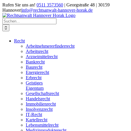
Zum
Rufen Sie uns an!
0511 3573560
| Georgstraße 48 | 30159
Inhalt
Hannover
|
info@rechtsanwalt-hannover-horak.de
springen
Suche
nach:
Recht
Arbeitnehmererfinderrecht
Arbeitsrecht
Arzneimittelrecht
Bankrecht
Baurecht
Energierecht
Erbrecht
Geistiges
Eigentum
Gesellschaftsrecht
Handelsrecht
Immobilienrecht
Insolvenzrecht
IT-Recht
Kartellrecht
Lebensmittelrecht
Medizinprodukterecht