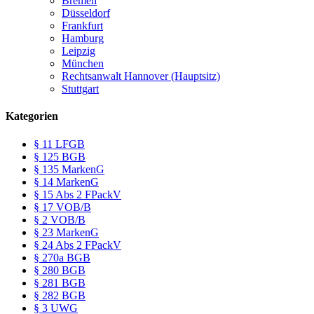
Bremen
Düsseldorf
Frankfurt
Hamburg
Leipzig
München
Rechtsanwalt Hannover (Hauptsitz)
Stuttgart
Kategorien
§ 11 LFGB
§ 125 BGB
§ 135 MarkenG
§ 14 MarkenG
§ 15 Abs 2 FPackV
§ 17 VOB/B
§ 2 VOB/B
§ 23 MarkenG
§ 24 Abs 2 FPackV
§ 270a BGB
§ 280 BGB
§ 281 BGB
§ 282 BGB
§ 3 UWG