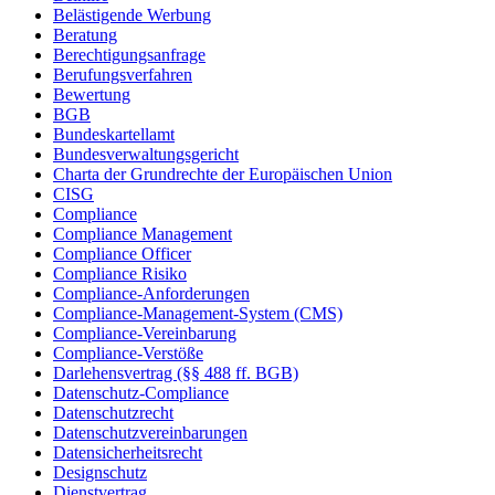
Belästigende Werbung
Beratung
Berechtigungsanfrage
Berufungsverfahren
Bewertung
BGB
Bundeskartellamt
Bundesverwaltungsgericht
Charta der Grundrechte der Europäischen Union
CISG
Compliance
Compliance Management
Compliance Officer
Compliance Risiko
Compliance-Anforderungen
Compliance-Management-System (CMS)
Compliance-Vereinbarung
Compliance-Verstöße
Darlehensvertrag (§§ 488 ff. BGB)
Datenschutz-Compliance
Datenschutzrecht
Datenschutzvereinbarungen
Datensicherheitsrecht
Designschutz
Dienstvertrag