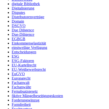
digitale Bibliothek
Digitalisierung
Disputes
Distributorenverträge
Domain
DSGVO
Due Diligence
Due-Diligence
EGBGB
Einkommenselastizität
einstweilige Verfügung
Entscheidungen
ESG
ESG-Faktoren
EU-Kartellrecht
EU-Wettbewerbsrecht
EuGVO
Europarecht
Fachanwalt
Fachanwälte
Fernabsatzgesetz
fiktive Mängelbeseitigungskosten
Forderungseinzug
Formfreiheit
Frachtvertrag