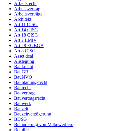
Arbeitsrecht
Arbeitsvertrag
Arbeitsverträge
Architekt
Art 11 CISG
Art 14 CISG
Art 18 CISG
Art 2 LMIV
Art 28 EGBGB
Art 8 CISG
Asset deal
Auslegung
Bankrecht
BauGB
BauNVO
Bauplanungsrecht
Baurecht
Bauvertrag
Bauvertragsrecht
Bauwerk
Bauzeit
Bauzeitverzögerung
BDSG
Behinderung von Mitbewerbern
Beihilfe