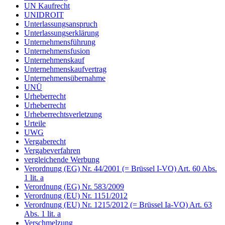
UN Kaufrecht
UNIDROIT
Unterlassungsanspruch
Unterlassungserklärung
Unternehmensführung
Unternehmensfusion
Unternehmenskauf
Unternehmenskaufvertrag
Unternehmensübernahme
UNÜ
Urheberrecht
Urheberrecht
Urheberrechtsverletzung
Urteile
UWG
Vergaberecht
Vergabeverfahren
vergleichende Werbung
Verordnung (EG) Nr. 44/2001 (= Brüssel I-VO) Art. 60 Abs.
1 lit. a
Verordnung (EG) Nr. 583/2009
Verordnung (EU) Nr. 1151/2012
Verordnung (EU) Nr. 1215/2012 (= Brüssel Ia-VO) Art. 63
Abs. 1 lit. a
Verschmelzung