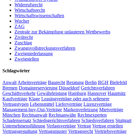
Widerrufsrecht
Wirtschaftsrecht
Wirtschaftswissenschaften
Wucher
ZAG
Zentrale zur Bekämpfung unlauteren Wettbewerbs
Zivilrecht
Zuschlag
Zwangsvollstreckungsverfahren
Zweigniederlassung
Zweigstellen
Schlagwörter
Anwalt
Arbeitsverträge
Baurecht
Beratung
Berlin
BGH
Bielefeld
Bremen
Domainreservierung
Düsseldorf
Gerichtsverfahren
Geschäftsverkehr
Gewährleistung
Hamburg
Hannover
Hauptsitz
Kaufverträge
Klage
Leasingverträge oder auch seltenere
Vertragstypen
Lebensmittel
Lieferverträge
Lizenzverträge
Management-buy-Out-Verträge
Markenverletzung
Mietverträge
München
Rechtsanwalt
Rechtsanwälte
Rechtsexperten
Schadensersatz
Schiedsgerichtsverfahren
Schiedsverfahren
Stuttgart
Unternehmensführung
Verlagsverträge
Vertrag
Vertrag erstellen
Vertragsgestaltung
Vertragsmuster
Vertragsrecht
Vertriebsverträge