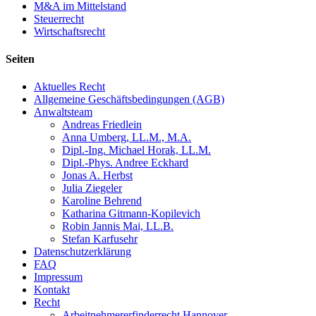
M&A im Mittelstand
Steuerrecht
Wirtschaftsrecht
Seiten
Aktuelles Recht
Allgemeine Geschäftsbedingungen (AGB)
Anwaltsteam
Andreas Friedlein
Anna Umberg, LL.M., M.A.
Dipl.-Ing. Michael Horak, LL.M.
Dipl.-Phys. Andree Eckhard
Jonas A. Herbst
Julia Ziegeler
Karoline Behrend
Katharina Gitmann-Kopilevich
Robin Jannis Mai, LL.B.
Stefan Karfusehr
Datenschutzerklärung
FAQ
Impressum
Kontakt
Recht
Arbeitnehmererfinderrecht Hannover