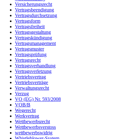
Versicherungsrecht
Vertragsbeendigung
Vertragsdurchsetzung
Vertragsform
Vertragsfreiheit
Vertragsgestaltung
Vertragskündigung
Vertragsmanagement
Vertragsmuster
Vertragsprüfung
Vertragsrecht
Vertragsverhandlung
Vertragsverletzung
Vertriebsvertrag
Vertriebsverträge
Verwaltungsrecht
Verzug
VO (EG) Nr. 593/2008
VOB/B
Wegerecht
Werkvertrag
Wettbewerbsrecht
Wettbewerbsverstoss
wettbewerbswidrig
Whistleblower-System