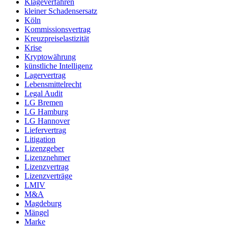
Klageverfahren
kleiner Schadensersatz
Köln
Kommissionsvertrag
Kreuzpreiselastizität
Krise
Kryptowährung
künstliche Intelligenz
Lagervertrag
Lebensmittelrecht
Legal Audit
LG Bremen
LG Hamburg
LG Hannover
Liefervertrag
Litigation
Lizenzgeber
Lizenznehmer
Lizenzvertrag
Lizenzverträge
LMIV
M&A
Magdeburg
Mängel
Marke