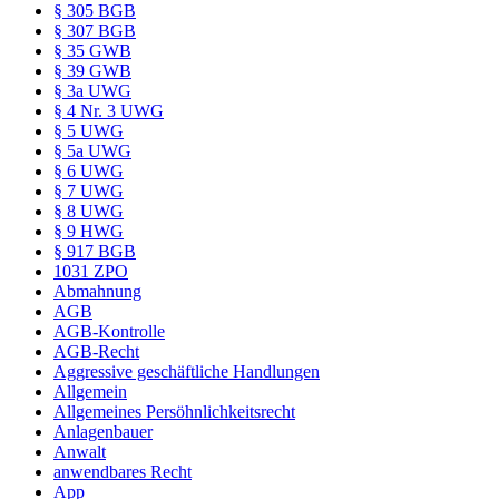
§ 305 BGB
§ 307 BGB
§ 35 GWB
§ 39 GWB
§ 3a UWG
§ 4 Nr. 3 UWG
§ 5 UWG
§ 5a UWG
§ 6 UWG
§ 7 UWG
§ 8 UWG
§ 9 HWG
§ 917 BGB
1031 ZPO
Abmahnung
AGB
AGB-Kontrolle
AGB-Recht
Aggressive geschäftliche Handlungen
Allgemein
Allgemeines Persöhnlichkeitsrecht
Anlagenbauer
Anwalt
anwendbares Recht
App