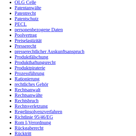
OLG Celle
Patentanwälte
Patentrecht
Patentschutz
PECL
personenbezogene Daten
Poolvertrag
Preiselastizität
Presserecht
presserechtlicher Auskunftsanspruch
Produktfälschung
Produkthaftungsrecht
Produktpiraterie
Prozessführung
Rationierung
rechtliches Gehör
Rechtsanwalt
Rechtsanwälte
Rechtsbruch
Rechtsverletzung
Regelinsolvenzverfahren
Richtlinie 95/46/EG
Rom I-Verordnung
Rückgaberecht
Rücktritt