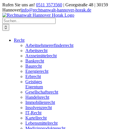
Zum
Rufen Sie uns an!
0511 3573560
| Georgstraße 48 | 30159
Inhalt
Hannover
|
info@rechtsanwalt-hannover-horak.de
springen
Suche
nach:
Recht
Arbeitnehmererfinderrecht
Arbeitsrecht
Arzneimittelrecht
Bankrecht
Baurecht
Energierecht
Erbrecht
Geistiges
Eigentum
Gesellschaftsrecht
Handelsrecht
Immobilienrecht
Insolvenzrecht
IT-Recht
Kartellrecht
Lebensmittelrecht
Medizinprodukterecht