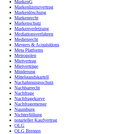
MarkenG
Markenlizenzvertrag
Markenlöschung
Markenrecht
Markenschutz
Markenverletzung
Mediationsverfahren
Medienrecht
Mergers & Acquisitions
Meta Platforms
Metropolen
Mietvertrag
Mietverträge
Minderung
Mittelstandskartell
Nachahmungsschutz
Nachbarrecht
Nachfrage
Nachfragekurve
Nachfragemenge
Naumburg
Nichterfüllung
notarieller Kaufvertrag
OLG
OLG Bremen