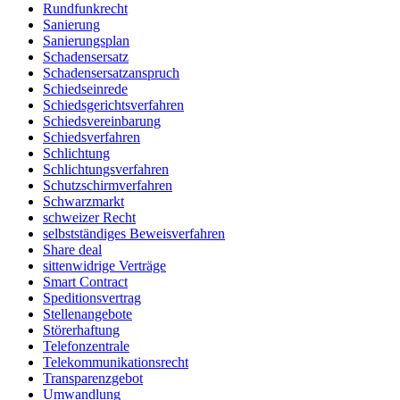
Rundfunkrecht
Sanierung
Sanierungsplan
Schadensersatz
Schadensersatzanspruch
Schiedseinrede
Schiedsgerichtsverfahren
Schiedsvereinbarung
Schiedsverfahren
Schlichtung
Schlichtungsverfahren
Schutzschirmverfahren
Schwarzmarkt
schweizer Recht
selbstständiges Beweisverfahren
Share deal
sittenwidrige Verträge
Smart Contract
Speditionsvertrag
Stellenangebote
Störerhaftung
Telefonzentrale
Telekommunikationsrecht
Transparenzgebot
Umwandlung