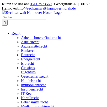
Zum
Rufen Sie uns an!
0511 3573560
| Georgstraße 48 | 30159
Inhalt
Hannover
|
info@rechtsanwalt-hannover-horak.de
springen
Suche
nach:
Recht
Arbeitnehmererfinderrecht
Arbeitsrecht
Arzneimittelrecht
Bankrecht
Baurecht
Energierecht
Erbrecht
Geistiges
Eigentum
Gesellschaftsrecht
Handelsrecht
Immobilienrecht
Insolvenzrecht
IT-Recht
Kartellrecht
Lebensmittelrecht
Medizinprodukterecht