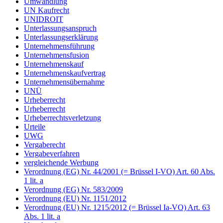
Umwandlung
UN Kaufrecht
UNIDROIT
Unterlassungsanspruch
Unterlassungserklärung
Unternehmensführung
Unternehmensfusion
Unternehmenskauf
Unternehmenskaufvertrag
Unternehmensübernahme
UNÜ
Urheberrecht
Urheberrecht
Urheberrechtsverletzung
Urteile
UWG
Vergaberecht
Vergabeverfahren
vergleichende Werbung
Verordnung (EG) Nr. 44/2001 (= Brüssel I-VO) Art. 60 Abs.
1 lit. a
Verordnung (EG) Nr. 583/2009
Verordnung (EU) Nr. 1151/2012
Verordnung (EU) Nr. 1215/2012 (= Brüssel Ia-VO) Art. 63
Abs. 1 lit. a