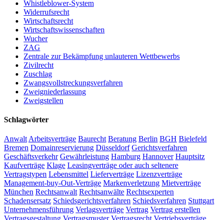
Whistleblower-System
Widerrufsrecht
Wirtschaftsrecht
Wirtschaftswissenschaften
Wucher
ZAG
Zentrale zur Bekämpfung unlauteren Wettbewerbs
Zivilrecht
Zuschlag
Zwangsvollstreckungsverfahren
Zweigniederlassung
Zweigstellen
Schlagwörter
Anwalt
Arbeitsverträge
Baurecht
Beratung
Berlin
BGH
Bielefeld
Bremen
Domainreservierung
Düsseldorf
Gerichtsverfahren
Geschäftsverkehr
Gewährleistung
Hamburg
Hannover
Hauptsitz
Kaufverträge
Klage
Leasingverträge oder auch seltenere
Vertragstypen
Lebensmittel
Lieferverträge
Lizenzverträge
Management-buy-Out-Verträge
Markenverletzung
Mietverträge
München
Rechtsanwalt
Rechtsanwälte
Rechtsexperten
Schadensersatz
Schiedsgerichtsverfahren
Schiedsverfahren
Stuttgart
Unternehmensführung
Verlagsverträge
Vertrag
Vertrag erstellen
Vertragsgestaltung
Vertragsmuster
Vertragsrecht
Vertriebsverträge