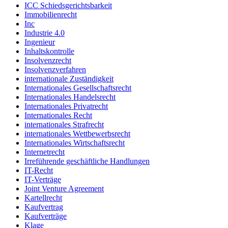
ICC Schiedsgerichtsbarkeit
Immobilienrecht
Inc
Industrie 4.0
Ingenieur
Inhaltskontrolle
Insolvenzrecht
Insolvenzverfahren
internationale Zuständigkeit
Internationales Gesellschaftsrecht
Internationales Handelsrecht
Internationales Privatrecht
Internationales Recht
internationales Strafrecht
internationales Wettbewerbsrecht
Internationales Wirtschaftsrecht
Internetrecht
Irreführende geschäftliche Handlungen
IT-Recht
IT-Verträge
Joint Venture Agreement
Kartellrecht
Kaufvertrag
Kaufverträge
Klage