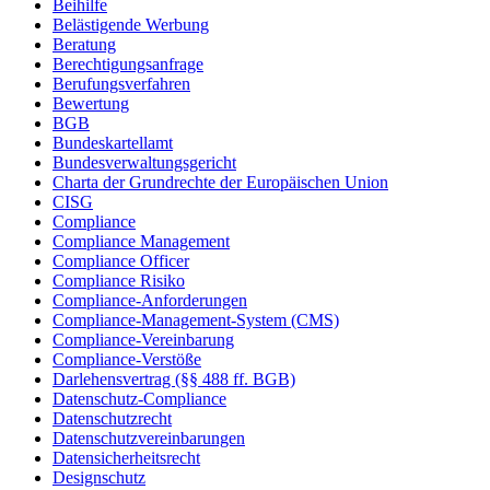
Beihilfe
Belästigende Werbung
Beratung
Berechtigungsanfrage
Berufungsverfahren
Bewertung
BGB
Bundeskartellamt
Bundesverwaltungsgericht
Charta der Grundrechte der Europäischen Union
CISG
Compliance
Compliance Management
Compliance Officer
Compliance Risiko
Compliance-Anforderungen
Compliance-Management-System (CMS)
Compliance-Vereinbarung
Compliance-Verstöße
Darlehensvertrag (§§ 488 ff. BGB)
Datenschutz-Compliance
Datenschutzrecht
Datenschutzvereinbarungen
Datensicherheitsrecht
Designschutz