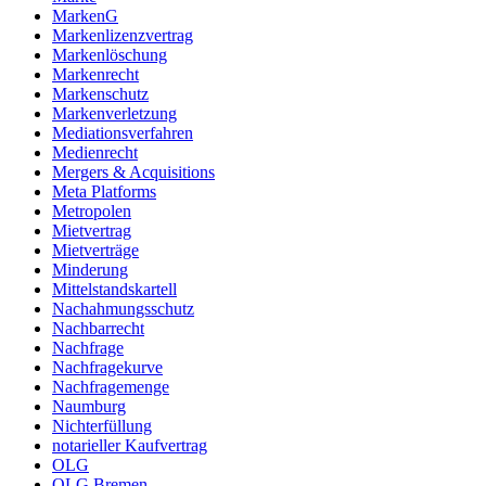
MarkenG
Markenlizenzvertrag
Markenlöschung
Markenrecht
Markenschutz
Markenverletzung
Mediationsverfahren
Medienrecht
Mergers & Acquisitions
Meta Platforms
Metropolen
Mietvertrag
Mietverträge
Minderung
Mittelstandskartell
Nachahmungsschutz
Nachbarrecht
Nachfrage
Nachfragekurve
Nachfragemenge
Naumburg
Nichterfüllung
notarieller Kaufvertrag
OLG
OLG Bremen