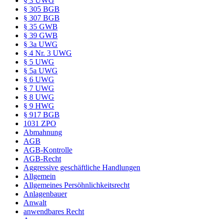
§ 3 UWG
§ 305 BGB
§ 307 BGB
§ 35 GWB
§ 39 GWB
§ 3a UWG
§ 4 Nr. 3 UWG
§ 5 UWG
§ 5a UWG
§ 6 UWG
§ 7 UWG
§ 8 UWG
§ 9 HWG
§ 917 BGB
1031 ZPO
Abmahnung
AGB
AGB-Kontrolle
AGB-Recht
Aggressive geschäftliche Handlungen
Allgemein
Allgemeines Persöhnlichkeitsrecht
Anlagenbauer
Anwalt
anwendbares Recht