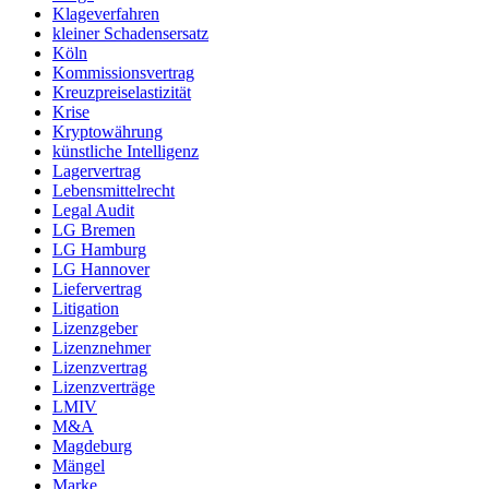
Klageverfahren
kleiner Schadensersatz
Köln
Kommissionsvertrag
Kreuzpreiselastizität
Krise
Kryptowährung
künstliche Intelligenz
Lagervertrag
Lebensmittelrecht
Legal Audit
LG Bremen
LG Hamburg
LG Hannover
Liefervertrag
Litigation
Lizenzgeber
Lizenznehmer
Lizenzvertrag
Lizenzverträge
LMIV
M&A
Magdeburg
Mängel
Marke