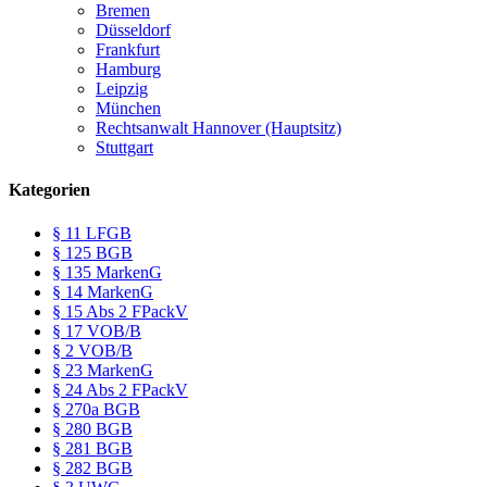
Bremen
Düsseldorf
Frankfurt
Hamburg
Leipzig
München
Rechtsanwalt Hannover (Hauptsitz)
Stuttgart
Kategorien
§ 11 LFGB
§ 125 BGB
§ 135 MarkenG
§ 14 MarkenG
§ 15 Abs 2 FPackV
§ 17 VOB/B
§ 2 VOB/B
§ 23 MarkenG
§ 24 Abs 2 FPackV
§ 270a BGB
§ 280 BGB
§ 281 BGB
§ 282 BGB