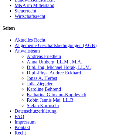
M&A im Mittelstand
Steuerrecht
Wirtschaftsrecht
Seiten
Aktuelles Recht
Allgemeine Geschäftsbedingungen (AGB)
Anwaltsteam
Andreas Friedlein
Anna Umberg, LL.M., M.A.
Dipl.-Ing. Michael Horak, LL.M.
Dipl.-Phys. Andree Eckhard
Jonas A. Herbst
Julia Ziegeler
Karoline Behrend
Katharina Gitmann-Kopilevich
Robin Jannis Mai, LL.B.
Stefan Karfusehr
Datenschutzerklärung
FAQ
Impressum
Kontakt
Recht