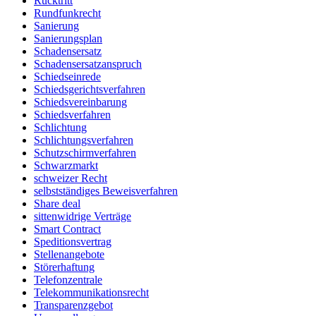
Rücktritt
Rundfunkrecht
Sanierung
Sanierungsplan
Schadensersatz
Schadensersatzanspruch
Schiedseinrede
Schiedsgerichtsverfahren
Schiedsvereinbarung
Schiedsverfahren
Schlichtung
Schlichtungsverfahren
Schutzschirmverfahren
Schwarzmarkt
schweizer Recht
selbstständiges Beweisverfahren
Share deal
sittenwidrige Verträge
Smart Contract
Speditionsvertrag
Stellenangebote
Störerhaftung
Telefonzentrale
Telekommunikationsrecht
Transparenzgebot