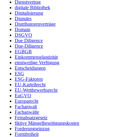
Dienstvertrag
digitale Bibliothek
Digitalisierung
Disputes
Distributorenverträge
Domain
DSGVO
Due Diligence
Due-Diligence
EGBGB
Einkommenselastizität
einstweilige Verfügung
Entscheidungen
ESG
ESG-Faktoren
EU-Kartellrecht
EU-Wettbewerbsrecht
EuGVO
Europarecht
Fachanwalt
Fachanwälte
Fernabsatzgesetz
fiktive Mängelbeseitigungskosten
Forderungseinzug
Formfreiheit