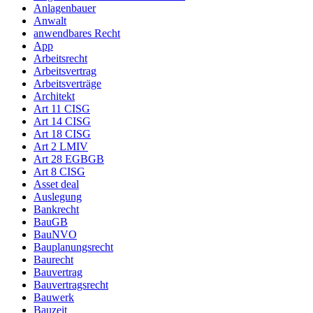
Anlagenbauer
Anwalt
anwendbares Recht
App
Arbeitsrecht
Arbeitsvertrag
Arbeitsverträge
Architekt
Art 11 CISG
Art 14 CISG
Art 18 CISG
Art 2 LMIV
Art 28 EGBGB
Art 8 CISG
Asset deal
Auslegung
Bankrecht
BauGB
BauNVO
Bauplanungsrecht
Baurecht
Bauvertrag
Bauvertragsrecht
Bauwerk
Bauzeit