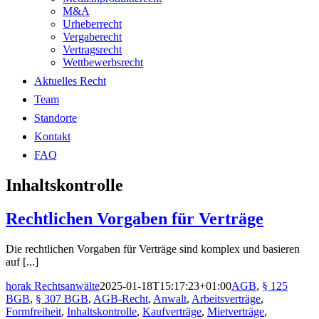
M&A
Urheberrecht
Vergaberecht
Vertragsrecht
Wettbewerbsrecht
Aktuelles Recht
Team
Standorte
Kontakt
FAQ
Inhaltskontrolle
Rechtlichen Vorgaben für Verträge
Die rechtlichen Vorgaben für Verträge sind komplex und basieren
auf [...]
horak Rechtsanwälte
2025-01-18T15:17:23+01:00
AGB
,
§ 125
BGB
,
§ 307 BGB
,
AGB-Recht
,
Anwalt
,
Arbeitsverträge
,
Formfreiheit
,
Inhaltskontrolle
,
Kaufverträge
,
Mietverträge
,