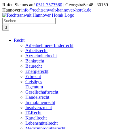
Zum
Rufen Sie uns an!
0511 3573560
| Georgstraße 48 | 30159
Inhalt
Hannover
|
info@rechtsanwalt-hannover-horak.de
springen
Suche
nach:
Recht
Arbeitnehmererfinderrecht
Arbeitsrecht
Arzneimittelrecht
Bankrecht
Baurecht
Energierecht
Erbrecht
Geistiges
Eigentum
Gesellschaftsrecht
Handelsrecht
Immobilienrecht
Insolvenzrecht
IT-Recht
Kartellrecht
Lebensmittelrecht
Medizinprodukterecht