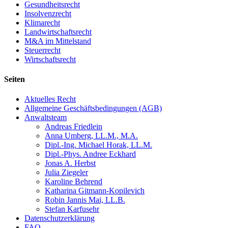
Gesundheitsrecht
Insolvenzrecht
Klimarecht
Landwirtschaftsrecht
M&A im Mittelstand
Steuerrecht
Wirtschaftsrecht
Seiten
Aktuelles Recht
Allgemeine Geschäftsbedingungen (AGB)
Anwaltsteam
Andreas Friedlein
Anna Umberg, LL.M., M.A.
Dipl.-Ing. Michael Horak, LL.M.
Dipl.-Phys. Andree Eckhard
Jonas A. Herbst
Julia Ziegeler
Karoline Behrend
Katharina Gitmann-Kopilevich
Robin Jannis Mai, LL.B.
Stefan Karfusehr
Datenschutzerklärung
FAQ