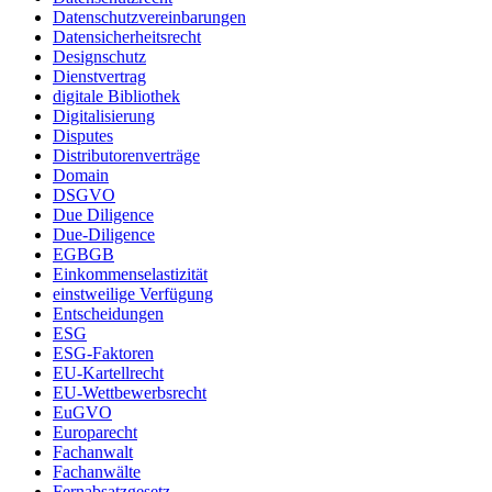
Datenschutzvereinbarungen
Datensicherheitsrecht
Designschutz
Dienstvertrag
digitale Bibliothek
Digitalisierung
Disputes
Distributorenverträge
Domain
DSGVO
Due Diligence
Due-Diligence
EGBGB
Einkommenselastizität
einstweilige Verfügung
Entscheidungen
ESG
ESG-Faktoren
EU-Kartellrecht
EU-Wettbewerbsrecht
EuGVO
Europarecht
Fachanwalt
Fachanwälte
Fernabsatzgesetz