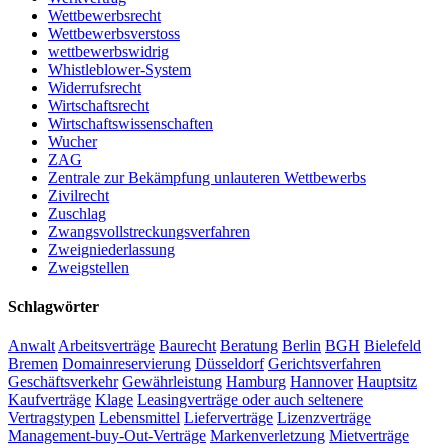
Wettbewerbsrecht
Wettbewerbsverstoss
wettbewerbswidrig
Whistleblower-System
Widerrufsrecht
Wirtschaftsrecht
Wirtschaftswissenschaften
Wucher
ZAG
Zentrale zur Bekämpfung unlauteren Wettbewerbs
Zivilrecht
Zuschlag
Zwangsvollstreckungsverfahren
Zweigniederlassung
Zweigstellen
Schlagwörter
Anwalt
Arbeitsverträge
Baurecht
Beratung
Berlin
BGH
Bielefeld
Bremen
Domainreservierung
Düsseldorf
Gerichtsverfahren
Geschäftsverkehr
Gewährleistung
Hamburg
Hannover
Hauptsitz
Kaufverträge
Klage
Leasingverträge oder auch seltenere
Vertragstypen
Lebensmittel
Lieferverträge
Lizenzverträge
Management-buy-Out-Verträge
Markenverletzung
Mietverträge