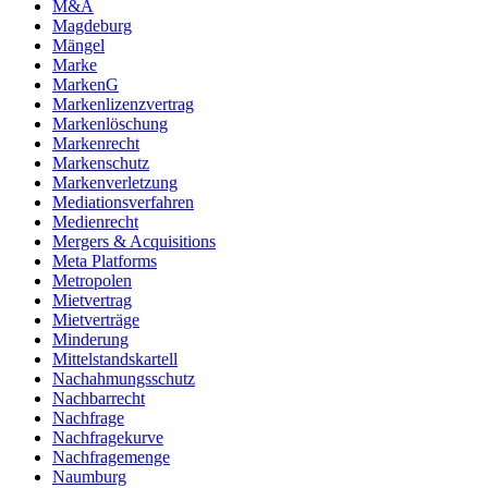
M&A
Magdeburg
Mängel
Marke
MarkenG
Markenlizenzvertrag
Markenlöschung
Markenrecht
Markenschutz
Markenverletzung
Mediationsverfahren
Medienrecht
Mergers & Acquisitions
Meta Platforms
Metropolen
Mietvertrag
Mietverträge
Minderung
Mittelstandskartell
Nachahmungsschutz
Nachbarrecht
Nachfrage
Nachfragekurve
Nachfragemenge
Naumburg