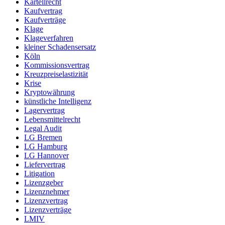
Kartellrecht
Kaufvertrag
Kaufverträge
Klage
Klageverfahren
kleiner Schadensersatz
Köln
Kommissionsvertrag
Kreuzpreiselastizität
Krise
Kryptowährung
künstliche Intelligenz
Lagervertrag
Lebensmittelrecht
Legal Audit
LG Bremen
LG Hamburg
LG Hannover
Liefervertrag
Litigation
Lizenzgeber
Lizenznehmer
Lizenzvertrag
Lizenzverträge
LMIV