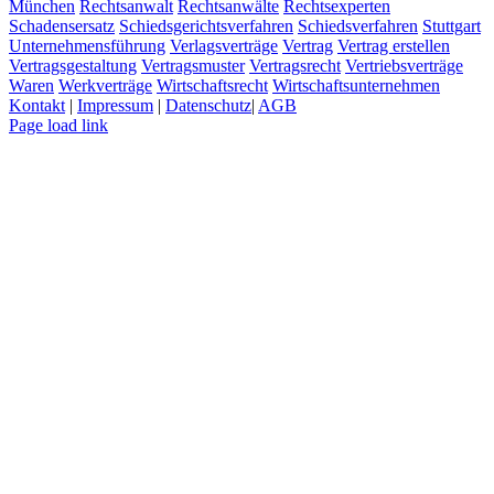
München
Rechtsanwalt
Rechtsanwälte
Rechtsexperten
Schadensersatz
Schiedsgerichtsverfahren
Schiedsverfahren
Stuttgart
Unternehmensführung
Verlagsverträge
Vertrag
Vertrag erstellen
Vertragsgestaltung
Vertragsmuster
Vertragsrecht
Vertriebsverträge
Waren
Werkverträge
Wirtschaftsrecht
Wirtschaftsunternehmen
Kontakt
|
Impressum
|
Datenschutz
|
AGB
Page load link
Nach
oben