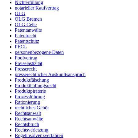
Nichterfüllung
notarieller Kaufvertrag
OLG
OLG Bremen
OLG Celle
Patentanwälte
Patentrecht
Patentschutz
PECL
personenbezogene Daten
Poolvertrag
Preiselastizität
Presserecht
presserechtlicher Auskunftsanspruch
Produktfälschung
Produkthaftungsrecht
Produktpiraterie
Prozessführung
Rationierung
rechtliches Gehör
Rechtsanwalt
Rechtsanwälte
Rechtsbruch
Rechtsverletzung
Regelinsolvenzverfahren