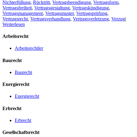
Nichterfüllung
,
Rücktritt
,
Vertragsbeendigung
,
Vertragsform
,
Vertragsfreiheit
,
Vertragsgestaltung
,
Vertragskündigung
,
Vertragsmanagement
,
Vertragsmuster
,
Vertragsprüfung
,
Vertragsrecht
,
Vertragsverhandlung
,
Vertragsverletzung
,
Verzug
|
Weiterlesen
Arbeitsrecht
Arbeitsrechtler
Baurecht
Baurecht
Energierecht
Energierecht
Erbrecht
Erbrecht
Gesellschaftsrecht