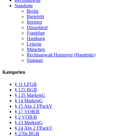
Rechtsanwalt
Standorte
Berlin
Bielefeld
Bremen
Düsseldorf
Frankfurt
Hamburg
Leipzig
München
Rechtsanwalt Hannover (Hauptsitz)
Stuttgart
Kategorien
§ 11 LFGB
§ 125 BGB
§ 135 MarkenG
§ 14 MarkenG
§ 15 Abs 2 FPackV
§ 17 VOB/B
§ 2 VOB/B
§ 23 MarkenG
§ 24 Abs 2 FPackV
§ 270a BGB