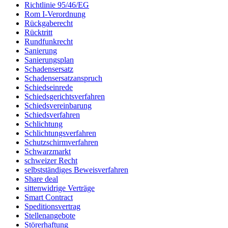
Richtlinie 95/46/EG
Rom I-Verordnung
Rückgaberecht
Rücktritt
Rundfunkrecht
Sanierung
Sanierungsplan
Schadensersatz
Schadensersatzanspruch
Schiedseinrede
Schiedsgerichtsverfahren
Schiedsvereinbarung
Schiedsverfahren
Schlichtung
Schlichtungsverfahren
Schutzschirmverfahren
Schwarzmarkt
schweizer Recht
selbstständiges Beweisverfahren
Share deal
sittenwidrige Verträge
Smart Contract
Speditionsvertrag
Stellenangebote
Störerhaftung