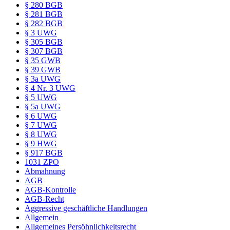
§ 280 BGB
§ 281 BGB
§ 282 BGB
§ 3 UWG
§ 305 BGB
§ 307 BGB
§ 35 GWB
§ 39 GWB
§ 3a UWG
§ 4 Nr. 3 UWG
§ 5 UWG
§ 5a UWG
§ 6 UWG
§ 7 UWG
§ 8 UWG
§ 9 HWG
§ 917 BGB
1031 ZPO
Abmahnung
AGB
AGB-Kontrolle
AGB-Recht
Aggressive geschäftliche Handlungen
Allgemein
Allgemeines Persöhnlichkeitsrecht