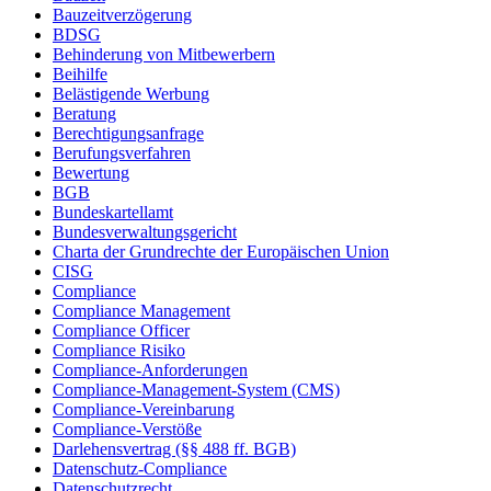
Bauzeitverzögerung
BDSG
Behinderung von Mitbewerbern
Beihilfe
Belästigende Werbung
Beratung
Berechtigungsanfrage
Berufungsverfahren
Bewertung
BGB
Bundeskartellamt
Bundesverwaltungsgericht
Charta der Grundrechte der Europäischen Union
CISG
Compliance
Compliance Management
Compliance Officer
Compliance Risiko
Compliance-Anforderungen
Compliance-Management-System (CMS)
Compliance-Vereinbarung
Compliance-Verstöße
Darlehensvertrag (§§ 488 ff. BGB)
Datenschutz-Compliance
Datenschutzrecht