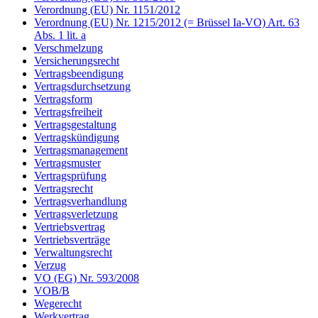
Verordnung (EU) Nr. 1151/2012
Verordnung (EU) Nr. 1215/2012 (= Brüssel Ia-VO) Art. 63
Abs. 1 lit. a
Verschmelzung
Versicherungsrecht
Vertragsbeendigung
Vertragsdurchsetzung
Vertragsform
Vertragsfreiheit
Vertragsgestaltung
Vertragskündigung
Vertragsmanagement
Vertragsmuster
Vertragsprüfung
Vertragsrecht
Vertragsverhandlung
Vertragsverletzung
Vertriebsvertrag
Vertriebsverträge
Verwaltungsrecht
Verzug
VO (EG) Nr. 593/2008
VOB/B
Wegerecht
Werkvertrag