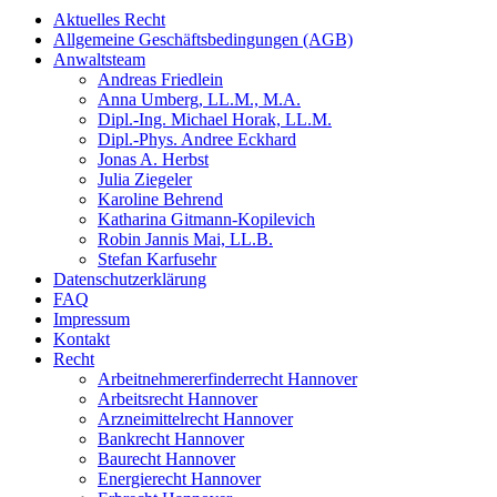
Aktuelles Recht
Allgemeine Geschäftsbedingungen (AGB)
Anwaltsteam
Andreas Friedlein
Anna Umberg, LL.M., M.A.
Dipl.-Ing. Michael Horak, LL.M.
Dipl.-Phys. Andree Eckhard
Jonas A. Herbst
Julia Ziegeler
Karoline Behrend
Katharina Gitmann-Kopilevich
Robin Jannis Mai, LL.B.
Stefan Karfusehr
Datenschutzerklärung
FAQ
Impressum
Kontakt
Recht
Arbeitnehmererfinderrecht Hannover
Arbeitsrecht Hannover
Arzneimittelrecht Hannover
Bankrecht Hannover
Baurecht Hannover
Energierecht Hannover