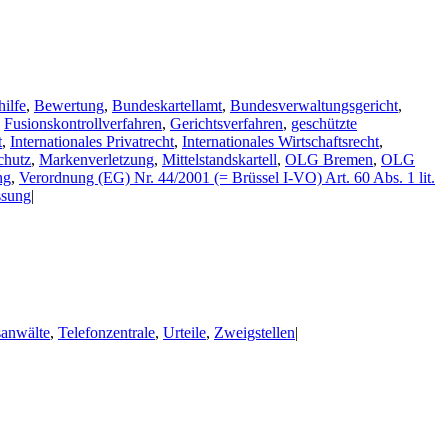
hilfe
,
Bewertung
,
Bundeskartellamt
,
Bundesverwaltungsgericht
,
,
Fusionskontrollverfahren
,
Gerichtsverfahren
,
geschützte
t
,
Internationales Privatrecht
,
Internationales Wirtschaftsrecht
,
chutz
,
Markenverletzung
,
Mittelstandskartell
,
OLG Bremen
,
OLG
ng
,
Verordnung (EG) Nr. 44/2001 (= Brüssel I-VO) Art. 60 Abs. 1 lit.
ssung
|
sanwälte
,
Telefonzentrale
,
Urteile
,
Zweigstellen
|