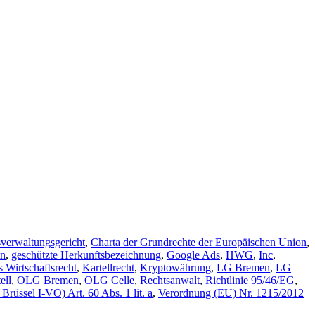
verwaltungsgericht
,
Charta der Grundrechte der Europäischen Union
,
en
,
geschützte Herkunftsbezeichnung
,
Google Ads
,
HWG
,
Inc
,
s Wirtschaftsrecht
,
Kartellrecht
,
Kryptowährung
,
LG Bremen
,
LG
ell
,
OLG Bremen
,
OLG Celle
,
Rechtsanwalt
,
Richtlinie 95/46/EG
,
rüssel I-VO) Art. 60 Abs. 1 lit. a
,
Verordnung (EU) Nr. 1215/2012