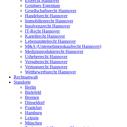
Erbrecht Hannover
Geistiges Eigentum
Gesellschaftsrecht Hannover
Handelsrecht Hannover
Immobilienrecht Hannover
Insolvenzrecht Hannover
IT-Recht Hannover
Kartellrecht Hannover
Lebensmittelrecht Hannover
M&A (Unternehmenskaufrecht Hannover)
Medizinprodukterecht Hannover
Urheberrecht Hannover
Vergaberecht Hannover
Vertragsrecht Hannover
Wettbewerbsrecht Hannover
Rechtsanwalt
Standorte
Berlin
Bielefeld
Bremen
Düsseldorf
Frankfurt
Hamburg
Leipzig
München