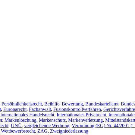
 Persöhnlichkeitsrecht
,
Beihilfe
,
Bewertung
,
Bundeskartellamt
,
Bundes
t
,
Europarecht
,
Fachanwalt
,
Fusionskontrollverfahren
,
Gerichtsverfahr
,
Internationales Handelsrecht
,
Internationales Privatrecht
,
Internationale
r
,
Markenlöschung
,
Markenschutz
,
Markenverletzung
,
Mittelstandskart
echt
,
UNÜ
,
vergleichende Werbung
,
Verordnung (EG) Nr. 44/2001 (= B
,
Wettbewerbsrecht
,
ZAG
,
Zweigniederlassung