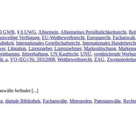
39 GWB
,
§ 6 UWG
,
Allgemein
,
Allgemeines Persöhnlichkeitsrecht
,
Bei
nstweilige Verfügung
,
EU-Wettbewerbsrecht
,
Europarecht
,
Fachanwalt
ndigkeit
,
Internationales Gesellschaftsrecht
,
Internationales Handelsrech
ver
,
Litigation
,
Lizenzgeber
,
Lizenznehmer
,
Markenlöschung
,
Markens
reinbarung
,
Störerhaftung
,
UN Kaufrecht
,
UNÜ
,
vergleichende Werbu
t. a
,
VO (EG) Nr. 593/2008
,
Wettbewerbsrecht
,
ZAG
,
Zweigniederla
wälte befindet [...]
ng
,
digitale Bibliothek
,
Fachanwälte
,
Metropolen
,
Patentanwälte
,
Recht