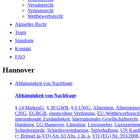
Vergaberecht
Vertragsrecht
Wettbewerbsrecht
Aktuelles Recht
Team
Standorte
Kontakt
FAQ
Hannover
Abhängigkeit von Nachfrage
Abhängigkeit von Nachfrage
§ 14 MarkenG
,
§ 39 GWB
,
§ 6 UWG
,
Allgemein
,
Allgemeines
CISG
,
EGBGB
,
einstweilige Verfügung
,
EU-Wettbewerbsrech
internationale Zuständigkeit
,
Internationales Gesellschaftsrecht
Hamburg
,
LG Hannover
,
Litigation
,
Lizenzgeber
,
Lizenznehme
Schiedseinrede
,
Schiedsvereinbarung
,
Störerhaftung
,
UN Kaufr
(= Brüssel Ia-VO) Art. 63 Abs. 1 lit. a
,
VO (EG) Nr. 593/2008