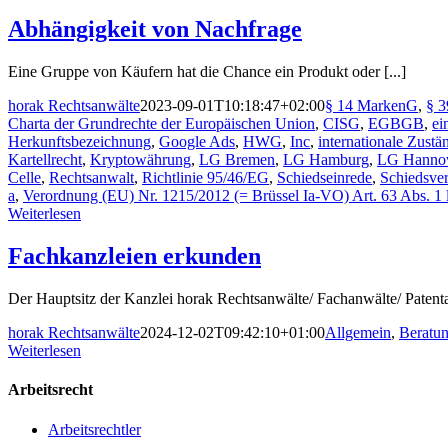
Abhängigkeit von Nachfrage
Eine Gruppe von Käufern hat die Chance ein Produkt oder [...]
horak Rechtsanwälte
2023-09-01T10:18:47+02:00
§ 14 MarkenG
,
§ 
Charta der Grundrechte der Europäischen Union
,
CISG
,
EGBGB
,
ei
Herkunftsbezeichnung
,
Google Ads
,
HWG
,
Inc
,
internationale Zustä
Kartellrecht
,
Kryptowährung
,
LG Bremen
,
LG Hamburg
,
LG Hanno
Celle
,
Rechtsanwalt
,
Richtlinie 95/46/EG
,
Schiedseinrede
,
Schiedsve
a
,
Verordnung (EU) Nr. 1215/2012 (= Brüssel Ia-VO) Art. 63 Abs. 1 li
Weiterlesen
Fachkanzleien erkunden
Der Hauptsitz der Kanzlei horak Rechtsanwälte/ Fachanwälte/ Patentan
horak Rechtsanwälte
2024-12-02T09:42:10+01:00
Allgemein
,
Beratu
Weiterlesen
Arbeitsrecht
Arbeitsrechtler