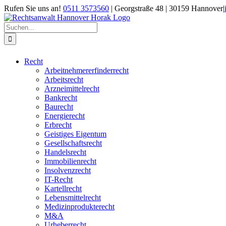
Zum
Rufen Sie uns an!
0511 3573560
| Georgstraße 48 | 30159 Hannover
|
Inhalt
springen
Suche
nach:
Recht
Arbeitnehmererfinderrecht
Arbeitsrecht
Arzneimittelrecht
Bankrecht
Baurecht
Energierecht
Erbrecht
Geistiges Eigentum
Gesellschaftsrecht
Handelsrecht
Immobilienrecht
Insolvenzrecht
IT-Recht
Kartellrecht
Lebensmittelrecht
Medizinprodukterecht
M&A
Urheberrecht