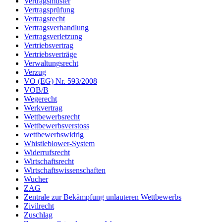
Vertragsmuster
Vertragsprüfung
Vertragsrecht
Vertragsverhandlung
Vertragsverletzung
Vertriebsvertrag
Vertriebsverträge
Verwaltungsrecht
Verzug
VO (EG) Nr. 593/2008
VOB/B
Wegerecht
Werkvertrag
Wettbewerbsrecht
Wettbewerbsverstoss
wettbewerbswidrig
Whistleblower-System
Widerrufsrecht
Wirtschaftsrecht
Wirtschaftswissenschaften
Wucher
ZAG
Zentrale zur Bekämpfung unlauteren Wettbewerbs
Zivilrecht
Zuschlag