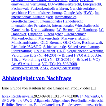
einstweilige Verfügung
,
EU-Wettbewerbsrecht
,
Europarecht
,
Fachanwalt
,
Fusionskontrollverfahren
,
Gerichtsverfahren
,
geschützte Herkunftsbezeichnung
,
Google Ads
,
HWG
,
Inc
,
internationale Zuständigkeit
,
Internationales
Gesellschaftsrecht
,
Internationales Handelsrecht
,
Internationales Privatrecht
,
Internationales Wirtschaftsrecht
,
Kartellrecht
,
Kryptowährung
,
LG Bremen
,
LG Hamburg
,
LG
Hannover
,
Litigation
,
Lizenzgeber
,
Lizenznehmer
,
Markenlöschung
,
Markenschutz
,
Markenverletzung
,
Mittelstandskartell
,
OLG Bremen
,
OLG Celle
,
Rechtsanwalt
,
Richtlinie 95/46/EG
,
Schiedseinrede
,
Schiedsvereinbarung
,
Störerhaftung
,
UN Kaufrecht
,
UNÜ
,
vergleichende Werbung
,
Verordnung (EG) Nr. 44/2001 (= Brüssel I-VO) Art. 60 Abs.
1 lit. a
,
Verordnung (EU) Nr. 1215/2012 (= Brüssel Ia-VO)
Art. 63 Abs. 1 lit. a
,
VO (EG) Nr. 593/2008
,
Wettbewerbsrecht
,
ZAG
,
Zweigniederlassung
Abhängigkeit von Nachfrage
Eine Gruppe von Käufern hat die Chance ein Produkt oder [...]
horak Rechtsanwälte
2023-09-01T10:18:47+02:00
§ 14 MarkenG
,
§
39 GWB
,
§ 6 UWG
,
Allgemein
,
Allgemeines Persöhnlichkeitsrecht
,
Beihilfe
,
Bewertung
,
Bundeskartellamt
,
Bundesverwaltungsgericht
,