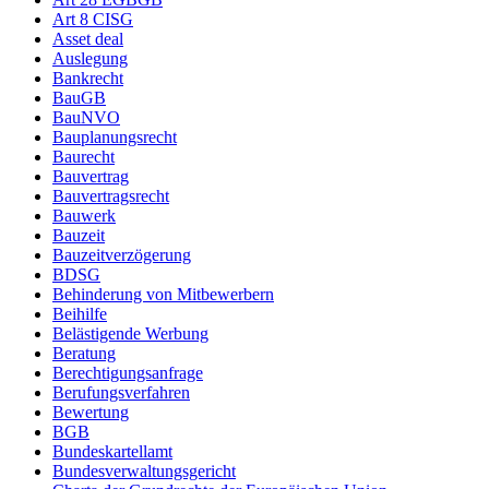
Art 8 CISG
Asset deal
Auslegung
Bankrecht
BauGB
BauNVO
Bauplanungsrecht
Baurecht
Bauvertrag
Bauvertragsrecht
Bauwerk
Bauzeit
Bauzeitverzögerung
BDSG
Behinderung von Mitbewerbern
Beihilfe
Belästigende Werbung
Beratung
Berechtigungsanfrage
Berufungsverfahren
Bewertung
BGB
Bundeskartellamt
Bundesverwaltungsgericht