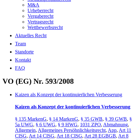
M&A
Urheberrecht
Vergaberecht
Vertragsrecht
Wettbewerbsrecht
Aktuelles Recht
Team
Standorte
Kontakt
FAQ
VO (EG) Nr. 593/2008
Kaizen als Konzept der kontinuierlichen Verbesserung
Kaizen als Konzept der kontinuierlichen Verbesserung
§ 135 MarkenG
,
§ 14 MarkenG
,
§ 35 GWB
,
§ 39 GWB
,
§
5a UWG
,
§ 6 UWG
,
§ 9 HWG
,
1031 ZPO
,
Abmahnung
,
Allgemein
,
Allgemeines Persöhnlichkeitsrecht
,
App
,
Art 11
CISG
,
Art 14 CISG
,
Art 18 CISG
,
Art 28 EGBGB
,
Art 8