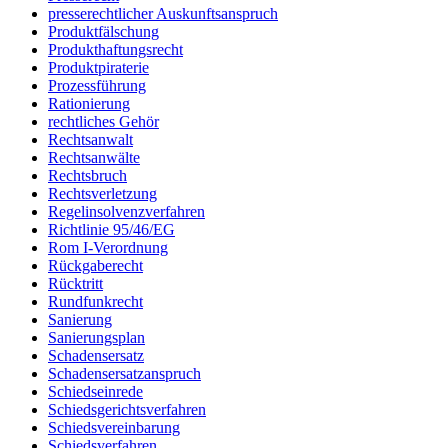
presserechtlicher Auskunftsanspruch
Produktfälschung
Produkthaftungsrecht
Produktpiraterie
Prozessführung
Rationierung
rechtliches Gehör
Rechtsanwalt
Rechtsanwälte
Rechtsbruch
Rechtsverletzung
Regelinsolvenzverfahren
Richtlinie 95/46/EG
Rom I-Verordnung
Rückgaberecht
Rücktritt
Rundfunkrecht
Sanierung
Sanierungsplan
Schadensersatz
Schadensersatzanspruch
Schiedseinrede
Schiedsgerichtsverfahren
Schiedsvereinbarung
Schiedsverfahren