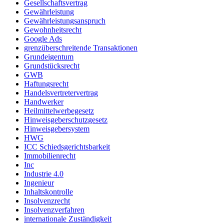
Gesellschaftsvertrag
Gewährleistung
Gewährleistungsanspruch
Gewohnheitsrecht
Google Ads
grenzüberschreitende Transaktionen
Grundeigentum
Grundstücksrecht
GWB
Haftungsrecht
Handelsvertretervertrag
Handwerker
Heilmittelwerbegesetz
Hinweisgeberschutzgesetz
Hinweisgebersystem
HWG
ICC Schiedsgerichtsbarkeit
Immobilienrecht
Inc
Industrie 4.0
Ingenieur
Inhaltskontrolle
Insolvenzrecht
Insolvenzverfahren
internationale Zuständigkeit