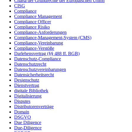
Charta der Grundrechte der Europäischen Union
CISG
Compliance
Compliance Management
Compliance Officer
Compliance Risiko
Compliance-Anforderungen
Compliance-Management-System (CMS)
Compliance-Vereinbarung
Compliance-Verstöße
Darlehensvertrag (§§ 488 ff. BGB)
Datenschutz-Compliance
Datenschutzrecht
Datenschutzvereinbarungen
Datensicherheitsrecht
Designschutz
Dienstvertrag
digitale Bibliothek
Digitalisierung
Disputes
Distributorenverträge
Domain
DSGVO
Due Diligence
Due-Diligence