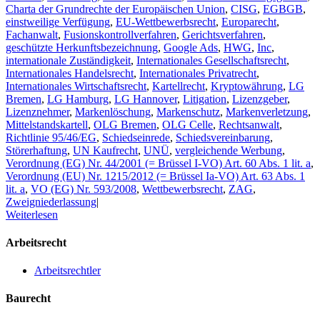
Charta der Grundrechte der Europäischen Union
,
CISG
,
EGBGB
,
einstweilige Verfügung
,
EU-Wettbewerbsrecht
,
Europarecht
,
Fachanwalt
,
Fusionskontrollverfahren
,
Gerichtsverfahren
,
geschützte Herkunftsbezeichnung
,
Google Ads
,
HWG
,
Inc
,
internationale Zuständigkeit
,
Internationales Gesellschaftsrecht
,
Internationales Handelsrecht
,
Internationales Privatrecht
,
Internationales Wirtschaftsrecht
,
Kartellrecht
,
Kryptowährung
,
LG
Bremen
,
LG Hamburg
,
LG Hannover
,
Litigation
,
Lizenzgeber
,
Lizenznehmer
,
Markenlöschung
,
Markenschutz
,
Markenverletzung
,
Mittelstandskartell
,
OLG Bremen
,
OLG Celle
,
Rechtsanwalt
,
Richtlinie 95/46/EG
,
Schiedseinrede
,
Schiedsvereinbarung
,
Störerhaftung
,
UN Kaufrecht
,
UNÜ
,
vergleichende Werbung
,
Verordnung (EG) Nr. 44/2001 (= Brüssel I-VO) Art. 60 Abs. 1 lit. a
,
Verordnung (EU) Nr. 1215/2012 (= Brüssel Ia-VO) Art. 63 Abs. 1
lit. a
,
VO (EG) Nr. 593/2008
,
Wettbewerbsrecht
,
ZAG
,
Zweigniederlassung
|
Weiterlesen
Arbeitsrecht
Arbeitsrechtler
Baurecht