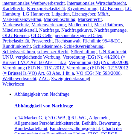
internationales Wettbewerbsrecht
,
Internationales Wirtschaftsrecht
,
Kartellrecht
,
Kreuzpreiselastizität
,
Kryptowährung
,
LG Bremen
,
LG
Hamburg
,
LG Hannover
,
Litigation
,
Lizenzgeber
,
M&A
,
Markenlizenzvertrag
,
Markenlöschung
,
Markenrecht
,
Markenschutz
,
Markenverletzung
,
Medienrecht
,
Meta Platforms
,
Mittelstandskartell
,
Nachfrage
,
Nachfragekurve
,
Nachfragemenge
,
OLG Bremen
,
OLG Celle
,
personenbezogene Daten
,
Preiselastizität
,
Presserecht
,
Rechtsanwalt
,
Richtlinie 95/46/EG
,
Rundfunkrecht
,
Schiedseinrede
,
Schiedsvereinbarung
,
Schiedsverfahren
,
schweizer Recht
,
Störerhaftung
,
UN Kaufrecht
,
UNÜ
,
vergleichende Werbung
,
Verordnung (EG) Nr. 44/2001 (=
Brüssel I-VO) Art. 60 Abs. 1 lit. a
,
Verordnung (EG) Nr. 583/2009
,
Verordnung (EU) Nr. 1151/2012
,
Verordnung (EU) Nr. 1215/2012
(= Brüssel Ia-VO) Art. 63 Abs. 1 lit. a
,
VO (EG) Nr. 593/2008
,
Wettbewerbsrecht
,
ZAG
,
Zweigniederlassung
|
Weiterlesen
Abhängigkeit von Nachfrage
Abhängigkeit von Nachfrage
§ 14 MarkenG
,
§ 39 GWB
,
§ 6 UWG
,
Allgemein
,
Allgemeines Persöhnlichkeitsrecht
,
Beihilfe
,
Bewertung
,
Bundeskartellamt
,
Bundesverwaltungsgericht
,
Charta der
Grundrechte der Europäischen Union
,
CISG
,
EGBGB
,