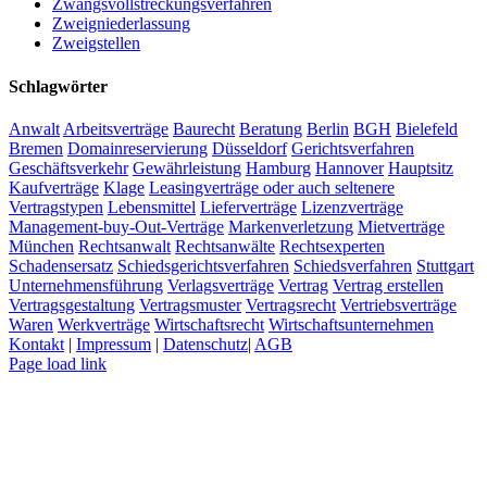
Zwangsvollstreckungsverfahren
Zweigniederlassung
Zweigstellen
Schlagwörter
Anwalt
Arbeitsverträge
Baurecht
Beratung
Berlin
BGH
Bielefeld
Bremen
Domainreservierung
Düsseldorf
Gerichtsverfahren
Geschäftsverkehr
Gewährleistung
Hamburg
Hannover
Hauptsitz
Kaufverträge
Klage
Leasingverträge oder auch seltenere
Vertragstypen
Lebensmittel
Lieferverträge
Lizenzverträge
Management-buy-Out-Verträge
Markenverletzung
Mietverträge
München
Rechtsanwalt
Rechtsanwälte
Rechtsexperten
Schadensersatz
Schiedsgerichtsverfahren
Schiedsverfahren
Stuttgart
Unternehmensführung
Verlagsverträge
Vertrag
Vertrag erstellen
Vertragsgestaltung
Vertragsmuster
Vertragsrecht
Vertriebsverträge
Waren
Werkverträge
Wirtschaftsrecht
Wirtschaftsunternehmen
Kontakt
|
Impressum
|
Datenschutz
|
AGB
Page load link
Nach
oben