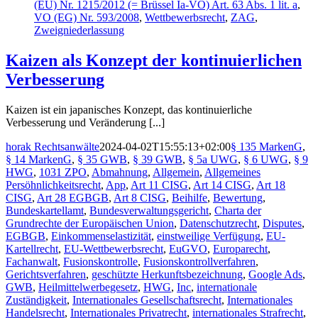
(EU) Nr. 1215/2012 (= Brüssel Ia-VO) Art. 63 Abs. 1 lit. a
,
VO (EG) Nr. 593/2008
,
Wettbewerbsrecht
,
ZAG
,
Zweigniederlassung
Kaizen als Konzept der kontinuierlichen
Verbesserung
Kaizen ist ein japanisches Konzept, das kontinuierliche
Verbesserung und Veränderung [...]
horak Rechtsanwälte
2024-04-02T15:55:13+02:00
§ 135 MarkenG
,
§ 14 MarkenG
,
§ 35 GWB
,
§ 39 GWB
,
§ 5a UWG
,
§ 6 UWG
,
§ 9
HWG
,
1031 ZPO
,
Abmahnung
,
Allgemein
,
Allgemeines
Persöhnlichkeitsrecht
,
App
,
Art 11 CISG
,
Art 14 CISG
,
Art 18
CISG
,
Art 28 EGBGB
,
Art 8 CISG
,
Beihilfe
,
Bewertung
,
Bundeskartellamt
,
Bundesverwaltungsgericht
,
Charta der
Grundrechte der Europäischen Union
,
Datenschutzrecht
,
Disputes
,
EGBGB
,
Einkommenselastizität
,
einstweilige Verfügung
,
EU-
Kartellrecht
,
EU-Wettbewerbsrecht
,
EuGVO
,
Europarecht
,
Fachanwalt
,
Fusionskontrolle
,
Fusionskontrollverfahren
,
Gerichtsverfahren
,
geschützte Herkunftsbezeichnung
,
Google Ads
,
GWB
,
Heilmittelwerbegesetz
,
HWG
,
Inc
,
internationale
Zuständigkeit
,
Internationales Gesellschaftsrecht
,
Internationales
Handelsrecht
,
Internationales Privatrecht
,
internationales Strafrecht
,