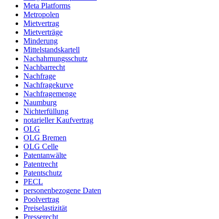
Meta Platforms
Metropolen
Mietvertrag
Mietverträge
Minderung
Mittelstandskartell
Nachahmungsschutz
Nachbarrecht
Nachfrage
Nachfragekurve
Nachfragemenge
Naumburg
Nichterfüllung
notarieller Kaufvertrag
OLG
OLG Bremen
OLG Celle
Patentanwälte
Patentrecht
Patentschutz
PECL
personenbezogene Daten
Poolvertrag
Preiselastizität
Presserecht