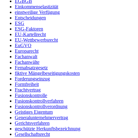
EGBGB
Einkommenselastizität
einstweilige Verfügung
Entscheidungen
ESG
ESG-Faktoren
EU-Kartellrecht
EU-Wettbewerbsrecht
EuGVO
Europarecht
Fachanwalt
Fachanwälte
Fernabsatzgesetz
fiktive Mängelbeseitigungskosten
Forderungseinzug
Formfreiheit
Frachtvertrag
Fusionskontrolle
Fusionskontrollverfahren
Fusionskontrollverordnung
Geistiges Eigentum
Generalunternehmervertrag
Gerichtsverfahren
geschützte Herkunftsbezeichnung
Gesellschaftsrecht