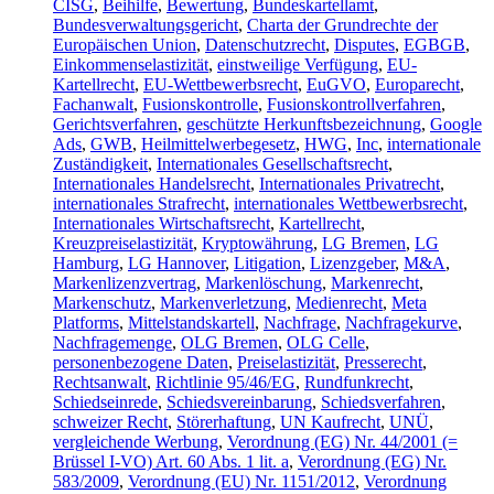
CISG
,
Beihilfe
,
Bewertung
,
Bundeskartellamt
,
Bundesverwaltungsgericht
,
Charta der Grundrechte der
Europäischen Union
,
Datenschutzrecht
,
Disputes
,
EGBGB
,
Einkommenselastizität
,
einstweilige Verfügung
,
EU-
Kartellrecht
,
EU-Wettbewerbsrecht
,
EuGVO
,
Europarecht
,
Fachanwalt
,
Fusionskontrolle
,
Fusionskontrollverfahren
,
Gerichtsverfahren
,
geschützte Herkunftsbezeichnung
,
Google
Ads
,
GWB
,
Heilmittelwerbegesetz
,
HWG
,
Inc
,
internationale
Zuständigkeit
,
Internationales Gesellschaftsrecht
,
Internationales Handelsrecht
,
Internationales Privatrecht
,
internationales Strafrecht
,
internationales Wettbewerbsrecht
,
Internationales Wirtschaftsrecht
,
Kartellrecht
,
Kreuzpreiselastizität
,
Kryptowährung
,
LG Bremen
,
LG
Hamburg
,
LG Hannover
,
Litigation
,
Lizenzgeber
,
M&A
,
Markenlizenzvertrag
,
Markenlöschung
,
Markenrecht
,
Markenschutz
,
Markenverletzung
,
Medienrecht
,
Meta
Platforms
,
Mittelstandskartell
,
Nachfrage
,
Nachfragekurve
,
Nachfragemenge
,
OLG Bremen
,
OLG Celle
,
personenbezogene Daten
,
Preiselastizität
,
Presserecht
,
Rechtsanwalt
,
Richtlinie 95/46/EG
,
Rundfunkrecht
,
Schiedseinrede
,
Schiedsvereinbarung
,
Schiedsverfahren
,
schweizer Recht
,
Störerhaftung
,
UN Kaufrecht
,
UNÜ
,
vergleichende Werbung
,
Verordnung (EG) Nr. 44/2001 (=
Brüssel I-VO) Art. 60 Abs. 1 lit. a
,
Verordnung (EG) Nr.
583/2009
,
Verordnung (EU) Nr. 1151/2012
,
Verordnung