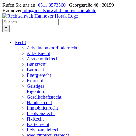
Zum
Rufen Sie uns an!
0511 3573560
| Georgstraße 48 | 30159
Inhalt
Hannover
|
info@rechtsanwalt-hannover-horak.de
springen
Suche
nach:
Recht
Arbeitnehmererfinderrecht
Arbeitsrecht
Arzneimittelrecht
Bankrecht
Baurecht
Energierecht
Erbrecht
Geistiges
Eigentum
Gesellschaftsrecht
Handelsrecht
Immobilienrecht
Insolvenzrecht
IT-Recht
Kartellrecht
Lebensmittelrecht
Medizinprodukterecht