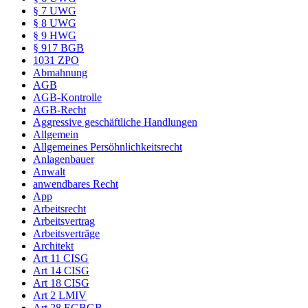
§ 7 UWG
§ 8 UWG
§ 9 HWG
§ 917 BGB
1031 ZPO
Abmahnung
AGB
AGB-Kontrolle
AGB-Recht
Aggressive geschäftliche Handlungen
Allgemein
Allgemeines Persöhnlichkeitsrecht
Anlagenbauer
Anwalt
anwendbares Recht
App
Arbeitsrecht
Arbeitsvertrag
Arbeitsverträge
Architekt
Art 11 CISG
Art 14 CISG
Art 18 CISG
Art 2 LMIV
Art 28 EGBGB