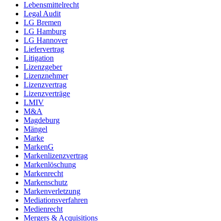
Lebensmittelrecht
Legal Audit
LG Bremen
LG Hamburg
LG Hannover
Liefervertrag
Litigation
Lizenzgeber
Lizenznehmer
Lizenzvertrag
Lizenzverträge
LMIV
M&A
Magdeburg
Mängel
Marke
MarkenG
Markenlizenzvertrag
Markenlöschung
Markenrecht
Markenschutz
Markenverletzung
Mediationsverfahren
Medienrecht
Mergers & Acquisitions