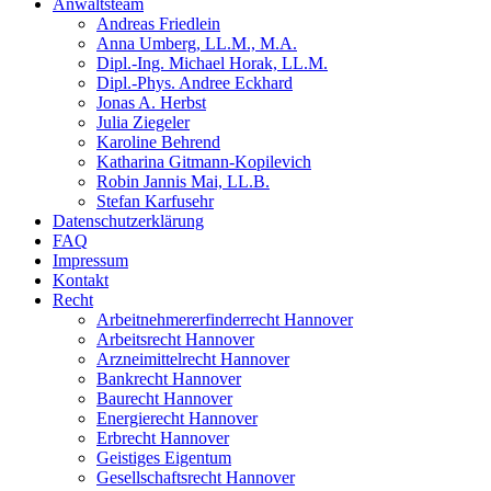
Anwaltsteam
Andreas Friedlein
Anna Umberg, LL.M., M.A.
Dipl.-Ing. Michael Horak, LL.M.
Dipl.-Phys. Andree Eckhard
Jonas A. Herbst
Julia Ziegeler
Karoline Behrend
Katharina Gitmann-Kopilevich
Robin Jannis Mai, LL.B.
Stefan Karfusehr
Datenschutzerklärung
FAQ
Impressum
Kontakt
Recht
Arbeitnehmererfinderrecht Hannover
Arbeitsrecht Hannover
Arzneimittelrecht Hannover
Bankrecht Hannover
Baurecht Hannover
Energierecht Hannover
Erbrecht Hannover
Geistiges Eigentum
Gesellschaftsrecht Hannover