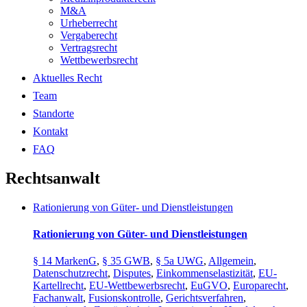
M&A
Urheberrecht
Vergaberecht
Vertragsrecht
Wettbewerbsrecht
Aktuelles Recht
Team
Standorte
Kontakt
FAQ
Rechtsanwalt
Rationierung von Güter- und Dienstleistungen
Rationierung von Güter- und Dienstleistungen
§ 14 MarkenG
,
§ 35 GWB
,
§ 5a UWG
,
Allgemein
,
Datenschutzrecht
,
Disputes
,
Einkommenselastizität
,
EU-
Kartellrecht
,
EU-Wettbewerbsrecht
,
EuGVO
,
Europarecht
,
Fachanwalt
,
Fusionskontrolle
,
Gerichtsverfahren
,