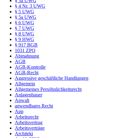
§ 3a UWG
§ 4 Nr. 3 UWG
§ 5 UWG
§ 5a UWG
§ 6 UWG
§ 7 UWG
§ 8 UWG
§ 9 HWG
§ 917 BGB
1031 ZPO
Abmahnung
AGB
AGB-Kontrolle
AGB-Recht
Aggressive geschäftliche Handlungen
Allgemein
Allgemeines Persöhnlichkeitsrecht
Anlagenbauer
Anwalt
anwendbares Recht
App
Arbeitsrecht
Arbeitsvertrag
Arbeitsverträge
Architekt