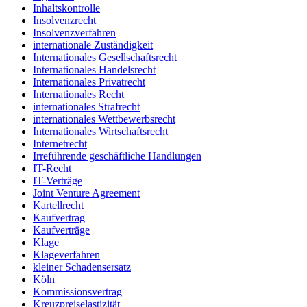
Inhaltskontrolle
Insolvenzrecht
Insolvenzverfahren
internationale Zuständigkeit
Internationales Gesellschaftsrecht
Internationales Handelsrecht
Internationales Privatrecht
Internationales Recht
internationales Strafrecht
internationales Wettbewerbsrecht
Internationales Wirtschaftsrecht
Internetrecht
Irreführende geschäftliche Handlungen
IT-Recht
IT-Verträge
Joint Venture Agreement
Kartellrecht
Kaufvertrag
Kaufverträge
Klage
Klageverfahren
kleiner Schadensersatz
Köln
Kommissionsvertrag
Kreuzpreiselastizität