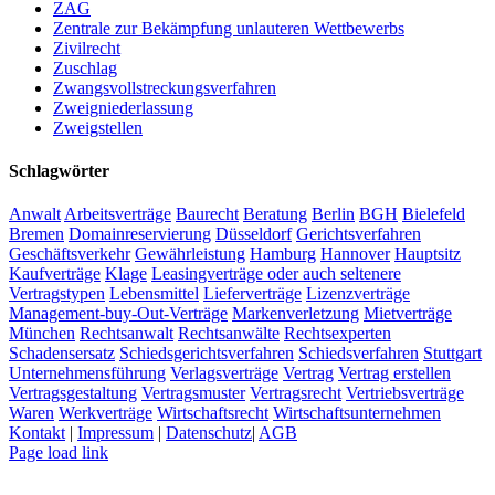
ZAG
Zentrale zur Bekämpfung unlauteren Wettbewerbs
Zivilrecht
Zuschlag
Zwangsvollstreckungsverfahren
Zweigniederlassung
Zweigstellen
Schlagwörter
Anwalt
Arbeitsverträge
Baurecht
Beratung
Berlin
BGH
Bielefeld
Bremen
Domainreservierung
Düsseldorf
Gerichtsverfahren
Geschäftsverkehr
Gewährleistung
Hamburg
Hannover
Hauptsitz
Kaufverträge
Klage
Leasingverträge oder auch seltenere
Vertragstypen
Lebensmittel
Lieferverträge
Lizenzverträge
Management-buy-Out-Verträge
Markenverletzung
Mietverträge
München
Rechtsanwalt
Rechtsanwälte
Rechtsexperten
Schadensersatz
Schiedsgerichtsverfahren
Schiedsverfahren
Stuttgart
Unternehmensführung
Verlagsverträge
Vertrag
Vertrag erstellen
Vertragsgestaltung
Vertragsmuster
Vertragsrecht
Vertriebsverträge
Waren
Werkverträge
Wirtschaftsrecht
Wirtschaftsunternehmen
Kontakt
|
Impressum
|
Datenschutz
|
AGB
Page load link
Nach
oben