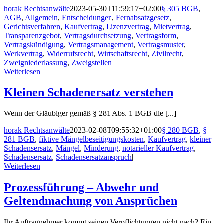
horak Rechtsanwälte
2023-05-30T11:59:17+02:00
§ 305 BGB
,
AGB
,
Allgemein
,
Entscheidungen
,
Fernabsatzgesetz
,
Gerichtsverfahren
,
Kaufvertrag
,
Lizenzvertrag
,
Mietvertrag
,
Transparenzgebot
,
Vertragsdurchsetzung
,
Vertragsform
,
Vertragskündigung
,
Vertragsmanagement
,
Vertragsmuster
,
Werkvertrag
,
Widerrufsrecht
,
Wirtschaftsrecht
,
Zivilrecht
,
Zweigniederlassung
,
Zweigstellen
|
Weiterlesen
Kleinen Schadenersatz verstehen
Wenn der Gläubiger gemäß § 281 Abs. 1 BGB die [...]
horak Rechtsanwälte
2023-02-08T09:55:32+01:00
§ 280 BGB
,
§
281 BGB
,
fiktive Mängelbeseitigungskosten
,
Kaufvertrag
,
kleiner
Schadensersatz
,
Mängel
,
Minderung
,
notarieller Kaufvertrag
,
Schadensersatz
,
Schadensersatzanspruch
|
Weiterlesen
Prozessführung – Abwehr und
Geltendmachung von Ansprüchen
Ihr Auftragnehmer kommt seinen Verpflichtungen nicht nach? Ein