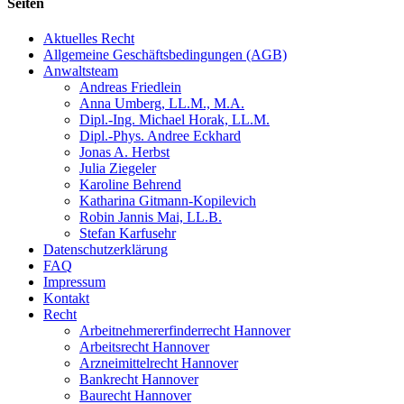
Seiten
Aktuelles Recht
Allgemeine Geschäftsbedingungen (AGB)
Anwaltsteam
Andreas Friedlein
Anna Umberg, LL.M., M.A.
Dipl.-Ing. Michael Horak, LL.M.
Dipl.-Phys. Andree Eckhard
Jonas A. Herbst
Julia Ziegeler
Karoline Behrend
Katharina Gitmann-Kopilevich
Robin Jannis Mai, LL.B.
Stefan Karfusehr
Datenschutzerklärung
FAQ
Impressum
Kontakt
Recht
Arbeitnehmererfinderrecht Hannover
Arbeitsrecht Hannover
Arzneimittelrecht Hannover
Bankrecht Hannover
Baurecht Hannover