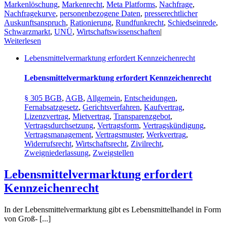
Markenlöschung
,
Markenrecht
,
Meta Platforms
,
Nachfrage
,
Nachfragekurve
,
personenbezogene Daten
,
presserechtlicher
Auskunftsanspruch
,
Rationierung
,
Rundfunkrecht
,
Schiedseinrede
,
Schwarzmarkt
,
UNÜ
,
Wirtschaftswissenschaften
|
Weiterlesen
Lebensmittelvermarktung erfordert Kennzeichenrecht
Lebensmittelvermarktung erfordert Kennzeichenrecht
§ 305 BGB
,
AGB
,
Allgemein
,
Entscheidungen
,
Fernabsatzgesetz
,
Gerichtsverfahren
,
Kaufvertrag
,
Lizenzvertrag
,
Mietvertrag
,
Transparenzgebot
,
Vertragsdurchsetzung
,
Vertragsform
,
Vertragskündigung
,
Vertragsmanagement
,
Vertragsmuster
,
Werkvertrag
,
Widerrufsrecht
,
Wirtschaftsrecht
,
Zivilrecht
,
Zweigniederlassung
,
Zweigstellen
Lebensmittelvermarktung erfordert
Kennzeichenrecht
In der Lebensmittelvermarktung gibt es Lebensmittelhandel in Form
von Groß- [...]