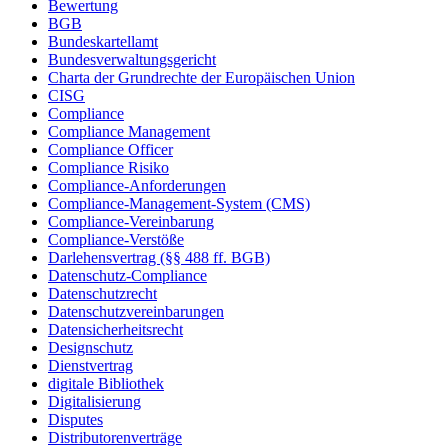
Bewertung
BGB
Bundeskartellamt
Bundesverwaltungsgericht
Charta der Grundrechte der Europäischen Union
CISG
Compliance
Compliance Management
Compliance Officer
Compliance Risiko
Compliance-Anforderungen
Compliance-Management-System (CMS)
Compliance-Vereinbarung
Compliance-Verstöße
Darlehensvertrag (§§ 488 ff. BGB)
Datenschutz-Compliance
Datenschutzrecht
Datenschutzvereinbarungen
Datensicherheitsrecht
Designschutz
Dienstvertrag
digitale Bibliothek
Digitalisierung
Disputes
Distributorenverträge