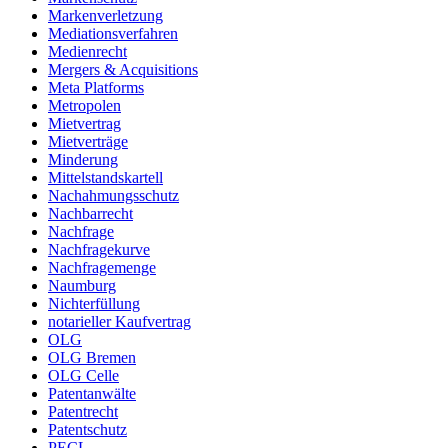
Markenverletzung
Mediationsverfahren
Medienrecht
Mergers & Acquisitions
Meta Platforms
Metropolen
Mietvertrag
Mietverträge
Minderung
Mittelstandskartell
Nachahmungsschutz
Nachbarrecht
Nachfrage
Nachfragekurve
Nachfragemenge
Naumburg
Nichterfüllung
notarieller Kaufvertrag
OLG
OLG Bremen
OLG Celle
Patentanwälte
Patentrecht
Patentschutz
PECL