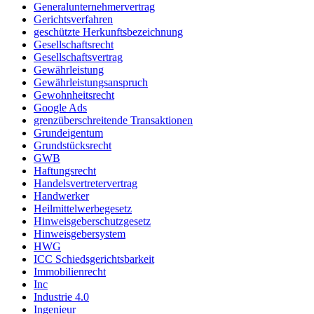
Generalunternehmervertrag
Gerichtsverfahren
geschützte Herkunftsbezeichnung
Gesellschaftsrecht
Gesellschaftsvertrag
Gewährleistung
Gewährleistungsanspruch
Gewohnheitsrecht
Google Ads
grenzüberschreitende Transaktionen
Grundeigentum
Grundstücksrecht
GWB
Haftungsrecht
Handelsvertretervertrag
Handwerker
Heilmittelwerbegesetz
Hinweisgeberschutzgesetz
Hinweisgebersystem
HWG
ICC Schiedsgerichtsbarkeit
Immobilienrecht
Inc
Industrie 4.0
Ingenieur