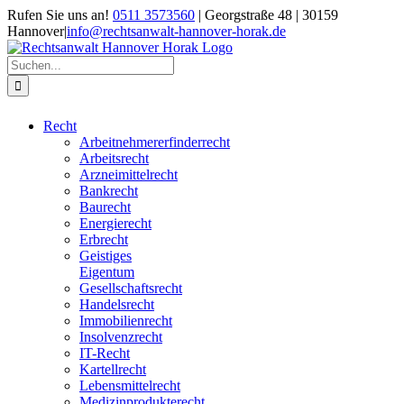
Zum
Rufen Sie uns an!
0511 3573560
| Georgstraße 48 | 30159
Inhalt
Hannover
|
info@rechtsanwalt-hannover-horak.de
springen
Suche
nach:
Recht
Arbeitnehmererfinderrecht
Arbeitsrecht
Arzneimittelrecht
Bankrecht
Baurecht
Energierecht
Erbrecht
Geistiges
Eigentum
Gesellschaftsrecht
Handelsrecht
Immobilienrecht
Insolvenzrecht
IT-Recht
Kartellrecht
Lebensmittelrecht
Medizinprodukterecht