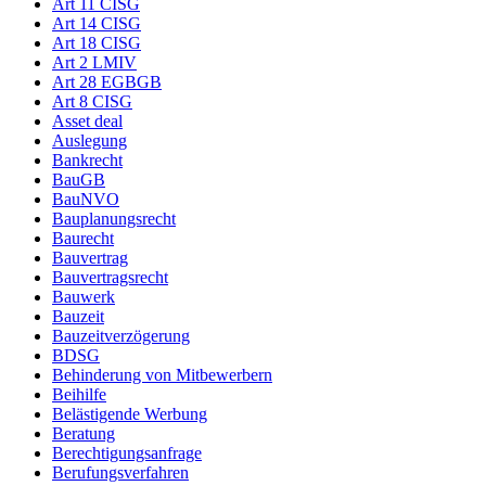
Art 11 CISG
Art 14 CISG
Art 18 CISG
Art 2 LMIV
Art 28 EGBGB
Art 8 CISG
Asset deal
Auslegung
Bankrecht
BauGB
BauNVO
Bauplanungsrecht
Baurecht
Bauvertrag
Bauvertragsrecht
Bauwerk
Bauzeit
Bauzeitverzögerung
BDSG
Behinderung von Mitbewerbern
Beihilfe
Belästigende Werbung
Beratung
Berechtigungsanfrage
Berufungsverfahren