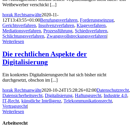
Wettbewerber verschickt [...]
horak Rechtsanwälte
2020-11-
12T13:43:55+01:00
Berufungsverfahren
,
Forderungseinzug
,
Gerichtsverfahren
,
Insolvenzverfahren
,
Klageverfahren
,
Mediationsverfahren
,
Prozessführung
,
Schiedsverfahren
,
Schlichtungsverfahren
,
Zwangsvollstreckungsverfahren
|
Weiterlesen
Die rechtlichen Aspekte der
Digitalisierung
Ein konkretes Digitalisierungsrecht hat sich bisher nicht
durchgesetzt, obschon im [...]
horak Rechtsanwälte
2020-10-24T15:28:26+02:00
Datenschutzrecht
,
Datensicherheitsrecht
,
Digitalisierung
,
Haftungsrecht
,
Industrie 4.0
,
IT-Recht
,
künstliche Intelligenz
,
Telekommunikationsrecht
,
Vertragsrecht
|
Weiterlesen
Arbeitsrecht