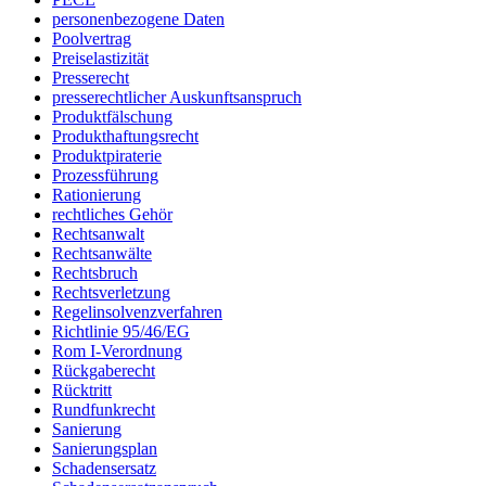
personenbezogene Daten
Poolvertrag
Preiselastizität
Presserecht
presserechtlicher Auskunftsanspruch
Produktfälschung
Produkthaftungsrecht
Produktpiraterie
Prozessführung
Rationierung
rechtliches Gehör
Rechtsanwalt
Rechtsanwälte
Rechtsbruch
Rechtsverletzung
Regelinsolvenzverfahren
Richtlinie 95/46/EG
Rom I-Verordnung
Rückgaberecht
Rücktritt
Rundfunkrecht
Sanierung
Sanierungsplan
Schadensersatz