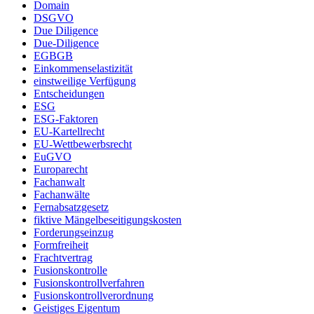
Domain
DSGVO
Due Diligence
Due-Diligence
EGBGB
Einkommenselastizität
einstweilige Verfügung
Entscheidungen
ESG
ESG-Faktoren
EU-Kartellrecht
EU-Wettbewerbsrecht
EuGVO
Europarecht
Fachanwalt
Fachanwälte
Fernabsatzgesetz
fiktive Mängelbeseitigungskosten
Forderungseinzug
Formfreiheit
Frachtvertrag
Fusionskontrolle
Fusionskontrollverfahren
Fusionskontrollverordnung
Geistiges Eigentum