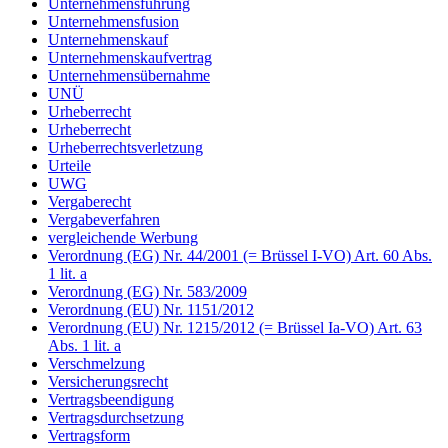
Unternehmensführung
Unternehmensfusion
Unternehmenskauf
Unternehmenskaufvertrag
Unternehmensübernahme
UNÜ
Urheberrecht
Urheberrecht
Urheberrechtsverletzung
Urteile
UWG
Vergaberecht
Vergabeverfahren
vergleichende Werbung
Verordnung (EG) Nr. 44/2001 (= Brüssel I-VO) Art. 60 Abs.
1 lit. a
Verordnung (EG) Nr. 583/2009
Verordnung (EU) Nr. 1151/2012
Verordnung (EU) Nr. 1215/2012 (= Brüssel Ia-VO) Art. 63
Abs. 1 lit. a
Verschmelzung
Versicherungsrecht
Vertragsbeendigung
Vertragsdurchsetzung
Vertragsform