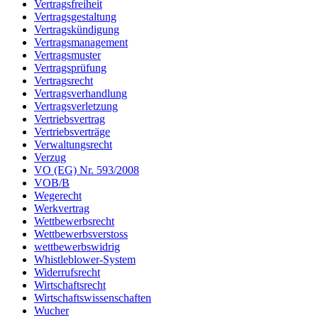
Vertragsfreiheit
Vertragsgestaltung
Vertragskündigung
Vertragsmanagement
Vertragsmuster
Vertragsprüfung
Vertragsrecht
Vertragsverhandlung
Vertragsverletzung
Vertriebsvertrag
Vertriebsverträge
Verwaltungsrecht
Verzug
VO (EG) Nr. 593/2008
VOB/B
Wegerecht
Werkvertrag
Wettbewerbsrecht
Wettbewerbsverstoss
wettbewerbswidrig
Whistleblower-System
Widerrufsrecht
Wirtschaftsrecht
Wirtschaftswissenschaften
Wucher