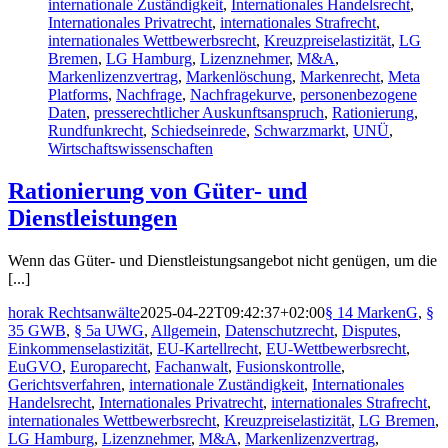
internationale Zuständigkeit
,
Internationales Handelsrecht
,
Internationales Privatrecht
,
internationales Strafrecht
,
internationales Wettbewerbsrecht
,
Kreuzpreiselastizität
,
LG
Bremen
,
LG Hamburg
,
Lizenznehmer
,
M&A
,
Markenlizenzvertrag
,
Markenlöschung
,
Markenrecht
,
Meta
Platforms
,
Nachfrage
,
Nachfragekurve
,
personenbezogene
Daten
,
presserechtlicher Auskunftsanspruch
,
Rationierung
,
Rundfunkrecht
,
Schiedseinrede
,
Schwarzmarkt
,
UNÜ
,
Wirtschaftswissenschaften
Rationierung von Güter- und
Dienstleistungen
Wenn das Güter- und Dienstleistungsangebot nicht genügen, um die
[...]
horak Rechtsanwälte
2025-04-22T09:42:37+02:00
§ 14 MarkenG
,
§
35 GWB
,
§ 5a UWG
,
Allgemein
,
Datenschutzrecht
,
Disputes
,
Einkommenselastizität
,
EU-Kartellrecht
,
EU-Wettbewerbsrecht
,
EuGVO
,
Europarecht
,
Fachanwalt
,
Fusionskontrolle
,
Gerichtsverfahren
,
internationale Zuständigkeit
,
Internationales
Handelsrecht
,
Internationales Privatrecht
,
internationales Strafrecht
,
internationales Wettbewerbsrecht
,
Kreuzpreiselastizität
,
LG Bremen
,
LG Hamburg
,
Lizenznehmer
,
M&A
,
Markenlizenzvertrag
,