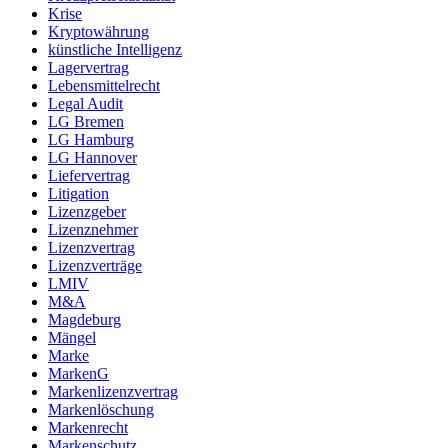
Krise
Kryptowährung
künstliche Intelligenz
Lagervertrag
Lebensmittelrecht
Legal Audit
LG Bremen
LG Hamburg
LG Hannover
Liefervertrag
Litigation
Lizenzgeber
Lizenznehmer
Lizenzvertrag
Lizenzverträge
LMIV
M&A
Magdeburg
Mängel
Marke
MarkenG
Markenlizenzvertrag
Markenlöschung
Markenrecht
Markenschutz