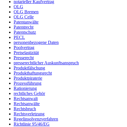
notarieller Kaufvertrag
OLG
OLG Bremen
OLG Celle
Patentanwälte
Patentrecht
Patentschutz
PECL
personenbezogene Daten
Poolvertrag
Preiselastizität
Presserecht
presserechtlicher Auskunftsanspruch
Produktfälschung
Produkthaftungsrecht
Produktpiraterie
Prozessführung
Rationierung
rechtliches Gehör
Rechtsanwalt
Rechtsanwälte
Rechtsbruch
Rechtsverletzung
Regelinsolvenzverfahren
Richtlinie 95/46/EG