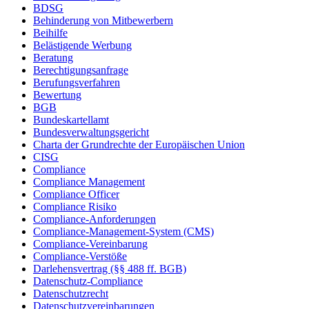
BDSG
Behinderung von Mitbewerbern
Beihilfe
Belästigende Werbung
Beratung
Berechtigungsanfrage
Berufungsverfahren
Bewertung
BGB
Bundeskartellamt
Bundesverwaltungsgericht
Charta der Grundrechte der Europäischen Union
CISG
Compliance
Compliance Management
Compliance Officer
Compliance Risiko
Compliance-Anforderungen
Compliance-Management-System (CMS)
Compliance-Vereinbarung
Compliance-Verstöße
Darlehensvertrag (§§ 488 ff. BGB)
Datenschutz-Compliance
Datenschutzrecht
Datenschutzvereinbarungen