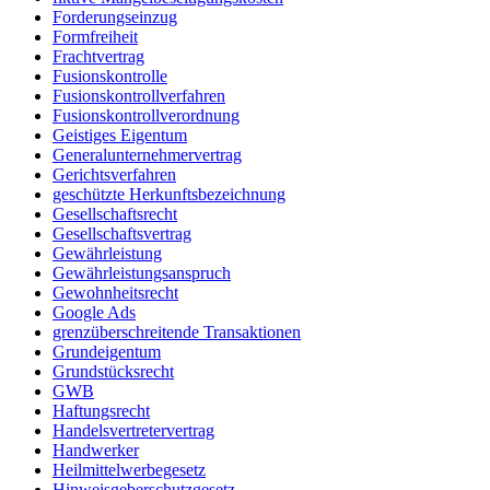
Forderungseinzug
Formfreiheit
Frachtvertrag
Fusionskontrolle
Fusionskontrollverfahren
Fusionskontrollverordnung
Geistiges Eigentum
Generalunternehmervertrag
Gerichtsverfahren
geschützte Herkunftsbezeichnung
Gesellschaftsrecht
Gesellschaftsvertrag
Gewährleistung
Gewährleistungsanspruch
Gewohnheitsrecht
Google Ads
grenzüberschreitende Transaktionen
Grundeigentum
Grundstücksrecht
GWB
Haftungsrecht
Handelsvertretervertrag
Handwerker
Heilmittelwerbegesetz
Hinweisgeberschutzgesetz