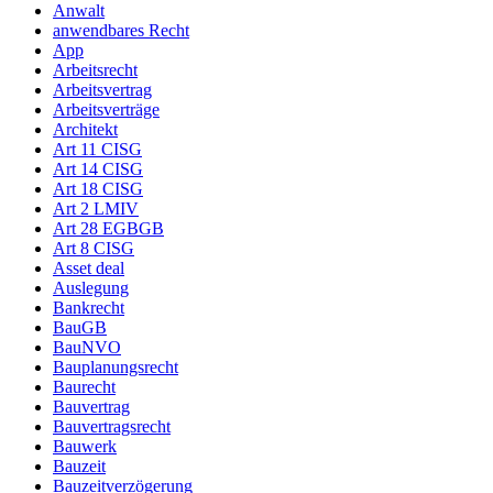
Anwalt
anwendbares Recht
App
Arbeitsrecht
Arbeitsvertrag
Arbeitsverträge
Architekt
Art 11 CISG
Art 14 CISG
Art 18 CISG
Art 2 LMIV
Art 28 EGBGB
Art 8 CISG
Asset deal
Auslegung
Bankrecht
BauGB
BauNVO
Bauplanungsrecht
Baurecht
Bauvertrag
Bauvertragsrecht
Bauwerk
Bauzeit
Bauzeitverzögerung