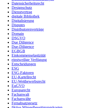
Datensicherheitsrecht
Designschutz
Dienstvertrag
digitale Bibliothek
Digitalisierung
Disputes
Distributorenverträge
Domain
DSGVO
Due Diligence
Due-Diligence
EGBGB
Einkommenselastizität
einstweilige Verfügung
Entscheidungen
ESG
ESG-Faktoren
EU-Kartellrecht
EU-Wettbewerbsrecht
EuGVO
Europarecht
Fachanwalt
Fachanwälte
Fernabsatzgesetz
fiktive Mängelbeseitigungskosten