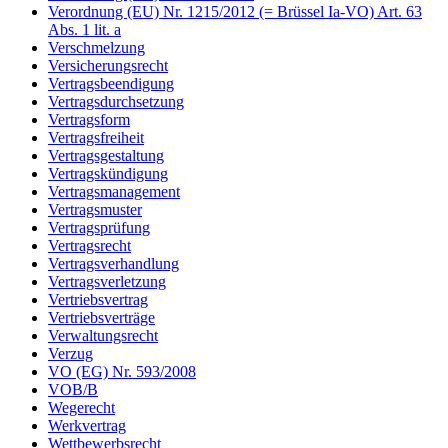
Verordnung (EU) Nr. 1215/2012 (= Brüssel Ia-VO) Art. 63
Abs. 1 lit. a
Verschmelzung
Versicherungsrecht
Vertragsbeendigung
Vertragsdurchsetzung
Vertragsform
Vertragsfreiheit
Vertragsgestaltung
Vertragskündigung
Vertragsmanagement
Vertragsmuster
Vertragsprüfung
Vertragsrecht
Vertragsverhandlung
Vertragsverletzung
Vertriebsvertrag
Vertriebsverträge
Verwaltungsrecht
Verzug
VO (EG) Nr. 593/2008
VOB/B
Wegerecht
Werkvertrag
Wettbewerbsrecht