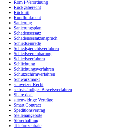
Rom I-Verordnung
Rückgaberecht
Rücktritt
Rundfunkrecht
Sanierung
Sanierungsplan
Schadensersatz
Schadensersatzanspruch
Schiedseinrede
Schiedsgerichtsverfahren
Schiedsvereinbarung
Schiedsverfahren
Schlichtung
Schlichtungsverfahren
Schutzschirmverfahren
Schwarzmarkt
schweizer Recht
selbstständiges Beweisverfahren
Share deal
sittenwidrige Verträge
Smart Contract
Speditionsvertrag
Stellenangebote
Störerhaftung
Telefonzentrale