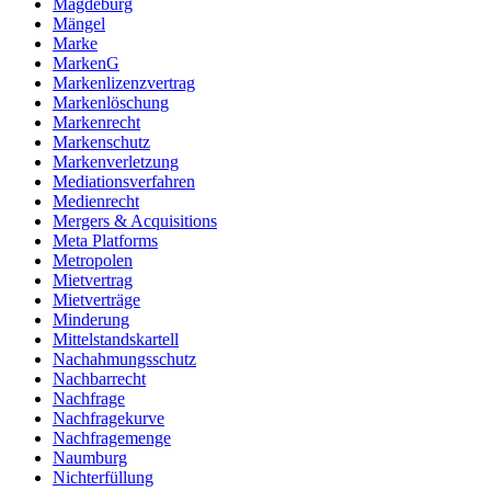
Magdeburg
Mängel
Marke
MarkenG
Markenlizenzvertrag
Markenlöschung
Markenrecht
Markenschutz
Markenverletzung
Mediationsverfahren
Medienrecht
Mergers & Acquisitions
Meta Platforms
Metropolen
Mietvertrag
Mietverträge
Minderung
Mittelstandskartell
Nachahmungsschutz
Nachbarrecht
Nachfrage
Nachfragekurve
Nachfragemenge
Naumburg
Nichterfüllung