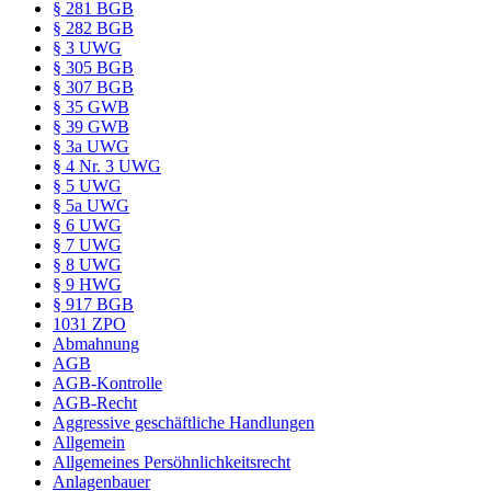
§ 281 BGB
§ 282 BGB
§ 3 UWG
§ 305 BGB
§ 307 BGB
§ 35 GWB
§ 39 GWB
§ 3a UWG
§ 4 Nr. 3 UWG
§ 5 UWG
§ 5a UWG
§ 6 UWG
§ 7 UWG
§ 8 UWG
§ 9 HWG
§ 917 BGB
1031 ZPO
Abmahnung
AGB
AGB-Kontrolle
AGB-Recht
Aggressive geschäftliche Handlungen
Allgemein
Allgemeines Persöhnlichkeitsrecht
Anlagenbauer