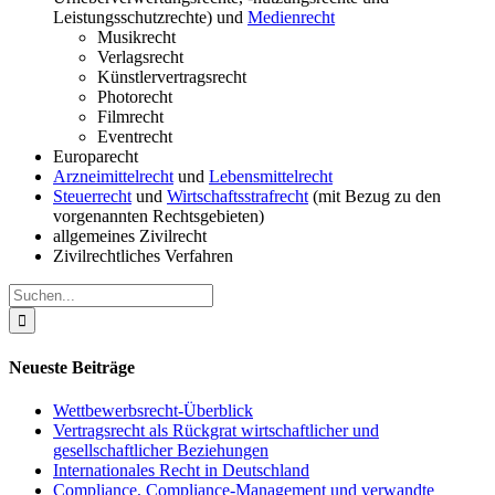
Leistungsschutzrechte) und
Medienrecht
Musikrecht
Verlagsrecht
Künstlervertragsrecht
Photorecht
Filmrecht
Eventrecht
Europarecht
Arzneimittelrecht
und
Lebensmittelrecht
Steuerrecht
und
Wirtschaftsstrafrecht
(mit Bezug zu den
vorgenannten Rechtsgebieten)
allgemeines Zivilrecht
Zivilrechtliches Verfahren
Suche
nach:
Neueste Beiträge
Wettbewerbsrecht-Überblick
Vertragsrecht als Rückgrat wirtschaftlicher und
gesellschaftlicher Beziehungen
Internationales Recht in Deutschland
Compliance, Compliance-Management und verwandte