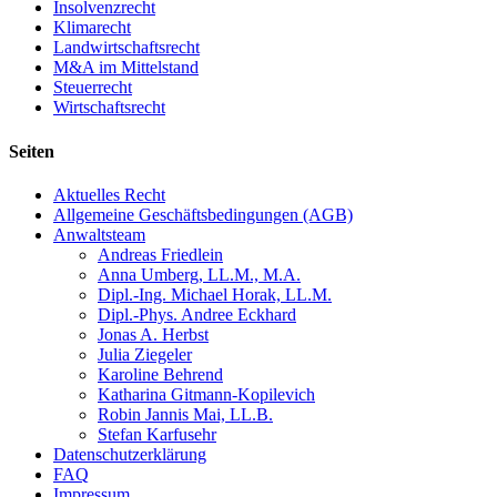
Insolvenzrecht
Klimarecht
Landwirtschaftsrecht
M&A im Mittelstand
Steuerrecht
Wirtschaftsrecht
Seiten
Aktuelles Recht
Allgemeine Geschäftsbedingungen (AGB)
Anwaltsteam
Andreas Friedlein
Anna Umberg, LL.M., M.A.
Dipl.-Ing. Michael Horak, LL.M.
Dipl.-Phys. Andree Eckhard
Jonas A. Herbst
Julia Ziegeler
Karoline Behrend
Katharina Gitmann-Kopilevich
Robin Jannis Mai, LL.B.
Stefan Karfusehr
Datenschutzerklärung
FAQ
Impressum