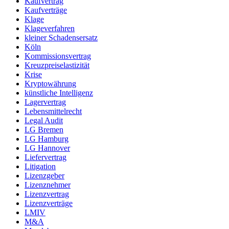
Kaufvertrag
Kaufverträge
Klage
Klageverfahren
kleiner Schadensersatz
Köln
Kommissionsvertrag
Kreuzpreiselastizität
Krise
Kryptowährung
künstliche Intelligenz
Lagervertrag
Lebensmittelrecht
Legal Audit
LG Bremen
LG Hamburg
LG Hannover
Liefervertrag
Litigation
Lizenzgeber
Lizenznehmer
Lizenzvertrag
Lizenzverträge
LMIV
M&A