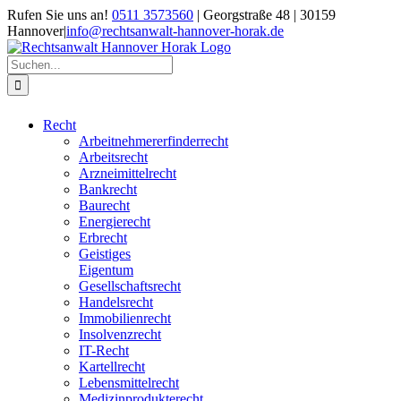
Zum
Rufen Sie uns an!
0511 3573560
| Georgstraße 48 | 30159
Inhalt
Hannover
|
info@rechtsanwalt-hannover-horak.de
springen
Suche
nach:
Recht
Arbeitnehmererfinderrecht
Arbeitsrecht
Arzneimittelrecht
Bankrecht
Baurecht
Energierecht
Erbrecht
Geistiges
Eigentum
Gesellschaftsrecht
Handelsrecht
Immobilienrecht
Insolvenzrecht
IT-Recht
Kartellrecht
Lebensmittelrecht
Medizinprodukterecht