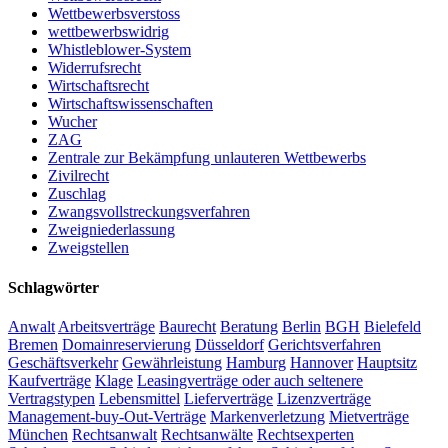
Wettbewerbsverstoss
wettbewerbswidrig
Whistleblower-System
Widerrufsrecht
Wirtschaftsrecht
Wirtschaftswissenschaften
Wucher
ZAG
Zentrale zur Bekämpfung unlauteren Wettbewerbs
Zivilrecht
Zuschlag
Zwangsvollstreckungsverfahren
Zweigniederlassung
Zweigstellen
Schlagwörter
Anwalt
Arbeitsverträge
Baurecht
Beratung
Berlin
BGH
Bielefeld
Bremen
Domainreservierung
Düsseldorf
Gerichtsverfahren
Geschäftsverkehr
Gewährleistung
Hamburg
Hannover
Hauptsitz
Kaufverträge
Klage
Leasingverträge oder auch seltenere
Vertragstypen
Lebensmittel
Lieferverträge
Lizenzverträge
Management-buy-Out-Verträge
Markenverletzung
Mietverträge
München
Rechtsanwalt
Rechtsanwälte
Rechtsexperten