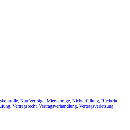
tskontrolle
,
Kaufverträge
,
Mietverträge
,
Nichterfüllung
,
Rücktritt
,
rüfung
,
Vertragsrecht
,
Vertragsverhandlung
,
Vertragsverletzung
,