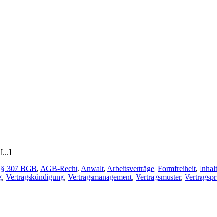
...]
,
§ 307 BGB
,
AGB-Recht
,
Anwalt
,
Arbeitsverträge
,
Formfreiheit
,
Inhal
g
,
Vertragskündigung
,
Vertragsmanagement
,
Vertragsmuster
,
Vertragsp