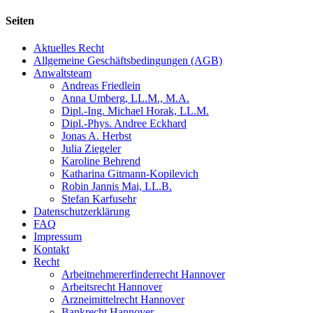
Seiten
Aktuelles Recht
Allgemeine Geschäftsbedingungen (AGB)
Anwaltsteam
Andreas Friedlein
Anna Umberg, LL.M., M.A.
Dipl.-Ing. Michael Horak, LL.M.
Dipl.-Phys. Andree Eckhard
Jonas A. Herbst
Julia Ziegeler
Karoline Behrend
Katharina Gitmann-Kopilevich
Robin Jannis Mai, LL.B.
Stefan Karfusehr
Datenschutzerklärung
FAQ
Impressum
Kontakt
Recht
Arbeitnehmererfinderrecht Hannover
Arbeitsrecht Hannover
Arzneimittelrecht Hannover
Bankrecht Hannover