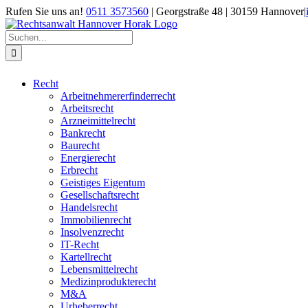
Zum
Rufen Sie uns an!
0511 3573560
| Georgstraße 48 | 30159 Hannover
|
Inhalt
springen
Suche
nach:
Recht
Arbeitnehmererfinderrecht
Arbeitsrecht
Arzneimittelrecht
Bankrecht
Baurecht
Energierecht
Erbrecht
Geistiges Eigentum
Gesellschaftsrecht
Handelsrecht
Immobilienrecht
Insolvenzrecht
IT-Recht
Kartellrecht
Lebensmittelrecht
Medizinprodukterecht
M&A
Urheberrecht