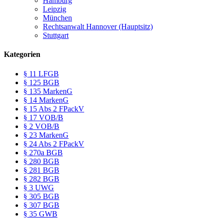
Hamburg
Leipzig
München
Rechtsanwalt Hannover (Hauptsitz)
Stuttgart
Kategorien
§ 11 LFGB
§ 125 BGB
§ 135 MarkenG
§ 14 MarkenG
§ 15 Abs 2 FPackV
§ 17 VOB/B
§ 2 VOB/B
§ 23 MarkenG
§ 24 Abs 2 FPackV
§ 270a BGB
§ 280 BGB
§ 281 BGB
§ 282 BGB
§ 3 UWG
§ 305 BGB
§ 307 BGB
§ 35 GWB