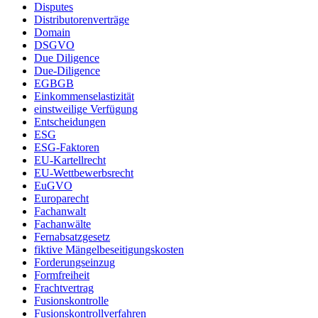
Disputes
Distributorenverträge
Domain
DSGVO
Due Diligence
Due-Diligence
EGBGB
Einkommenselastizität
einstweilige Verfügung
Entscheidungen
ESG
ESG-Faktoren
EU-Kartellrecht
EU-Wettbewerbsrecht
EuGVO
Europarecht
Fachanwalt
Fachanwälte
Fernabsatzgesetz
fiktive Mängelbeseitigungskosten
Forderungseinzug
Formfreiheit
Frachtvertrag
Fusionskontrolle
Fusionskontrollverfahren