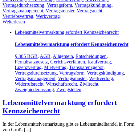
Vertragsdurchsetzung
,
Vertragsform
,
Vertragskündigung
,
Vertragsmanagement
,
Vertragsmuster
,
Vertragsrecht
,
Vertriebsvertrag
,
Werkvertrag
|
Weiterlesen
Lebensmittelvermarktung erfordert Kennzeichenrecht
Lebensmittelvermarktung erfordert Kennzeichenrecht
§ 305 BGB
,
AGB
,
Allgemein
,
Entscheidungen
,
Fernabsatzgesetz
,
Gerichtsverfahren
,
Kaufvertrag
,
Lizenzvertrag
,
Mietvertrag
,
Transparenzgebot
,
Vertragsdurchsetzung
,
Vertragsform
,
Vertragskündigung
,
Vertragsmanagement
,
Vertragsmuster
,
Werkvertrag
,
Widerrufsrecht
,
Wirtschaftsrecht
,
Zivilrecht
,
Zweigniederlassung
,
Zweigstellen
Lebensmittelvermarktung erfordert
Kennzeichenrecht
In der Lebensmittelvermarktung gibt es Lebensmittelhandel in Form
von Groß- [...]