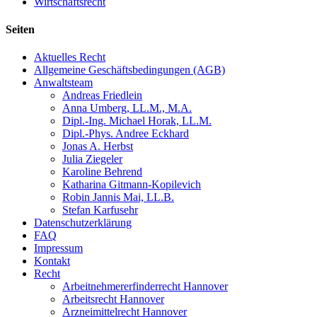
Wirtschaftsrecht
Seiten
Aktuelles Recht
Allgemeine Geschäftsbedingungen (AGB)
Anwaltsteam
Andreas Friedlein
Anna Umberg, LL.M., M.A.
Dipl.-Ing. Michael Horak, LL.M.
Dipl.-Phys. Andree Eckhard
Jonas A. Herbst
Julia Ziegeler
Karoline Behrend
Katharina Gitmann-Kopilevich
Robin Jannis Mai, LL.B.
Stefan Karfusehr
Datenschutzerklärung
FAQ
Impressum
Kontakt
Recht
Arbeitnehmererfinderrecht Hannover
Arbeitsrecht Hannover
Arzneimittelrecht Hannover