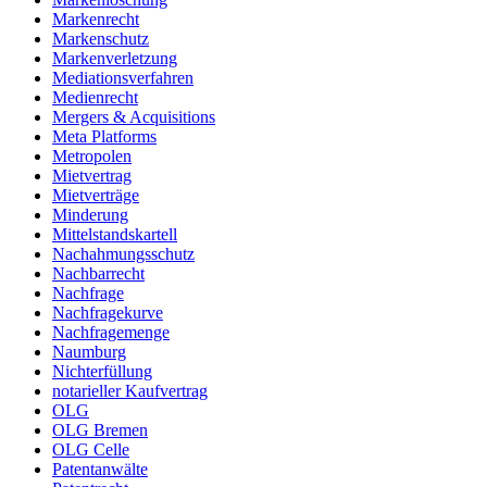
Markenrecht
Markenschutz
Markenverletzung
Mediationsverfahren
Medienrecht
Mergers & Acquisitions
Meta Platforms
Metropolen
Mietvertrag
Mietverträge
Minderung
Mittelstandskartell
Nachahmungsschutz
Nachbarrecht
Nachfrage
Nachfragekurve
Nachfragemenge
Naumburg
Nichterfüllung
notarieller Kaufvertrag
OLG
OLG Bremen
OLG Celle
Patentanwälte