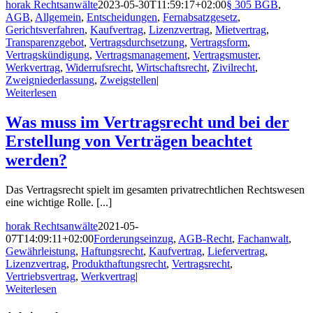
horak Rechtsanwälte
2023-05-30T11:59:17+02:00
§ 305 BGB
,
AGB
,
Allgemein
,
Entscheidungen
,
Fernabsatzgesetz
,
Gerichtsverfahren
,
Kaufvertrag
,
Lizenzvertrag
,
Mietvertrag
,
Transparenzgebot
,
Vertragsdurchsetzung
,
Vertragsform
,
Vertragskündigung
,
Vertragsmanagement
,
Vertragsmuster
,
Werkvertrag
,
Widerrufsrecht
,
Wirtschaftsrecht
,
Zivilrecht
,
Zweigniederlassung
,
Zweigstellen
|
Weiterlesen
Was muss im Vertragsrecht und bei der
Erstellung von Verträgen beachtet
werden?
Das Vertragsrecht spielt im gesamten privatrechtlichen Rechtswesen
eine wichtige Rolle. [...]
horak Rechtsanwälte
2021-05-
07T14:09:11+02:00
Forderungseinzug
,
AGB-Recht
,
Fachanwalt
,
Gewährleistung
,
Haftungsrecht
,
Kaufvertrag
,
Liefervertrag
,
Lizenzvertrag
,
Produkthaftungsrecht
,
Vertragsrecht
,
Vertriebsvertrag
,
Werkvertrag
|
Weiterlesen