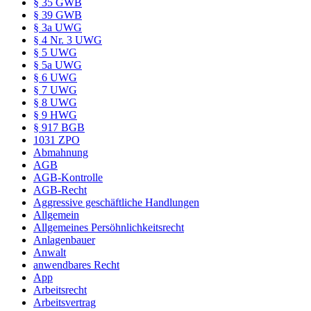
§ 35 GWB
§ 39 GWB
§ 3a UWG
§ 4 Nr. 3 UWG
§ 5 UWG
§ 5a UWG
§ 6 UWG
§ 7 UWG
§ 8 UWG
§ 9 HWG
§ 917 BGB
1031 ZPO
Abmahnung
AGB
AGB-Kontrolle
AGB-Recht
Aggressive geschäftliche Handlungen
Allgemein
Allgemeines Persöhnlichkeitsrecht
Anlagenbauer
Anwalt
anwendbares Recht
App
Arbeitsrecht
Arbeitsvertrag