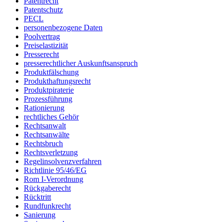
Patentrecht
Patentschutz
PECL
personenbezogene Daten
Poolvertrag
Preiselastizität
Presserecht
presserechtlicher Auskunftsanspruch
Produktfälschung
Produkthaftungsrecht
Produktpiraterie
Prozessführung
Rationierung
rechtliches Gehör
Rechtsanwalt
Rechtsanwälte
Rechtsbruch
Rechtsverletzung
Regelinsolvenzverfahren
Richtlinie 95/46/EG
Rom I-Verordnung
Rückgaberecht
Rücktritt
Rundfunkrecht
Sanierung