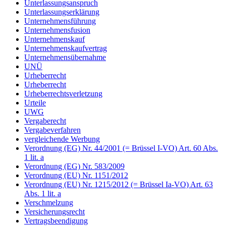
Unterlassungsanspruch
Unterlassungserklärung
Unternehmensführung
Unternehmensfusion
Unternehmenskauf
Unternehmenskaufvertrag
Unternehmensübernahme
UNÜ
Urheberrecht
Urheberrecht
Urheberrechtsverletzung
Urteile
UWG
Vergaberecht
Vergabeverfahren
vergleichende Werbung
Verordnung (EG) Nr. 44/2001 (= Brüssel I-VO) Art. 60 Abs.
1 lit. a
Verordnung (EG) Nr. 583/2009
Verordnung (EU) Nr. 1151/2012
Verordnung (EU) Nr. 1215/2012 (= Brüssel Ia-VO) Art. 63
Abs. 1 lit. a
Verschmelzung
Versicherungsrecht
Vertragsbeendigung