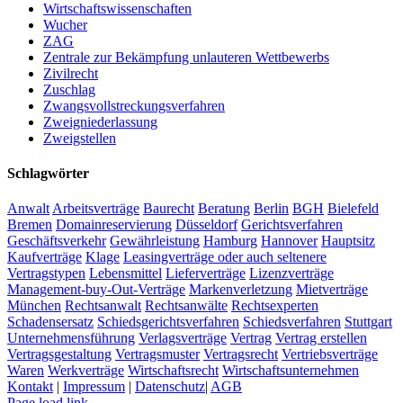
Wirtschaftswissenschaften
Wucher
ZAG
Zentrale zur Bekämpfung unlauteren Wettbewerbs
Zivilrecht
Zuschlag
Zwangsvollstreckungsverfahren
Zweigniederlassung
Zweigstellen
Schlagwörter
Anwalt
Arbeitsverträge
Baurecht
Beratung
Berlin
BGH
Bielefeld
Bremen
Domainreservierung
Düsseldorf
Gerichtsverfahren
Geschäftsverkehr
Gewährleistung
Hamburg
Hannover
Hauptsitz
Kaufverträge
Klage
Leasingverträge oder auch seltenere
Vertragstypen
Lebensmittel
Lieferverträge
Lizenzverträge
Management-buy-Out-Verträge
Markenverletzung
Mietverträge
München
Rechtsanwalt
Rechtsanwälte
Rechtsexperten
Schadensersatz
Schiedsgerichtsverfahren
Schiedsverfahren
Stuttgart
Unternehmensführung
Verlagsverträge
Vertrag
Vertrag erstellen
Vertragsgestaltung
Vertragsmuster
Vertragsrecht
Vertriebsverträge
Waren
Werkverträge
Wirtschaftsrecht
Wirtschaftsunternehmen
Kontakt
|
Impressum
|
Datenschutz
|
AGB
Page load link