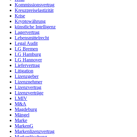
Kommissionsvertrag
Kreuzpreiselastizität
Krise
Kryptowährung
künstliche Intelligenz
Lagervertrag
Lebensmittelrecht
Legal Audit
LG Bremen
LG Hamburg
LG Hannover
Liefervertrag
Litigation
Lizenzgeber
Lizenznehmer
Lizenzvertrag
Lizenzverträge
LMIV
M&A
Magdeburg
Mängel
Marke
MarkenG
Markenlizenzvertrag
Markenlöschung