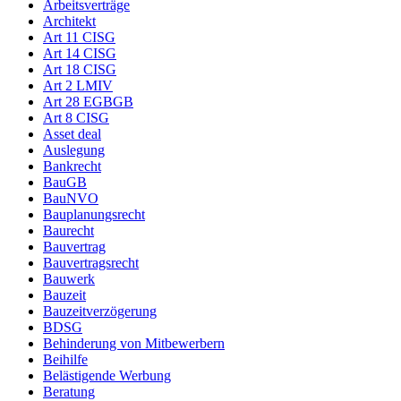
Arbeitsverträge
Architekt
Art 11 CISG
Art 14 CISG
Art 18 CISG
Art 2 LMIV
Art 28 EGBGB
Art 8 CISG
Asset deal
Auslegung
Bankrecht
BauGB
BauNVO
Bauplanungsrecht
Baurecht
Bauvertrag
Bauvertragsrecht
Bauwerk
Bauzeit
Bauzeitverzögerung
BDSG
Behinderung von Mitbewerbern
Beihilfe
Belästigende Werbung
Beratung