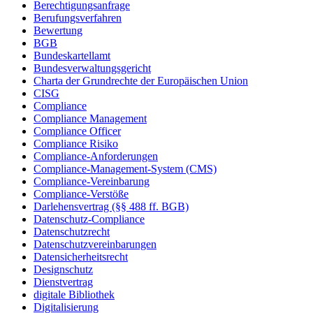
Berechtigungsanfrage
Berufungsverfahren
Bewertung
BGB
Bundeskartellamt
Bundesverwaltungsgericht
Charta der Grundrechte der Europäischen Union
CISG
Compliance
Compliance Management
Compliance Officer
Compliance Risiko
Compliance-Anforderungen
Compliance-Management-System (CMS)
Compliance-Vereinbarung
Compliance-Verstöße
Darlehensvertrag (§§ 488 ff. BGB)
Datenschutz-Compliance
Datenschutzrecht
Datenschutzvereinbarungen
Datensicherheitsrecht
Designschutz
Dienstvertrag
digitale Bibliothek
Digitalisierung