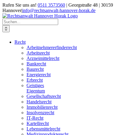
Zum
Rufen Sie uns an!
0511 3573560
| Georgstraße 48 | 30159
Inhalt
Hannover
|
info@rechtsanwalt-hannover-horak.de
springen
Suche
nach:
Recht
Arbeitnehmererfinderrecht
Arbeitsrecht
Arzneimittelrecht
Bankrecht
Baurecht
Energierecht
Erbrecht
Geistiges
Eigentum
Gesellschaftsrecht
Handelsrecht
Immobilienrecht
Insolvenzrecht
IT-Recht
Kartellrecht
Lebensmittelrecht
Medizinprodukterecht