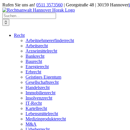
Zum
Rufen Sie uns an!
0511 3573560
| Georgstraße 48 | 30159 Hannover
|
Inhalt
springen
Suche
nach:
Recht
Arbeitnehmererfinderrecht
Arbeitsrecht
Arzneimittelrecht
Bankrecht
Baurecht
Energierecht
Erbrecht
Geistiges Eigentum
Gesellschaftsrecht
Handelsrecht
Immobilienrecht
Insolvenzrecht
IT-Recht
Kartellrecht
Lebensmittelrecht
Medizinprodukterecht
M&A
Urheberrecht