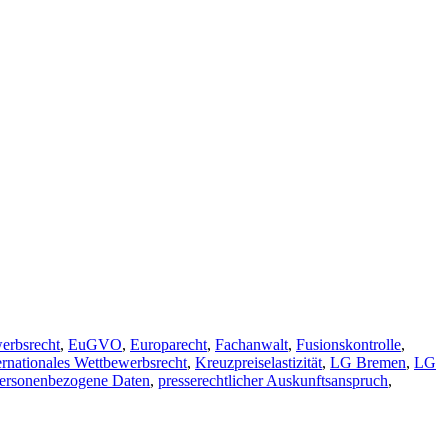
erbsrecht
,
EuGVO
,
Europarecht
,
Fachanwalt
,
Fusionskontrolle
,
ernationales Wettbewerbsrecht
,
Kreuzpreiselastizität
,
LG Bremen
,
LG
ersonenbezogene Daten
,
presserechtlicher Auskunftsanspruch
,