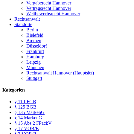
Vergaberecht Hannover
Vertragsrecht Hannover
Wettbewerbsrecht Hannover
Rechtsanwalt
Standorte
Berlin
Bielefeld
Bremen
Düsseldorf
Frankfurt
Hamburg
Leipzig
München
Rechtsanwalt Hannover (Hauptsitz)
Stuttgart
Kategorien
§ 11 LFGB
§ 125 BGB
§ 135 MarkenG
§ 14 MarkenG
§ 15 Abs 2 FPackV
§ 17 VOB/B
§ 2 VOB/B