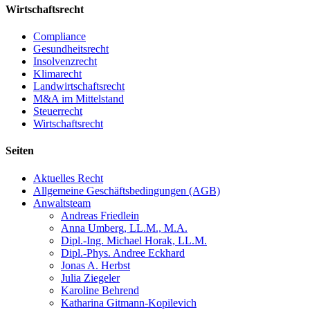
Wirtschaftsrecht
Compliance
Gesundheitsrecht
Insolvenzrecht
Klimarecht
Landwirtschaftsrecht
M&A im Mittelstand
Steuerrecht
Wirtschaftsrecht
Seiten
Aktuelles Recht
Allgemeine Geschäftsbedingungen (AGB)
Anwaltsteam
Andreas Friedlein
Anna Umberg, LL.M., M.A.
Dipl.-Ing. Michael Horak, LL.M.
Dipl.-Phys. Andree Eckhard
Jonas A. Herbst
Julia Ziegeler
Karoline Behrend
Katharina Gitmann-Kopilevich