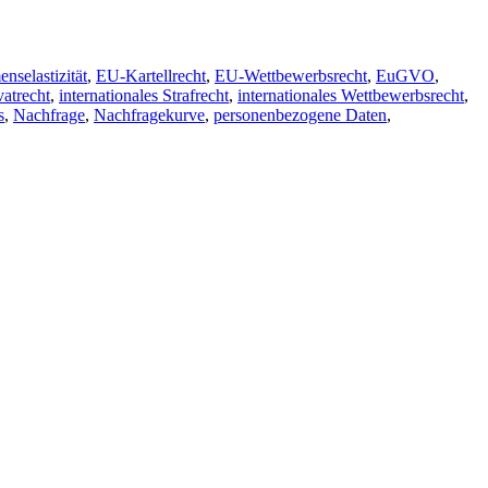
selastizität
,
EU-Kartellrecht
,
EU-Wettbewerbsrecht
,
EuGVO
,
vatrecht
,
internationales Strafrecht
,
internationales Wettbewerbsrecht
,
s
,
Nachfrage
,
Nachfragekurve
,
personenbezogene Daten
,