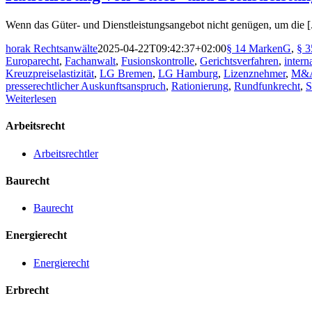
Wenn das Güter- und Dienstleistungsangebot nicht genügen, um die [.
horak Rechtsanwälte
2025-04-22T09:42:37+02:00
§ 14 MarkenG
,
§ 
Europarecht
,
Fachanwalt
,
Fusionskontrolle
,
Gerichtsverfahren
,
intern
Kreuzpreiselastizität
,
LG Bremen
,
LG Hamburg
,
Lizenznehmer
,
M&
presserechtlicher Auskunftsanspruch
,
Rationierung
,
Rundfunkrecht
,
S
Weiterlesen
Arbeitsrecht
Arbeitsrechtler
Baurecht
Baurecht
Energierecht
Energierecht
Erbrecht