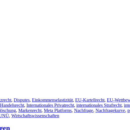
zrecht
,
Disputes
,
Einkommenselastizität
,
EU-Kartellrecht
,
EU-Wettbew
 Handelsrecht
,
Internationales Privatrecht
,
internationales Strafrecht
,
int
löschung
,
Markenrecht
,
Meta Platforms
,
Nachfrage
,
Nachfragekurve
,
p
UNÜ
,
Wirtschaftswissenschaften
ngen