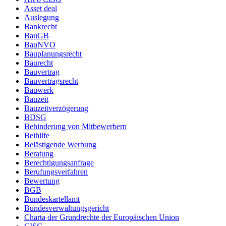
Asset deal
Auslegung
Bankrecht
BauGB
BauNVO
Bauplanungsrecht
Baurecht
Bauvertrag
Bauvertragsrecht
Bauwerk
Bauzeit
Bauzeitverzögerung
BDSG
Behinderung von Mitbewerbern
Beihilfe
Belästigende Werbung
Beratung
Berechtigungsanfrage
Berufungsverfahren
Bewertung
BGB
Bundeskartellamt
Bundesverwaltungsgericht
Charta der Grundrechte der Europäischen Union