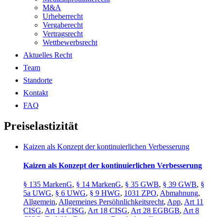
M&A
Urheberrecht
Vergaberecht
Vertragsrecht
Wettbewerbsrecht
Aktuelles Recht
Team
Standorte
Kontakt
FAQ
Preiselastizität
Kaizen als Konzept der kontinuierlichen Verbesserung
Kaizen als Konzept der kontinuierlichen Verbesserung
§ 135 MarkenG
,
§ 14 MarkenG
,
§ 35 GWB
,
§ 39 GWB
,
§
5a UWG
,
§ 6 UWG
,
§ 9 HWG
,
1031 ZPO
,
Abmahnung
,
Allgemein
,
Allgemeines Persöhnlichkeitsrecht
,
App
,
Art 11
CISG
,
Art 14 CISG
,
Art 18 CISG
,
Art 28 EGBGB
,
Art 8