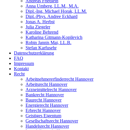
Andreas Friedlein
Anna Umberg, LL.M., M.A.
Dipl.-Ing. Michael Horak, LL.M.
Dipl.-Phys. Andree Eckhard
Jonas A. Herbst
Julia Ziegeler
Karoline Behrend
Katharina Gitmann-Kopilevich
Robin Jannis Mai, LL.B.
Stefan Karfusehr
Datenschutzerklärung
FAQ
Impressum
Kontakt
Recht
Arbeitnehmererfinderrecht Hannover
Arbeitsrecht Hannover
Arzneimittelrecht Hannover
Bankrecht Hannover
Baurecht Hannover
Energierecht Hannover
Erbrecht Hannover
Geistiges Eigentum
Gesellschaftsrecht Hannover
Handelsrecht Hannover