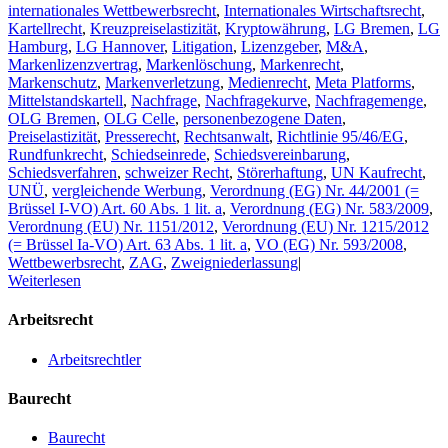
internationales Wettbewerbsrecht
,
Internationales Wirtschaftsrecht
,
Kartellrecht
,
Kreuzpreiselastizität
,
Kryptowährung
,
LG Bremen
,
LG
Hamburg
,
LG Hannover
,
Litigation
,
Lizenzgeber
,
M&A
,
Markenlizenzvertrag
,
Markenlöschung
,
Markenrecht
,
Markenschutz
,
Markenverletzung
,
Medienrecht
,
Meta Platforms
,
Mittelstandskartell
,
Nachfrage
,
Nachfragekurve
,
Nachfragemenge
,
OLG Bremen
,
OLG Celle
,
personenbezogene Daten
,
Preiselastizität
,
Presserecht
,
Rechtsanwalt
,
Richtlinie 95/46/EG
,
Rundfunkrecht
,
Schiedseinrede
,
Schiedsvereinbarung
,
Schiedsverfahren
,
schweizer Recht
,
Störerhaftung
,
UN Kaufrecht
,
UNÜ
,
vergleichende Werbung
,
Verordnung (EG) Nr. 44/2001 (=
Brüssel I-VO) Art. 60 Abs. 1 lit. a
,
Verordnung (EG) Nr. 583/2009
,
Verordnung (EU) Nr. 1151/2012
,
Verordnung (EU) Nr. 1215/2012
(= Brüssel Ia-VO) Art. 63 Abs. 1 lit. a
,
VO (EG) Nr. 593/2008
,
Wettbewerbsrecht
,
ZAG
,
Zweigniederlassung
|
Weiterlesen
Arbeitsrecht
Arbeitsrechtler
Baurecht
Baurecht