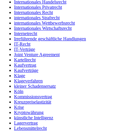
Internationales Handelsrecht
Internationales Privatrecht
Internationales Recht
internationales Strafrecht
internationales Wettbewerbsrecht
Internationales Wirtschaftsrecht
Internetrecht
Irreführende geschäftliche Handlungen
IT-Recht
IT-Verträge
Joint Venture Agreement
Kartellrecht
Kaufvertrag
Kaufverträge
Klage
Klageverfahren
kleiner Schadensersatz
Köln
Kommissionsvertrag
Kreuzpreiselastizität
Krise
Kryptowährung
künstliche Intelligenz
Lagervertrag
Lebensmittelrecht