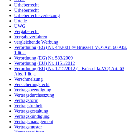
Urheberrecht
Urheberrecht
Urheberrechtsverletzung
Urteile
UWG
Vergaberecht
Vergabeverfahren
vergleichende Werbung
Verordnung (EG) Nr. 44/2001 (= Brüssel I-VO) Art. 60 Abs.
1 lit. a
Verordnung (EG) Nr. 583/2009
Verordnung (EU) Nr. 1151/2012
Verordnung (EU) Nr. 1215/2012 (= Brüssel Ia-VO) Art. 63
Abs. 1 lit. a
Verschmelzung
Versicherungsrecht
Vertragsbeendigung
Vertragsdurchsetzung
Vertragsform
Vertragsfreiheit
Vertragsgestaltung
Vertragskündigung
Vertragsmanagement
Vertragsmuster