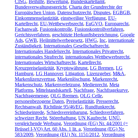
CISG
,
Beihilfe
,
Bewertung
,
Bundeskartellamt
,
Bundesverwaltungsgericht
,
Charta der Grundrechte der
Europäischen Union
,
Datenschutzrecht
,
Disputes
,
EGBGB
,
Einkommenselastizität
,
einstweilige Verfügung
,
EU-
Kartellrecht
,
EU-Wettbewerbsrecht
,
EuGVO
,
Europarecht
,
Fachanwalt
,
Fusionskontrolle
,
Fusionskontrollverfahren
,
Gerichtsverfahren
,
geschützte Herkunftsbezeichnung
,
Google
Ads
,
GWB
,
Heilmittelwerbegesetz
,
HWG
,
Inc
,
internationale
Zuständigkeit
,
Internationales Gesellschaftsrecht
,
Internationales Handelsrecht
,
Internationales Privatrecht
,
internationales Strafrecht
,
internationales Wettbewerbsrecht
,
Internationales Wirtschaftsrecht
,
Kartellrecht
,
Kreuzpreiselastizität
,
Kryptowährung
,
LG Bremen
,
LG
Hamburg
,
LG Hannover
,
Litigation
,
Lizenzgeber
,
M&A
,
Markenlizenzvertrag
,
Markenlöschung
,
Markenrecht
,
Markenschutz
,
Markenverletzung
,
Medienrecht
,
Meta
Platforms
,
Mittelstandskartell
,
Nachfrage
,
Nachfragekurve
,
Nachfragemenge
,
OLG Bremen
,
OLG Celle
,
personenbezogene Daten
,
Preiselastizität
,
Presserecht
,
Rechtsanwalt
,
Richtlinie 95/46/EG
,
Rundfunkrecht
,
Schiedseinrede
,
Schiedsvereinbarung
,
Schiedsverfahren
,
schweizer Recht
,
Störerhaftung
,
UN Kaufrecht
,
UNÜ
,
vergleichende Werbung
,
Verordnung (EG) Nr. 44/2001 (=
Brüssel I-VO) Art. 60 Abs. 1 lit. a
,
Verordnung (EG) Nr.
583/2009
,
Verordnung (EU) Nr. 1151/2012
,
Verordnung