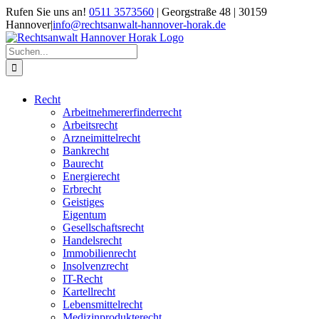
Zum
Rufen Sie uns an!
0511 3573560
| Georgstraße 48 | 30159
Inhalt
Hannover
|
info@rechtsanwalt-hannover-horak.de
springen
Suche
nach:
Recht
Arbeitnehmererfinderrecht
Arbeitsrecht
Arzneimittelrecht
Bankrecht
Baurecht
Energierecht
Erbrecht
Geistiges
Eigentum
Gesellschaftsrecht
Handelsrecht
Immobilienrecht
Insolvenzrecht
IT-Recht
Kartellrecht
Lebensmittelrecht
Medizinprodukterecht