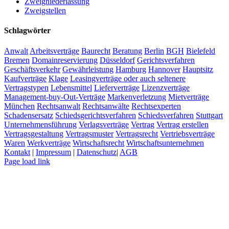
Zweigniederlassung
Zweigstellen
Schlagwörter
Anwalt
Arbeitsverträge
Baurecht
Beratung
Berlin
BGH
Bielefeld
Bremen
Domainreservierung
Düsseldorf
Gerichtsverfahren
Geschäftsverkehr
Gewährleistung
Hamburg
Hannover
Hauptsitz
Kaufverträge
Klage
Leasingverträge oder auch seltenere
Vertragstypen
Lebensmittel
Lieferverträge
Lizenzverträge
Management-buy-Out-Verträge
Markenverletzung
Mietverträge
München
Rechtsanwalt
Rechtsanwälte
Rechtsexperten
Schadensersatz
Schiedsgerichtsverfahren
Schiedsverfahren
Stuttgart
Unternehmensführung
Verlagsverträge
Vertrag
Vertrag erstellen
Vertragsgestaltung
Vertragsmuster
Vertragsrecht
Vertriebsverträge
Waren
Werkverträge
Wirtschaftsrecht
Wirtschaftsunternehmen
Kontakt
|
Impressum
|
Datenschutz
|
AGB
Page load link
Nach
oben