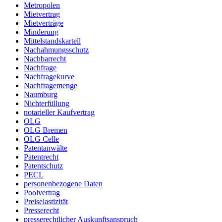
Metropolen
Mietvertrag
Mietverträge
Minderung
Mittelstandskartell
Nachahmungsschutz
Nachbarrecht
Nachfrage
Nachfragekurve
Nachfragemenge
Naumburg
Nichterfüllung
notarieller Kaufvertrag
OLG
OLG Bremen
OLG Celle
Patentanwälte
Patentrecht
Patentschutz
PECL
personenbezogene Daten
Poolvertrag
Preiselastizität
Presserecht
presserechtlicher Auskunftsanspruch