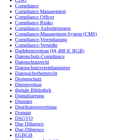
CISG
Compliance
Compliance Management
Compliance Officer
Compliance Risiko
Compliance-Anforderungen
Compliance-Management-System (CMS)
Compliance-Vereinbarung
Compliance-Verstöße
Darlehensvertrag (§§ 488 ff. BGB)
Datenschutz-Compliance
Datenschutzrecht
Datenschutzvereinbarungen
Datensicherheitsrecht
Designschutz
Dienstvertrag
digitale Bibliothek
Digitalisierung
Disputes
Distributorenverträge
Domain
DSGVO
Due Diligence
Due-Diligence
EGBGB