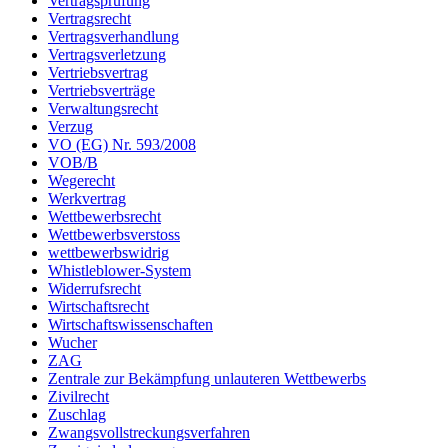
Vertragsprüfung
Vertragsrecht
Vertragsverhandlung
Vertragsverletzung
Vertriebsvertrag
Vertriebsverträge
Verwaltungsrecht
Verzug
VO (EG) Nr. 593/2008
VOB/B
Wegerecht
Werkvertrag
Wettbewerbsrecht
Wettbewerbsverstoss
wettbewerbswidrig
Whistleblower-System
Widerrufsrecht
Wirtschaftsrecht
Wirtschaftswissenschaften
Wucher
ZAG
Zentrale zur Bekämpfung unlauteren Wettbewerbs
Zivilrecht
Zuschlag
Zwangsvollstreckungsverfahren