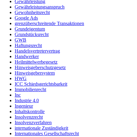
Gewährleistung
Gewährleistungsanspruch
Gewohnheitsrecht
Google Ads
grenzüberschreitende Transaktionen
Grundeigentum
Grundstücksrecht
GWB
Haftungsrecht
Handelsvertretervertrag
Handwerker
Heilmittelwerbegesetz
Hinweisgeberschutzgesetz
Hinweisgebersystem
HWG
ICC Schiedsgerichtsbarkeit
Immobilienrecht
Inc
Industrie 4.0
Ingenieur
Inhaltskontrolle
Insolvenzrecht
Insolvenzverfahren
internationale Zuständigkeit
Internationales Gesellschaftsrecht