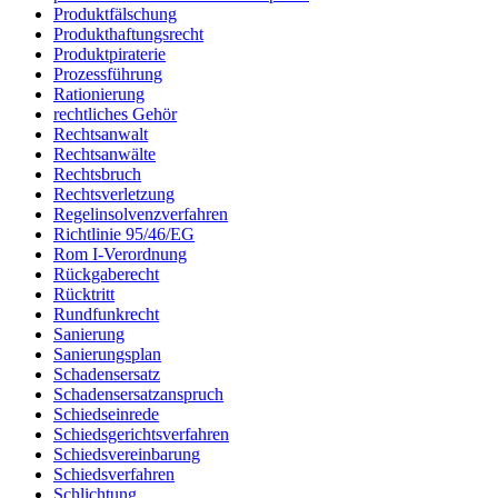
Produktfälschung
Produkthaftungsrecht
Produktpiraterie
Prozessführung
Rationierung
rechtliches Gehör
Rechtsanwalt
Rechtsanwälte
Rechtsbruch
Rechtsverletzung
Regelinsolvenzverfahren
Richtlinie 95/46/EG
Rom I-Verordnung
Rückgaberecht
Rücktritt
Rundfunkrecht
Sanierung
Sanierungsplan
Schadensersatz
Schadensersatzanspruch
Schiedseinrede
Schiedsgerichtsverfahren
Schiedsvereinbarung
Schiedsverfahren
Schlichtung