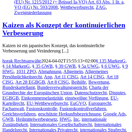
(EU) Nr. 1215/2012 (= Brüssel Ia-VO) Art. 63 Abs. 1 lit. a
,
VO (EG) Nr. 593/2008
,
Wettbewerbsrecht
,
ZAG
,
Zweigniederlassung
Kaizen als Konzept der kontinuierlichen
Verbesserung
Kaizen ist ein japanisches Konzept, das kontinuierliche
Verbesserung und Veränderung [...]
horak Rechtsanwälte
2024-04-02T15:55:13+02:00
§ 135 MarkenG
,
§ 14 MarkenG
,
§ 35 GWB
,
§ 39 GWB
,
§ 5a UWG
,
§ 6 UWG
,
§ 9
HWG
,
1031 ZPO
,
Abmahnung
,
Allgemein
,
Allgemeines
Persöhnlichkeitsrecht
,
App
,
Art 11 CISG
,
Art 14 CISG
,
Art 18
CISG
,
Art 28 EGBGB
,
Art 8 CISG
,
Beihilfe
,
Bewertung
,
Bundeskartellamt
,
Bundesverwaltungsgericht
,
Charta der
Grundrechte der Europäischen Union
,
Datenschutzrecht
,
Disputes
,
EGBGB
,
Einkommenselastizität
,
einstweilige Verfügung
,
EU-
Kartellrecht
,
EU-Wettbewerbsrecht
,
EuGVO
,
Europarecht
,
Fachanwalt
,
Fusionskontrolle
,
Fusionskontrollverfahren
,
Gerichtsverfahren
,
geschützte Herkunftsbezeichnung
,
Google Ads
,
GWB
,
Heilmittelwerbegesetz
,
HWG
,
Inc
,
internationale
Zuständigkeit
,
Internationales Gesellschaftsrecht
,
Internationales
Handelsrecht
,
Internationales Privatrecht
,
internationales Strafrecht
,