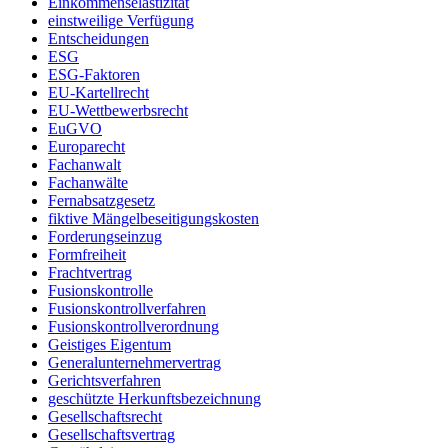
Einkommenselastizität
einstweilige Verfügung
Entscheidungen
ESG
ESG-Faktoren
EU-Kartellrecht
EU-Wettbewerbsrecht
EuGVO
Europarecht
Fachanwalt
Fachanwälte
Fernabsatzgesetz
fiktive Mängelbeseitigungskosten
Forderungseinzug
Formfreiheit
Frachtvertrag
Fusionskontrolle
Fusionskontrollverfahren
Fusionskontrollverordnung
Geistiges Eigentum
Generalunternehmervertrag
Gerichtsverfahren
geschützte Herkunftsbezeichnung
Gesellschaftsrecht
Gesellschaftsvertrag