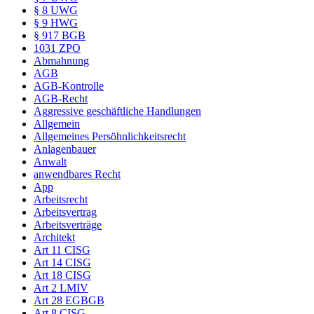
§ 8 UWG
§ 9 HWG
§ 917 BGB
1031 ZPO
Abmahnung
AGB
AGB-Kontrolle
AGB-Recht
Aggressive geschäftliche Handlungen
Allgemein
Allgemeines Persöhnlichkeitsrecht
Anlagenbauer
Anwalt
anwendbares Recht
App
Arbeitsrecht
Arbeitsvertrag
Arbeitsverträge
Architekt
Art 11 CISG
Art 14 CISG
Art 18 CISG
Art 2 LMIV
Art 28 EGBGB
Art 8 CISG