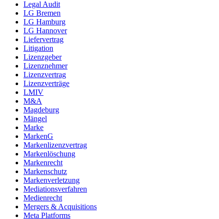
Legal Audit
LG Bremen
LG Hamburg
LG Hannover
Liefervertrag
Litigation
Lizenzgeber
Lizenznehmer
Lizenzvertrag
Lizenzverträge
LMIV
M&A
Magdeburg
Mängel
Marke
MarkenG
Markenlizenzvertrag
Markenlöschung
Markenrecht
Markenschutz
Markenverletzung
Mediationsverfahren
Medienrecht
Mergers & Acquisitions
Meta Platforms