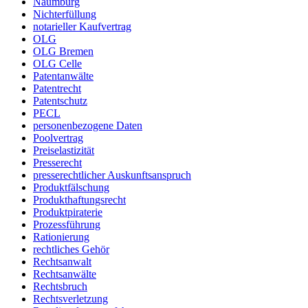
Naumburg
Nichterfüllung
notarieller Kaufvertrag
OLG
OLG Bremen
OLG Celle
Patentanwälte
Patentrecht
Patentschutz
PECL
personenbezogene Daten
Poolvertrag
Preiselastizität
Presserecht
presserechtlicher Auskunftsanspruch
Produktfälschung
Produkthaftungsrecht
Produktpiraterie
Prozessführung
Rationierung
rechtliches Gehör
Rechtsanwalt
Rechtsanwälte
Rechtsbruch
Rechtsverletzung