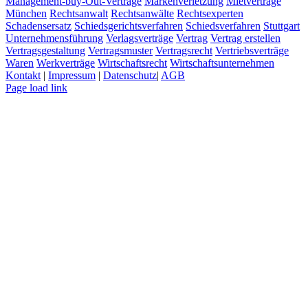
Management-buy-Out-Verträge
Markenverletzung
Mietverträge
München
Rechtsanwalt
Rechtsanwälte
Rechtsexperten
Schadensersatz
Schiedsgerichtsverfahren
Schiedsverfahren
Stuttgart
Unternehmensführung
Verlagsverträge
Vertrag
Vertrag erstellen
Vertragsgestaltung
Vertragsmuster
Vertragsrecht
Vertriebsverträge
Waren
Werkverträge
Wirtschaftsrecht
Wirtschaftsunternehmen
Kontakt
|
Impressum
|
Datenschutz
|
AGB
Page load link
Nach
oben