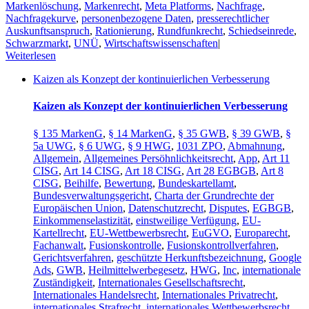
Markenlöschung
,
Markenrecht
,
Meta Platforms
,
Nachfrage
,
Nachfragekurve
,
personenbezogene Daten
,
presserechtlicher
Auskunftsanspruch
,
Rationierung
,
Rundfunkrecht
,
Schiedseinrede
,
Schwarzmarkt
,
UNÜ
,
Wirtschaftswissenschaften
|
Weiterlesen
Kaizen als Konzept der kontinuierlichen Verbesserung
Kaizen als Konzept der kontinuierlichen Verbesserung
§ 135 MarkenG
,
§ 14 MarkenG
,
§ 35 GWB
,
§ 39 GWB
,
§
5a UWG
,
§ 6 UWG
,
§ 9 HWG
,
1031 ZPO
,
Abmahnung
,
Allgemein
,
Allgemeines Persöhnlichkeitsrecht
,
App
,
Art 11
CISG
,
Art 14 CISG
,
Art 18 CISG
,
Art 28 EGBGB
,
Art 8
CISG
,
Beihilfe
,
Bewertung
,
Bundeskartellamt
,
Bundesverwaltungsgericht
,
Charta der Grundrechte der
Europäischen Union
,
Datenschutzrecht
,
Disputes
,
EGBGB
,
Einkommenselastizität
,
einstweilige Verfügung
,
EU-
Kartellrecht
,
EU-Wettbewerbsrecht
,
EuGVO
,
Europarecht
,
Fachanwalt
,
Fusionskontrolle
,
Fusionskontrollverfahren
,
Gerichtsverfahren
,
geschützte Herkunftsbezeichnung
,
Google
Ads
,
GWB
,
Heilmittelwerbegesetz
,
HWG
,
Inc
,
internationale
Zuständigkeit
,
Internationales Gesellschaftsrecht
,
Internationales Handelsrecht
,
Internationales Privatrecht
,
internationales Strafrecht
,
internationales Wettbewerbsrecht
,