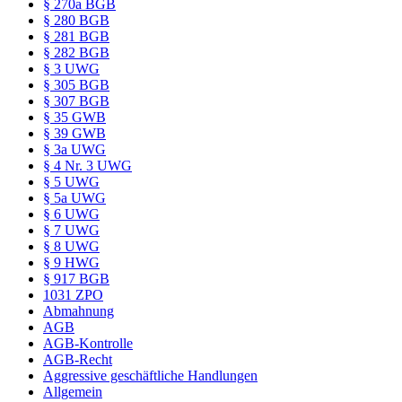
§ 270a BGB
§ 280 BGB
§ 281 BGB
§ 282 BGB
§ 3 UWG
§ 305 BGB
§ 307 BGB
§ 35 GWB
§ 39 GWB
§ 3a UWG
§ 4 Nr. 3 UWG
§ 5 UWG
§ 5a UWG
§ 6 UWG
§ 7 UWG
§ 8 UWG
§ 9 HWG
§ 917 BGB
1031 ZPO
Abmahnung
AGB
AGB-Kontrolle
AGB-Recht
Aggressive geschäftliche Handlungen
Allgemein