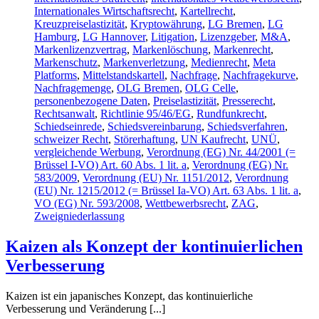
Internationales Wirtschaftsrecht
,
Kartellrecht
,
Kreuzpreiselastizität
,
Kryptowährung
,
LG Bremen
,
LG
Hamburg
,
LG Hannover
,
Litigation
,
Lizenzgeber
,
M&A
,
Markenlizenzvertrag
,
Markenlöschung
,
Markenrecht
,
Markenschutz
,
Markenverletzung
,
Medienrecht
,
Meta
Platforms
,
Mittelstandskartell
,
Nachfrage
,
Nachfragekurve
,
Nachfragemenge
,
OLG Bremen
,
OLG Celle
,
personenbezogene Daten
,
Preiselastizität
,
Presserecht
,
Rechtsanwalt
,
Richtlinie 95/46/EG
,
Rundfunkrecht
,
Schiedseinrede
,
Schiedsvereinbarung
,
Schiedsverfahren
,
schweizer Recht
,
Störerhaftung
,
UN Kaufrecht
,
UNÜ
,
vergleichende Werbung
,
Verordnung (EG) Nr. 44/2001 (=
Brüssel I-VO) Art. 60 Abs. 1 lit. a
,
Verordnung (EG) Nr.
583/2009
,
Verordnung (EU) Nr. 1151/2012
,
Verordnung
(EU) Nr. 1215/2012 (= Brüssel Ia-VO) Art. 63 Abs. 1 lit. a
,
VO (EG) Nr. 593/2008
,
Wettbewerbsrecht
,
ZAG
,
Zweigniederlassung
Kaizen als Konzept der kontinuierlichen
Verbesserung
Kaizen ist ein japanisches Konzept, das kontinuierliche
Verbesserung und Veränderung [...]