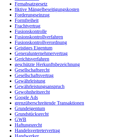
Fernabsatzgesetz
fiktive Mängelbeseitigungskosten
Forderungseinzug
Formfreiheit
Frachtvertrag
Fusionskontrolle
Fusionskontrollverfahren
Fusionskontrollverordnung
Geistiges Eigentum
Generalunternehmervertrag
Gerichtsverfahren
geschützte Herkunftsbezeichnung
Gesellschaftsrecht
Gesellschaftsvertrag
Gewährleistung
Gewährleistungsanspruch
Gewohnheitsrecht
Google Ads
grenzüberschreitende Transaktionen
Grundeigentum
Grundstücksrecht
GWB
Haftungsrecht
Handelsvertretervertrag
Handwerker