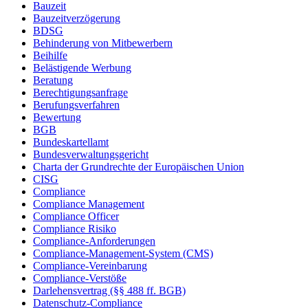
Bauzeit
Bauzeitverzögerung
BDSG
Behinderung von Mitbewerbern
Beihilfe
Belästigende Werbung
Beratung
Berechtigungsanfrage
Berufungsverfahren
Bewertung
BGB
Bundeskartellamt
Bundesverwaltungsgericht
Charta der Grundrechte der Europäischen Union
CISG
Compliance
Compliance Management
Compliance Officer
Compliance Risiko
Compliance-Anforderungen
Compliance-Management-System (CMS)
Compliance-Vereinbarung
Compliance-Verstöße
Darlehensvertrag (§§ 488 ff. BGB)
Datenschutz-Compliance