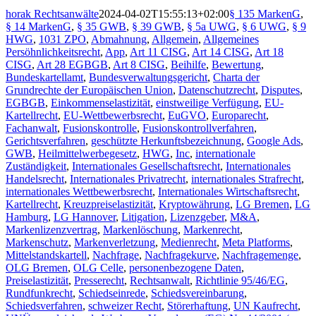
horak Rechtsanwälte
2024-04-02T15:55:13+02:00
§ 135 MarkenG
,
§ 14 MarkenG
,
§ 35 GWB
,
§ 39 GWB
,
§ 5a UWG
,
§ 6 UWG
,
§ 9
HWG
,
1031 ZPO
,
Abmahnung
,
Allgemein
,
Allgemeines
Persöhnlichkeitsrecht
,
App
,
Art 11 CISG
,
Art 14 CISG
,
Art 18
CISG
,
Art 28 EGBGB
,
Art 8 CISG
,
Beihilfe
,
Bewertung
,
Bundeskartellamt
,
Bundesverwaltungsgericht
,
Charta der
Grundrechte der Europäischen Union
,
Datenschutzrecht
,
Disputes
,
EGBGB
,
Einkommenselastizität
,
einstweilige Verfügung
,
EU-
Kartellrecht
,
EU-Wettbewerbsrecht
,
EuGVO
,
Europarecht
,
Fachanwalt
,
Fusionskontrolle
,
Fusionskontrollverfahren
,
Gerichtsverfahren
,
geschützte Herkunftsbezeichnung
,
Google Ads
,
GWB
,
Heilmittelwerbegesetz
,
HWG
,
Inc
,
internationale
Zuständigkeit
,
Internationales Gesellschaftsrecht
,
Internationales
Handelsrecht
,
Internationales Privatrecht
,
internationales Strafrecht
,
internationales Wettbewerbsrecht
,
Internationales Wirtschaftsrecht
,
Kartellrecht
,
Kreuzpreiselastizität
,
Kryptowährung
,
LG Bremen
,
LG
Hamburg
,
LG Hannover
,
Litigation
,
Lizenzgeber
,
M&A
,
Markenlizenzvertrag
,
Markenlöschung
,
Markenrecht
,
Markenschutz
,
Markenverletzung
,
Medienrecht
,
Meta Platforms
,
Mittelstandskartell
,
Nachfrage
,
Nachfragekurve
,
Nachfragemenge
,
OLG Bremen
,
OLG Celle
,
personenbezogene Daten
,
Preiselastizität
,
Presserecht
,
Rechtsanwalt
,
Richtlinie 95/46/EG
,
Rundfunkrecht
,
Schiedseinrede
,
Schiedsvereinbarung
,
Schiedsverfahren
,
schweizer Recht
,
Störerhaftung
,
UN Kaufrecht
,