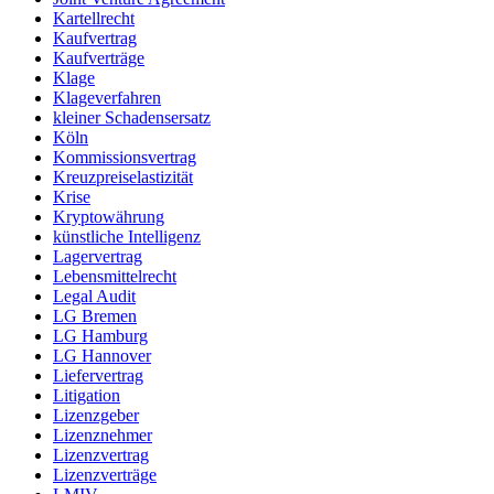
Kartellrecht
Kaufvertrag
Kaufverträge
Klage
Klageverfahren
kleiner Schadensersatz
Köln
Kommissionsvertrag
Kreuzpreiselastizität
Krise
Kryptowährung
künstliche Intelligenz
Lagervertrag
Lebensmittelrecht
Legal Audit
LG Bremen
LG Hamburg
LG Hannover
Liefervertrag
Litigation
Lizenzgeber
Lizenznehmer
Lizenzvertrag
Lizenzverträge