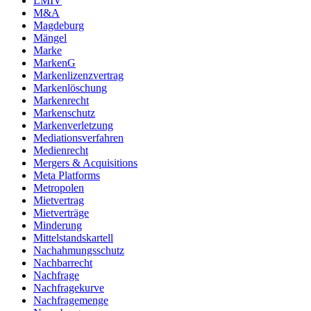
LMIV
M&A
Magdeburg
Mängel
Marke
MarkenG
Markenlizenzvertrag
Markenlöschung
Markenrecht
Markenschutz
Markenverletzung
Mediationsverfahren
Medienrecht
Mergers & Acquisitions
Meta Platforms
Metropolen
Mietvertrag
Mietverträge
Minderung
Mittelstandskartell
Nachahmungsschutz
Nachbarrecht
Nachfrage
Nachfragekurve
Nachfragemenge