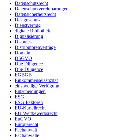
Datenschutzrecht
Datenschutzvereinbarungen
Datensicherheitsrecht
Designschutz
Dienstvertrag
digitale Bibliothek
Digitalisierung
Disputes
Distributorenverträge
Domain
DSGVO
Due Diligence
Due-Diligence
EGBGB
Einkommenselastizität
einstweilige Verfügung
Entscheidungen
ESG
ESG-Faktoren
EU-Kartellrecht
EU-Wettbewerbsrecht
EuGVO
Europarecht
Fachanwalt
Fachanwälte