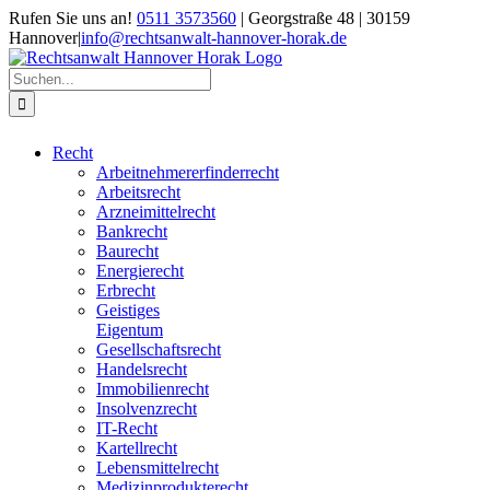
Zum
Rufen Sie uns an!
0511 3573560
| Georgstraße 48 | 30159
Inhalt
Hannover
|
info@rechtsanwalt-hannover-horak.de
springen
Suche
nach:
Recht
Arbeitnehmererfinderrecht
Arbeitsrecht
Arzneimittelrecht
Bankrecht
Baurecht
Energierecht
Erbrecht
Geistiges
Eigentum
Gesellschaftsrecht
Handelsrecht
Immobilienrecht
Insolvenzrecht
IT-Recht
Kartellrecht
Lebensmittelrecht
Medizinprodukterecht