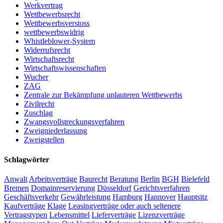
Werkvertrag
Wettbewerbsrecht
Wettbewerbsverstoss
wettbewerbswidrig
Whistleblower-System
Widerrufsrecht
Wirtschaftsrecht
Wirtschaftswissenschaften
Wucher
ZAG
Zentrale zur Bekämpfung unlauteren Wettbewerbs
Zivilrecht
Zuschlag
Zwangsvollstreckungsverfahren
Zweigniederlassung
Zweigstellen
Schlagwörter
Anwalt
Arbeitsverträge
Baurecht
Beratung
Berlin
BGH
Bielefeld
Bremen
Domainreservierung
Düsseldorf
Gerichtsverfahren
Geschäftsverkehr
Gewährleistung
Hamburg
Hannover
Hauptsitz
Kaufverträge
Klage
Leasingverträge oder auch seltenere
Vertragstypen
Lebensmittel
Lieferverträge
Lizenzverträge