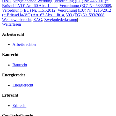
UNÜ
,
vergleichende Werbung
,
Verordnung (EG) Nr. 44/2001 (=
Brüssel I-VO) Art. 60 Abs. 1 lit. a
,
Verordnung (EG) Nr. 583/2009
,
Verordnung (EU) Nr. 1151/2012
,
Verordnung (EU) Nr. 1215/2012
(= Brüssel Ia-VO) Art. 63 Abs. 1 lit. a
,
VO (EG) Nr. 593/2008
,
Wettbewerbsrecht
,
ZAG
,
Zweigniederlassung
|
Weiterlesen
Arbeitsrecht
Arbeitsrechtler
Baurecht
Baurecht
Energierecht
Energierecht
Erbrecht
Erbrecht
Gesellschaftsrecht