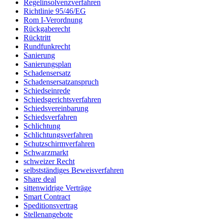
Regelinsolvenzverfahren
Richtlinie 95/46/EG
Rom I-Verordnung
Rückgaberecht
Rücktritt
Rundfunkrecht
Sanierung
Sanierungsplan
Schadensersatz
Schadensersatzanspruch
Schiedseinrede
Schiedsgerichtsverfahren
Schiedsvereinbarung
Schiedsverfahren
Schlichtung
Schlichtungsverfahren
Schutzschirmverfahren
Schwarzmarkt
schweizer Recht
selbstständiges Beweisverfahren
Share deal
sittenwidrige Verträge
Smart Contract
Speditionsvertrag
Stellenangebote