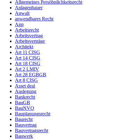
Allgemeines Persöhnlichkeitsrecht
Anlagenbauer
Anwalt
anwendbares Recht
App
Arbeitsrecht
Arbeitsvertrag
Arbeitsverträge
Architekt
Art 11 CISG
Art 14 CISG
Art 18 CISG
Art 2 LMIV
Art 28 EGBGB
Art 8 CISG
Asset deal
Auslegung
Bankrecht
BauGB
BauNVO
Bauplanungsrecht
Baurecht
Bauvertrag
Bauvertragsrecht
Bauwerk