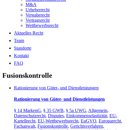
M&A
Urheberrecht
Vergaberecht
Vertragsrecht
Wettbewerbsrecht
Aktuelles Recht
Team
Standorte
Kontakt
FAQ
Fusionskontrolle
Rationierung von Güter- und Dienstleistungen
Rationierung von Güter- und Dienstleistungen
§ 14 MarkenG
,
§ 35 GWB
,
§ 5a UWG
,
Allgemein
,
Datenschutzrecht
,
Disputes
,
Einkommenselastizität
,
EU-
Kartellrecht
,
EU-Wettbewerbsrecht
,
EuGVO
,
Europarecht
,
Fachanwalt
,
Fusionskontrolle
,
Gerichtsverfahren
,