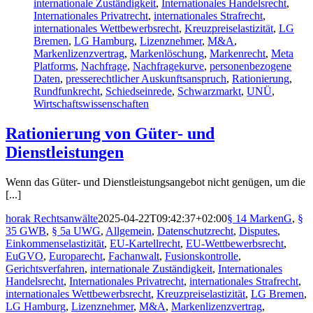
internationale Zuständigkeit
,
Internationales Handelsrecht
,
Internationales Privatrecht
,
internationales Strafrecht
,
internationales Wettbewerbsrecht
,
Kreuzpreiselastizität
,
LG
Bremen
,
LG Hamburg
,
Lizenznehmer
,
M&A
,
Markenlizenzvertrag
,
Markenlöschung
,
Markenrecht
,
Meta
Platforms
,
Nachfrage
,
Nachfragekurve
,
personenbezogene
Daten
,
presserechtlicher Auskunftsanspruch
,
Rationierung
,
Rundfunkrecht
,
Schiedseinrede
,
Schwarzmarkt
,
UNÜ
,
Wirtschaftswissenschaften
Rationierung von Güter- und
Dienstleistungen
Wenn das Güter- und Dienstleistungsangebot nicht genügen, um die
[...]
horak Rechtsanwälte
2025-04-22T09:42:37+02:00
§ 14 MarkenG
,
§
35 GWB
,
§ 5a UWG
,
Allgemein
,
Datenschutzrecht
,
Disputes
,
Einkommenselastizität
,
EU-Kartellrecht
,
EU-Wettbewerbsrecht
,
EuGVO
,
Europarecht
,
Fachanwalt
,
Fusionskontrolle
,
Gerichtsverfahren
,
internationale Zuständigkeit
,
Internationales
Handelsrecht
,
Internationales Privatrecht
,
internationales Strafrecht
,
internationales Wettbewerbsrecht
,
Kreuzpreiselastizität
,
LG Bremen
,
LG Hamburg
,
Lizenznehmer
,
M&A
,
Markenlizenzvertrag
,