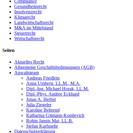
Compliance
Gesundheitsrecht
Insolvenzrecht
Klimarecht
Landwirtschaftsrecht
M&A im Mittelstand
Steuerrecht
Wirtschaftsrecht
Seiten
Aktuelles Recht
Allgemeine Geschäftsbedingungen (AGB)
Anwaltsteam
Andreas Friedlein
Anna Umberg, LL.M., M.A.
Dipl.-Ing. Michael Horak, LL.M.
Dipl.-Phys. Andree Eckhard
Jonas A. Herbst
Julia Ziegeler
Karoline Behrend
Katharina Gitmann-Kopilevich
Robin Jannis Mai, LL.B.
Stefan Karfusehr
Datenschutzerklärung