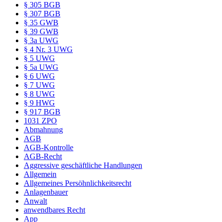
§ 305 BGB
§ 307 BGB
§ 35 GWB
§ 39 GWB
§ 3a UWG
§ 4 Nr. 3 UWG
§ 5 UWG
§ 5a UWG
§ 6 UWG
§ 7 UWG
§ 8 UWG
§ 9 HWG
§ 917 BGB
1031 ZPO
Abmahnung
AGB
AGB-Kontrolle
AGB-Recht
Aggressive geschäftliche Handlungen
Allgemein
Allgemeines Persöhnlichkeitsrecht
Anlagenbauer
Anwalt
anwendbares Recht
App