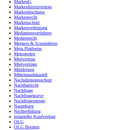
MarkenG
Markenlizenzvertrag
Markenlöschung
Markenrecht
Markenschutz
Markenverletzung
Mediationsverfahren
Medienrecht
Mergers & Acquisitions
Meta Platforms
Metropolen
Mietvertrag
Mietverträge
Minderung
Mittelstandskartell
Nachahmungsschutz
Nachbarrecht
Nachfrage
Nachfragekurve
Nachfragemenge
Naumburg
Nichterfüllung
notarieller Kaufvertrag
OLG
OLG Bremen