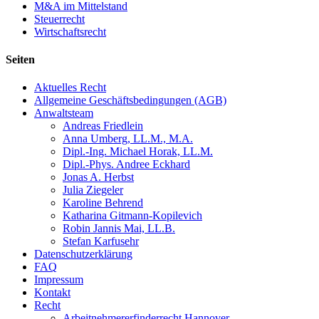
M&A im Mittelstand
Steuerrecht
Wirtschaftsrecht
Seiten
Aktuelles Recht
Allgemeine Geschäftsbedingungen (AGB)
Anwaltsteam
Andreas Friedlein
Anna Umberg, LL.M., M.A.
Dipl.-Ing. Michael Horak, LL.M.
Dipl.-Phys. Andree Eckhard
Jonas A. Herbst
Julia Ziegeler
Karoline Behrend
Katharina Gitmann-Kopilevich
Robin Jannis Mai, LL.B.
Stefan Karfusehr
Datenschutzerklärung
FAQ
Impressum
Kontakt
Recht
Arbeitnehmererfinderrecht Hannover