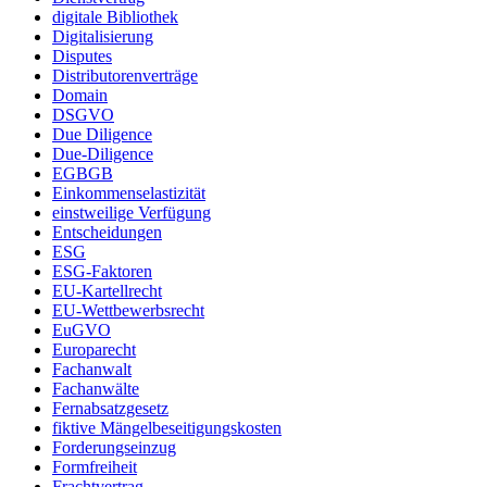
digitale Bibliothek
Digitalisierung
Disputes
Distributorenverträge
Domain
DSGVO
Due Diligence
Due-Diligence
EGBGB
Einkommenselastizität
einstweilige Verfügung
Entscheidungen
ESG
ESG-Faktoren
EU-Kartellrecht
EU-Wettbewerbsrecht
EuGVO
Europarecht
Fachanwalt
Fachanwälte
Fernabsatzgesetz
fiktive Mängelbeseitigungskosten
Forderungseinzug
Formfreiheit
Frachtvertrag