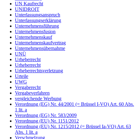
UN Kaufrecht
UNIDROIT
Unterlassungsanspruch
Unterlassungserklärung
Unternehmensführung
Unternehmensfusion
Unternehmenskauf
Unternehmenskaufvertrag
Unternehmensübernahme
UNÜ
Urheberrecht
Urheberrecht
Urheberrechtsverletzung
Urteile
UWG
Vergaberecht
Vergabeverfahren
vergleichende Werbung
Verordnung (EG) Nr. 44/2001 (= Brüssel I-VO) Art. 60 Abs.
1 lit. a
Verordnung (EG) Nr. 583/2009
Verordnung (EU) Nr. 1151/2012
Verordnung (EU) Nr. 1215/2012 (= Brüssel Ia-VO) Art. 63
Abs. 1 lit. a
Verschmelzung