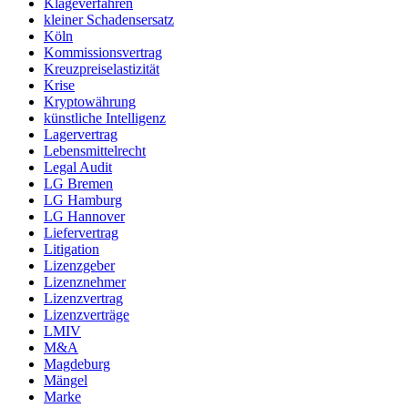
Klageverfahren
kleiner Schadensersatz
Köln
Kommissionsvertrag
Kreuzpreiselastizität
Krise
Kryptowährung
künstliche Intelligenz
Lagervertrag
Lebensmittelrecht
Legal Audit
LG Bremen
LG Hamburg
LG Hannover
Liefervertrag
Litigation
Lizenzgeber
Lizenznehmer
Lizenzvertrag
Lizenzverträge
LMIV
M&A
Magdeburg
Mängel
Marke