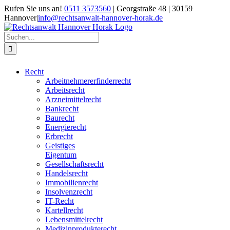
Zum
Rufen Sie uns an!
0511 3573560
| Georgstraße 48 | 30159
Inhalt
Hannover
|
info@rechtsanwalt-hannover-horak.de
springen
Suche
nach:
Recht
Arbeitnehmererfinderrecht
Arbeitsrecht
Arzneimittelrecht
Bankrecht
Baurecht
Energierecht
Erbrecht
Geistiges
Eigentum
Gesellschaftsrecht
Handelsrecht
Immobilienrecht
Insolvenzrecht
IT-Recht
Kartellrecht
Lebensmittelrecht
Medizinprodukterecht