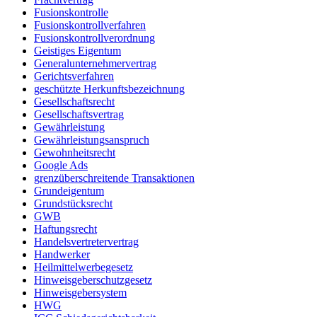
Fusionskontrolle
Fusionskontrollverfahren
Fusionskontrollverordnung
Geistiges Eigentum
Generalunternehmervertrag
Gerichtsverfahren
geschützte Herkunftsbezeichnung
Gesellschaftsrecht
Gesellschaftsvertrag
Gewährleistung
Gewährleistungsanspruch
Gewohnheitsrecht
Google Ads
grenzüberschreitende Transaktionen
Grundeigentum
Grundstücksrecht
GWB
Haftungsrecht
Handelsvertretervertrag
Handwerker
Heilmittelwerbegesetz
Hinweisgeberschutzgesetz
Hinweisgebersystem
HWG