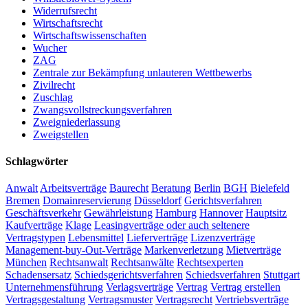
Widerrufsrecht
Wirtschaftsrecht
Wirtschaftswissenschaften
Wucher
ZAG
Zentrale zur Bekämpfung unlauteren Wettbewerbs
Zivilrecht
Zuschlag
Zwangsvollstreckungsverfahren
Zweigniederlassung
Zweigstellen
Schlagwörter
Anwalt
Arbeitsverträge
Baurecht
Beratung
Berlin
BGH
Bielefeld
Bremen
Domainreservierung
Düsseldorf
Gerichtsverfahren
Geschäftsverkehr
Gewährleistung
Hamburg
Hannover
Hauptsitz
Kaufverträge
Klage
Leasingverträge oder auch seltenere
Vertragstypen
Lebensmittel
Lieferverträge
Lizenzverträge
Management-buy-Out-Verträge
Markenverletzung
Mietverträge
München
Rechtsanwalt
Rechtsanwälte
Rechtsexperten
Schadensersatz
Schiedsgerichtsverfahren
Schiedsverfahren
Stuttgart
Unternehmensführung
Verlagsverträge
Vertrag
Vertrag erstellen
Vertragsgestaltung
Vertragsmuster
Vertragsrecht
Vertriebsverträge