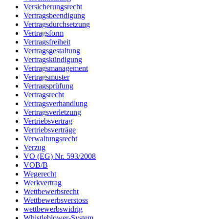
Versicherungsrecht
Vertragsbeendigung
Vertragsdurchsetzung
Vertragsform
Vertragsfreiheit
Vertragsgestaltung
Vertragskündigung
Vertragsmanagement
Vertragsmuster
Vertragsprüfung
Vertragsrecht
Vertragsverhandlung
Vertragsverletzung
Vertriebsvertrag
Vertriebsverträge
Verwaltungsrecht
Verzug
VO (EG) Nr. 593/2008
VOB/B
Wegerecht
Werkvertrag
Wettbewerbsrecht
Wettbewerbsverstoss
wettbewerbswidrig
Whistleblower-System