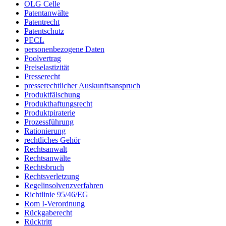
OLG Celle
Patentanwälte
Patentrecht
Patentschutz
PECL
personenbezogene Daten
Poolvertrag
Preiselastizität
Presserecht
presserechtlicher Auskunftsanspruch
Produktfälschung
Produkthaftungsrecht
Produktpiraterie
Prozessführung
Rationierung
rechtliches Gehör
Rechtsanwalt
Rechtsanwälte
Rechtsbruch
Rechtsverletzung
Regelinsolvenzverfahren
Richtlinie 95/46/EG
Rom I-Verordnung
Rückgaberecht
Rücktritt