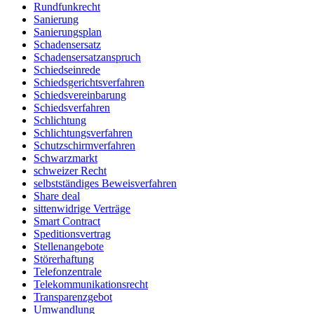
Rundfunkrecht
Sanierung
Sanierungsplan
Schadensersatz
Schadensersatzanspruch
Schiedseinrede
Schiedsgerichtsverfahren
Schiedsvereinbarung
Schiedsverfahren
Schlichtung
Schlichtungsverfahren
Schutzschirmverfahren
Schwarzmarkt
schweizer Recht
selbstständiges Beweisverfahren
Share deal
sittenwidrige Verträge
Smart Contract
Speditionsvertrag
Stellenangebote
Störerhaftung
Telefonzentrale
Telekommunikationsrecht
Transparenzgebot
Umwandlung