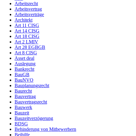
Arbeitsrecht
Arbeitsvertrag
Arbeitsverträge
Architekt
Art 11 CISG
Art 14 CISG
Art 18 CISG
Art 2 LMIV
Art 28 EGBGB
Art 8 CISG
Asset deal
Auslegung
Bankrecht
BauGB
BauNVO
Bauplanungsrecht
Baurecht
Bauvertrag
Bauvertragsrecht
Bauwerk
Bauzeit
Bauzeitverzögerung
BDSG
Behinderung von Mitbewerbern
Beihilfe