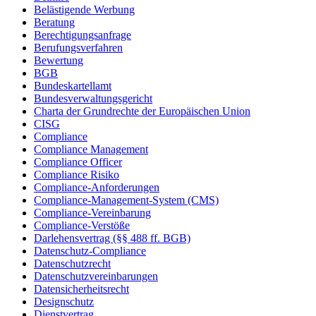
Belästigende Werbung
Beratung
Berechtigungsanfrage
Berufungsverfahren
Bewertung
BGB
Bundeskartellamt
Bundesverwaltungsgericht
Charta der Grundrechte der Europäischen Union
CISG
Compliance
Compliance Management
Compliance Officer
Compliance Risiko
Compliance-Anforderungen
Compliance-Management-System (CMS)
Compliance-Vereinbarung
Compliance-Verstöße
Darlehensvertrag (§§ 488 ff. BGB)
Datenschutz-Compliance
Datenschutzrecht
Datenschutzvereinbarungen
Datensicherheitsrecht
Designschutz
Dienstvertrag