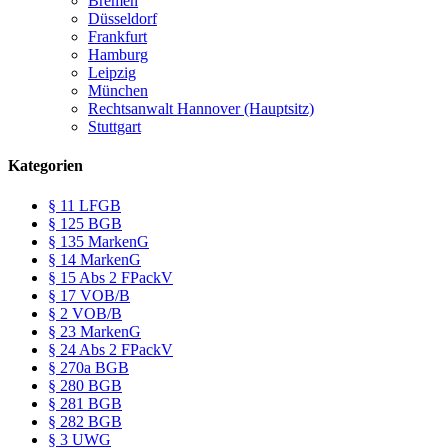
Bremen
Düsseldorf
Frankfurt
Hamburg
Leipzig
München
Rechtsanwalt Hannover (Hauptsitz)
Stuttgart
Kategorien
§ 11 LFGB
§ 125 BGB
§ 135 MarkenG
§ 14 MarkenG
§ 15 Abs 2 FPackV
§ 17 VOB/B
§ 2 VOB/B
§ 23 MarkenG
§ 24 Abs 2 FPackV
§ 270a BGB
§ 280 BGB
§ 281 BGB
§ 282 BGB
§ 3 UWG