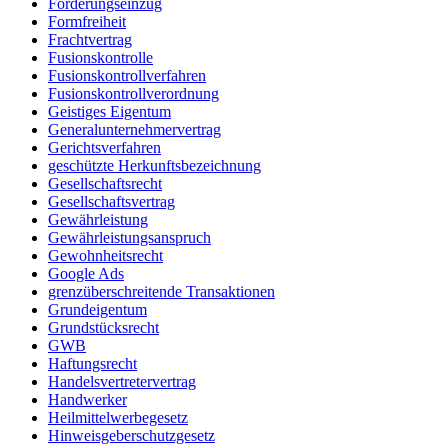
Forderungseinzug
Formfreiheit
Frachtvertrag
Fusionskontrolle
Fusionskontrollverfahren
Fusionskontrollverordnung
Geistiges Eigentum
Generalunternehmervertrag
Gerichtsverfahren
geschützte Herkunftsbezeichnung
Gesellschaftsrecht
Gesellschaftsvertrag
Gewährleistung
Gewährleistungsanspruch
Gewohnheitsrecht
Google Ads
grenzüberschreitende Transaktionen
Grundeigentum
Grundstücksrecht
GWB
Haftungsrecht
Handelsvertretervertrag
Handwerker
Heilmittelwerbegesetz
Hinweisgeberschutzgesetz