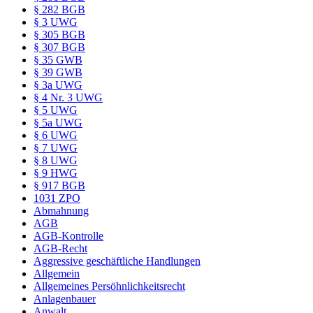
§ 282 BGB
§ 3 UWG
§ 305 BGB
§ 307 BGB
§ 35 GWB
§ 39 GWB
§ 3a UWG
§ 4 Nr. 3 UWG
§ 5 UWG
§ 5a UWG
§ 6 UWG
§ 7 UWG
§ 8 UWG
§ 9 HWG
§ 917 BGB
1031 ZPO
Abmahnung
AGB
AGB-Kontrolle
AGB-Recht
Aggressive geschäftliche Handlungen
Allgemein
Allgemeines Persöhnlichkeitsrecht
Anlagenbauer
Anwalt