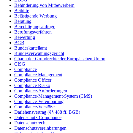
Behinderung von Mitbewerbern
Beihilfe
Belästigende Werbung
Beratung
Berechtigungsanfrage
Berufungsverfahren
Bewertung
BGB
Bundeskartellamt
Bundesverwaltungsgericht
Charta der Grundrechte der Europäischen Union
CISG
Compliance
Compliance Management
Compliance Officer
Compliance Risiko
Compliance-Anforderungen
Compliance-Management-System (CMS)
Compliance-Vereinbarung
Compliance-Verstöße
Darlehensvertrag (§§ 488 ff. BGB)
Datenschutz-Compliance
Datenschutzrecht
Datenschutzvereinbarungen