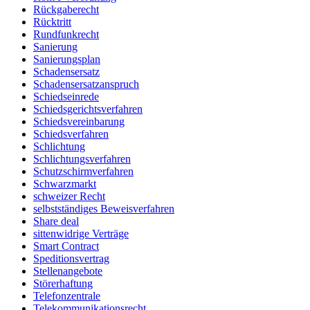
Rückgaberecht
Rücktritt
Rundfunkrecht
Sanierung
Sanierungsplan
Schadensersatz
Schadensersatzanspruch
Schiedseinrede
Schiedsgerichtsverfahren
Schiedsvereinbarung
Schiedsverfahren
Schlichtung
Schlichtungsverfahren
Schutzschirmverfahren
Schwarzmarkt
schweizer Recht
selbstständiges Beweisverfahren
Share deal
sittenwidrige Verträge
Smart Contract
Speditionsvertrag
Stellenangebote
Störerhaftung
Telefonzentrale
Telekommunikationsrecht