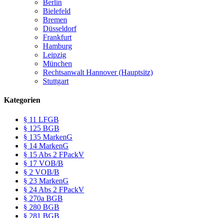
Berlin
Bielefeld
Bremen
Düsseldorf
Frankfurt
Hamburg
Leipzig
München
Rechtsanwalt Hannover (Hauptsitz)
Stuttgart
Kategorien
§ 11 LFGB
§ 125 BGB
§ 135 MarkenG
§ 14 MarkenG
§ 15 Abs 2 FPackV
§ 17 VOB/B
§ 2 VOB/B
§ 23 MarkenG
§ 24 Abs 2 FPackV
§ 270a BGB
§ 280 BGB
§ 281 BGB