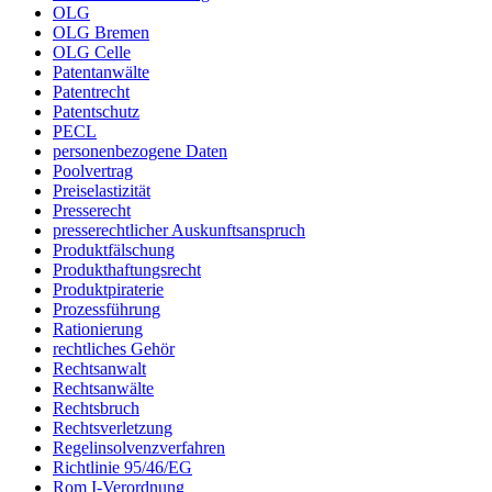
OLG
OLG Bremen
OLG Celle
Patentanwälte
Patentrecht
Patentschutz
PECL
personenbezogene Daten
Poolvertrag
Preiselastizität
Presserecht
presserechtlicher Auskunftsanspruch
Produktfälschung
Produkthaftungsrecht
Produktpiraterie
Prozessführung
Rationierung
rechtliches Gehör
Rechtsanwalt
Rechtsanwälte
Rechtsbruch
Rechtsverletzung
Regelinsolvenzverfahren
Richtlinie 95/46/EG
Rom I-Verordnung