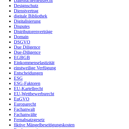
Datensicherheitsrecht
Designschutz
Dienstvertrag
digitale Bibliothek
Digitalisierung
Disputes
Distributorenverträge
Domain
DSGVO
Due Diligence
Due-Diligence
EGBGB
Einkommenselastizität
einstweilige Verfügung
Entscheidungen
ESG
ESG-Faktoren
EU-Kartellrecht
EU-Wettbewerbsrecht
EuGVO
Europarecht
Fachanwalt
Fachanwälte
Fernabsatzgesetz
fiktive Mängelbeseitigungskosten