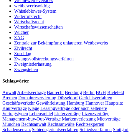
Wettbewerbsverstoss
wettbewerbswidrig
Whistleblower-System
Widerrufsrecht
Wirtschaftsrecht
Wirtschaftswissenschaften
Wucher
ZAG
Zentrale zur Bekämpfung unlauteren Wettbewerbs
Zivilrecht
Zuschlag
Zwangsvollstreckungsverfahren
Zweigniederlassung
Zweigstellen
Schlagwörter
Anwalt
Arbeitsverträge
Baurecht
Beratung
Berlin
BGH
Bielefeld
Bremen
Domainreservierung
Düsseldorf
Gerichtsverfahren
Geschäftsverkehr
Gewährleistung
Hamburg
Hannover
Hauptsitz
Kaufverträge
Klage
Leasingverträge oder auch seltenere
Vertragstypen
Lebensmittel
Lieferverträge
Lizenzverträge
Management-buy-Out-Verträge
Markenverletzung
Mietverträge
München
Rechtsanwalt
Rechtsanwälte
Rechtsexperten
Schadensersatz
Schiedsgerichtsverfahren
Schiedsverfahren
Stuttgart