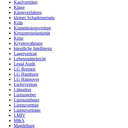
Kaufverträge
Klage
Klageverfahren
kleiner Schadensersatz
Köln
Kommissionsvertrag
Kreuzpreiselastizität
Krise
Kryptowährung
künstliche Intelligenz
Lagervertrag
Lebensmittelrecht
Legal Audit
LG Bremen
LG Hamburg
LG Hannover
Liefervertrag
Litigation
Lizenzgeber
Lizenznehmer
Lizenzvertrag
Lizenzverträge
LMIV
M&A
Magdeburg