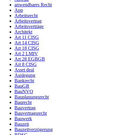
anwendbares Recht
App
Arbeitsrecht
Arbeitsvertrag
Arbeitsverträge
Architekt
Art 11 CISG
Art 14 CISG
Art 18 CISG
Art 2 LMIV
Art 28 EGBGB
Art 8 CISG
Asset deal
Auslegung
Bankrecht
BauGB
BauNVO
Bauplanungsrecht
Baurecht
Bauvertrag
Bauvertragsrecht
Bauwerk
Bauzeit
Bauzeitverzögerung
BDSG