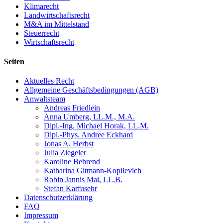
Klimarecht
Landwirtschaftsrecht
M&A im Mittelstand
Steuerrecht
Wirtschaftsrecht
Seiten
Aktuelles Recht
Allgemeine Geschäftsbedingungen (AGB)
Anwaltsteam
Andreas Friedlein
Anna Umberg, LL.M., M.A.
Dipl.-Ing. Michael Horak, LL.M.
Dipl.-Phys. Andree Eckhard
Jonas A. Herbst
Julia Ziegeler
Karoline Behrend
Katharina Gitmann-Kopilevich
Robin Jannis Mai, LL.B.
Stefan Karfusehr
Datenschutzerklärung
FAQ
Impressum