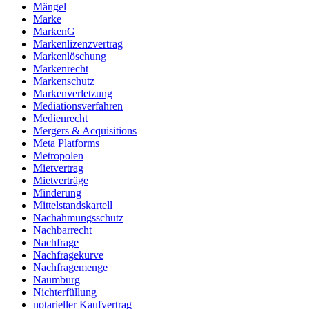
Mängel
Marke
MarkenG
Markenlizenzvertrag
Markenlöschung
Markenrecht
Markenschutz
Markenverletzung
Mediationsverfahren
Medienrecht
Mergers & Acquisitions
Meta Platforms
Metropolen
Mietvertrag
Mietverträge
Minderung
Mittelstandskartell
Nachahmungsschutz
Nachbarrecht
Nachfrage
Nachfragekurve
Nachfragemenge
Naumburg
Nichterfüllung
notarieller Kaufvertrag