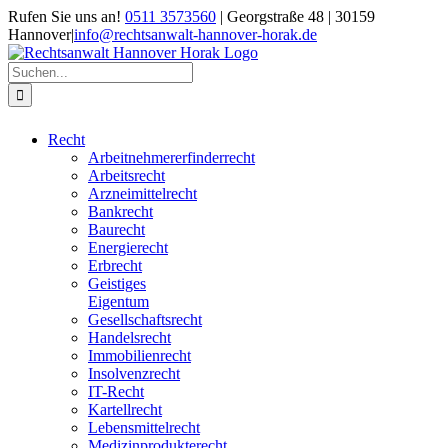
Zum
Rufen Sie uns an!
0511 3573560
| Georgstraße 48 | 30159
Inhalt
Hannover
|
info@rechtsanwalt-hannover-horak.de
springen
Suche
nach:
Recht
Arbeitnehmererfinderrecht
Arbeitsrecht
Arzneimittelrecht
Bankrecht
Baurecht
Energierecht
Erbrecht
Geistiges
Eigentum
Gesellschaftsrecht
Handelsrecht
Immobilienrecht
Insolvenzrecht
IT-Recht
Kartellrecht
Lebensmittelrecht
Medizinprodukterecht