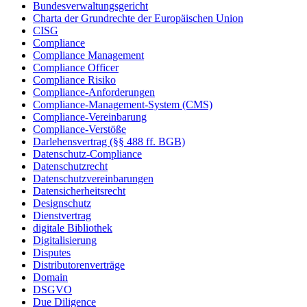
Bundesverwaltungsgericht
Charta der Grundrechte der Europäischen Union
CISG
Compliance
Compliance Management
Compliance Officer
Compliance Risiko
Compliance-Anforderungen
Compliance-Management-System (CMS)
Compliance-Vereinbarung
Compliance-Verstöße
Darlehensvertrag (§§ 488 ff. BGB)
Datenschutz-Compliance
Datenschutzrecht
Datenschutzvereinbarungen
Datensicherheitsrecht
Designschutz
Dienstvertrag
digitale Bibliothek
Digitalisierung
Disputes
Distributorenverträge
Domain
DSGVO
Due Diligence