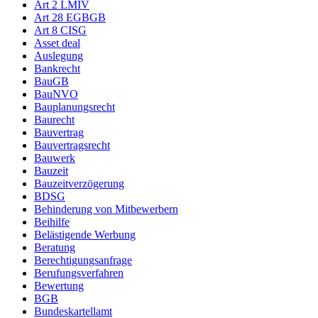
Art 2 LMIV
Art 28 EGBGB
Art 8 CISG
Asset deal
Auslegung
Bankrecht
BauGB
BauNVO
Bauplanungsrecht
Baurecht
Bauvertrag
Bauvertragsrecht
Bauwerk
Bauzeit
Bauzeitverzögerung
BDSG
Behinderung von Mitbewerbern
Beihilfe
Belästigende Werbung
Beratung
Berechtigungsanfrage
Berufungsverfahren
Bewertung
BGB
Bundeskartellamt