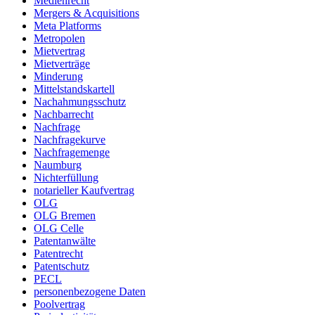
Medienrecht
Mergers & Acquisitions
Meta Platforms
Metropolen
Mietvertrag
Mietverträge
Minderung
Mittelstandskartell
Nachahmungsschutz
Nachbarrecht
Nachfrage
Nachfragekurve
Nachfragemenge
Naumburg
Nichterfüllung
notarieller Kaufvertrag
OLG
OLG Bremen
OLG Celle
Patentanwälte
Patentrecht
Patentschutz
PECL
personenbezogene Daten
Poolvertrag