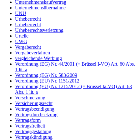
Unternehmenskaufvertrag
Unternehmensübernahme
UNÜ
Urheberrecht
Urheberrecht
Urheberrechtsverletzung
Urteile
UWG
Vergaberecht
Vergabeverfahren
vergleichende Werbung
Verordnung (EG) Nr. 44/2001 (= Brüssel I-VO) Art. 60 Abs.
1 lit. a
Verordnung (EG) Nr. 583/2009
Verordnung (EU) Nr. 1151/2012
Verordnung (EU) Nr. 1215/2012 (= Brüssel Ia-VO) Art. 63
Abs. 1 lit. a
Verschmelzung
Versicherungsrecht
Vertragsbeendigung
Vertragsdurchsetzung
Vertragsform
Vertragsfreiheit
Vertragsgestaltung
Vertragskündigung