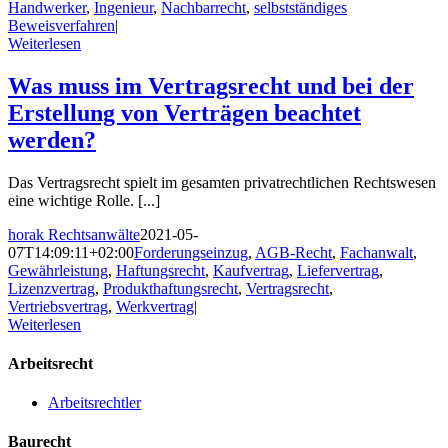
Handwerker
,
Ingenieur
,
Nachbarrecht
,
selbstständiges
Beweisverfahren
|
Weiterlesen
Was muss im Vertragsrecht und bei der
Erstellung von Verträgen beachtet
werden?
Das Vertragsrecht spielt im gesamten privatrechtlichen Rechtswesen
eine wichtige Rolle. [...]
horak Rechtsanwälte
2021-05-
07T14:09:11+02:00
Forderungseinzug
,
AGB-Recht
,
Fachanwalt
,
Gewährleistung
,
Haftungsrecht
,
Kaufvertrag
,
Liefervertrag
,
Lizenzvertrag
,
Produkthaftungsrecht
,
Vertragsrecht
,
Vertriebsvertrag
,
Werkvertrag
|
Weiterlesen
Arbeitsrecht
Arbeitsrechtler
Baurecht