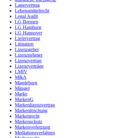
Lagervertrag
Lebensmittelrecht
Legal Audit
LG Bremen
LG Hamburg
LG Hannover
Liefervertrag
Litigation
Lizenzgeber
Lizenznehmer
Lizenzvertrag
Lizenzverträge
LMIV
M&A
Magdeburg
Mängel
Marke
MarkenG
Markenlizenzvertrag
Markenlöschung
Markenrecht
Markenschutz
Markenverletzung
Mediationsverfahren