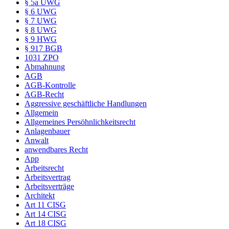
§ 5a UWG
§ 6 UWG
§ 7 UWG
§ 8 UWG
§ 9 HWG
§ 917 BGB
1031 ZPO
Abmahnung
AGB
AGB-Kontrolle
AGB-Recht
Aggressive geschäftliche Handlungen
Allgemein
Allgemeines Persöhnlichkeitsrecht
Anlagenbauer
Anwalt
anwendbares Recht
App
Arbeitsrecht
Arbeitsvertrag
Arbeitsverträge
Architekt
Art 11 CISG
Art 14 CISG
Art 18 CISG