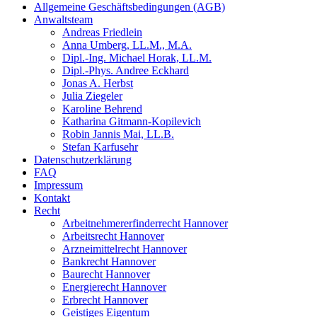
Allgemeine Geschäftsbedingungen (AGB)
Anwaltsteam
Andreas Friedlein
Anna Umberg, LL.M., M.A.
Dipl.-Ing. Michael Horak, LL.M.
Dipl.-Phys. Andree Eckhard
Jonas A. Herbst
Julia Ziegeler
Karoline Behrend
Katharina Gitmann-Kopilevich
Robin Jannis Mai, LL.B.
Stefan Karfusehr
Datenschutzerklärung
FAQ
Impressum
Kontakt
Recht
Arbeitnehmererfinderrecht Hannover
Arbeitsrecht Hannover
Arzneimittelrecht Hannover
Bankrecht Hannover
Baurecht Hannover
Energierecht Hannover
Erbrecht Hannover
Geistiges Eigentum