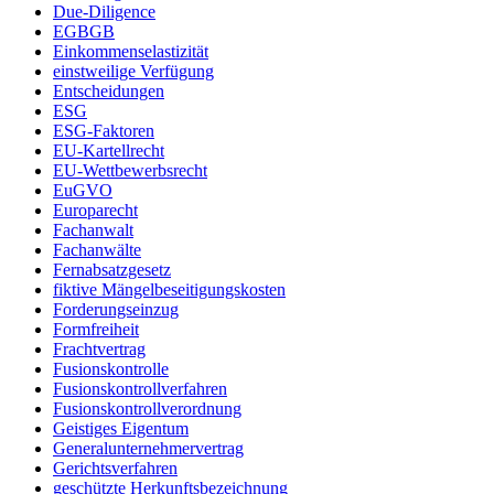
Due-Diligence
EGBGB
Einkommenselastizität
einstweilige Verfügung
Entscheidungen
ESG
ESG-Faktoren
EU-Kartellrecht
EU-Wettbewerbsrecht
EuGVO
Europarecht
Fachanwalt
Fachanwälte
Fernabsatzgesetz
fiktive Mängelbeseitigungskosten
Forderungseinzug
Formfreiheit
Frachtvertrag
Fusionskontrolle
Fusionskontrollverfahren
Fusionskontrollverordnung
Geistiges Eigentum
Generalunternehmervertrag
Gerichtsverfahren
geschützte Herkunftsbezeichnung