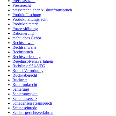
Preiselastizität
Presserecht
presserechtlicher Auskunftsanspruch
Produktfälschung
Produkthaftungsrecht
Produktpiraterie
Prozessführung
Rationierung
rechtliches Gehör
Rechtsanwalt
Rechtsanwälte
Rechtsbruch
Rechtsverletzung
Regelinsolvenzverfahren
Richtlinie 95/46/EG
Rom I-Verordnung
Rückgaberecht
Rücktritt
Rundfunkrecht
Sanierung
Sanierungsplan
Schadensersatz
Schadensersatzanspruch
Schiedseinrede
Schiedsgerichtsverfahren