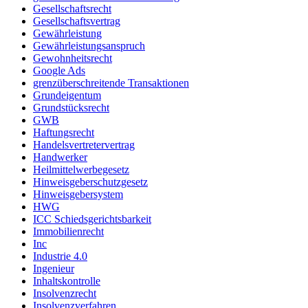
Gesellschaftsrecht
Gesellschaftsvertrag
Gewährleistung
Gewährleistungsanspruch
Gewohnheitsrecht
Google Ads
grenzüberschreitende Transaktionen
Grundeigentum
Grundstücksrecht
GWB
Haftungsrecht
Handelsvertretervertrag
Handwerker
Heilmittelwerbegesetz
Hinweisgeberschutzgesetz
Hinweisgebersystem
HWG
ICC Schiedsgerichtsbarkeit
Immobilienrecht
Inc
Industrie 4.0
Ingenieur
Inhaltskontrolle
Insolvenzrecht
Insolvenzverfahren