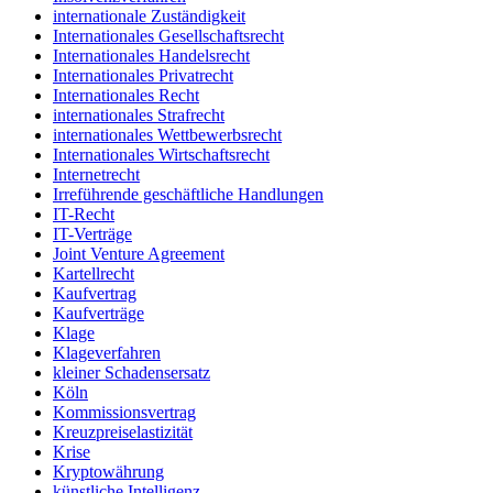
internationale Zuständigkeit
Internationales Gesellschaftsrecht
Internationales Handelsrecht
Internationales Privatrecht
Internationales Recht
internationales Strafrecht
internationales Wettbewerbsrecht
Internationales Wirtschaftsrecht
Internetrecht
Irreführende geschäftliche Handlungen
IT-Recht
IT-Verträge
Joint Venture Agreement
Kartellrecht
Kaufvertrag
Kaufverträge
Klage
Klageverfahren
kleiner Schadensersatz
Köln
Kommissionsvertrag
Kreuzpreiselastizität
Krise
Kryptowährung
künstliche Intelligenz