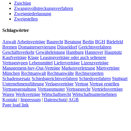
Zuschlag
Zwangsvollstreckungsverfahren
Zweigniederlassung
Zweigstellen
Schlagwörter
Anwalt
Arbeitsverträge
Baurecht
Beratung
Berlin
BGH
Bielefeld
Bremen
Domainreservierung
Düsseldorf
Gerichtsverfahren
Geschäftsverkehr
Gewährleistung
Hamburg
Hannover
Hauptsitz
Kaufverträge
Klage
Leasingverträge oder auch seltenere
Vertragstypen
Lebensmittel
Lieferverträge
Lizenzverträge
Management-buy-Out-Verträge
Markenverletzung
Mietverträge
München
Rechtsanwalt
Rechtsanwälte
Rechtsexperten
Schadensersatz
Schiedsgerichtsverfahren
Schiedsverfahren
Stuttgart
Unternehmensführung
Verlagsverträge
Vertrag
Vertrag erstellen
Vertragsgestaltung
Vertragsmuster
Vertragsrecht
Vertriebsverträge
Waren
Werkverträge
Wirtschaftsrecht
Wirtschaftsunternehmen
Kontakt
|
Impressum
|
Datenschutz
|
AGB
Page load link
Nach
oben