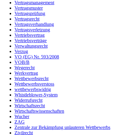
Vertragsmanagement
Vertragsmuster
Vertragsprüfung
Vertragsrecht
Vertragsverhandlung
Vertragsverletzung
Vertriebsvertrag
Vertriebsverträge
Verwaltungsrecht
Verzug
VO (EG) Nr. 593/2008
VOB/B
Wegerecht
Werkvertrag
Wettbewerbsrecht
Wettbewerbsverstoss
wettbewerbswidrig
Whistleblower-System
Widerrufsrecht
Wirtschaftsrecht
Wirtschaftswissenschaften
Wucher
ZAG
Zentrale zur Bekämpfung unlauteren Wettbewerbs
Zivilrecht