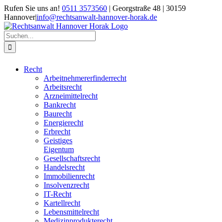
Zum
Rufen Sie uns an!
0511 3573560
| Georgstraße 48 | 30159
Inhalt
Hannover
|
info@rechtsanwalt-hannover-horak.de
springen
Suche
nach:
Recht
Arbeitnehmererfinderrecht
Arbeitsrecht
Arzneimittelrecht
Bankrecht
Baurecht
Energierecht
Erbrecht
Geistiges
Eigentum
Gesellschaftsrecht
Handelsrecht
Immobilienrecht
Insolvenzrecht
IT-Recht
Kartellrecht
Lebensmittelrecht
Medizinprodukterecht