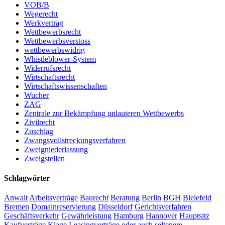
VOB/B
Wegerecht
Werkvertrag
Wettbewerbsrecht
Wettbewerbsverstoss
wettbewerbswidrig
Whistleblower-System
Widerrufsrecht
Wirtschaftsrecht
Wirtschaftswissenschaften
Wucher
ZAG
Zentrale zur Bekämpfung unlauteren Wettbewerbs
Zivilrecht
Zuschlag
Zwangsvollstreckungsverfahren
Zweigniederlassung
Zweigstellen
Schlagwörter
Anwalt
Arbeitsverträge
Baurecht
Beratung
Berlin
BGH
Bielefeld
Bremen
Domainreservierung
Düsseldorf
Gerichtsverfahren
Geschäftsverkehr
Gewährleistung
Hamburg
Hannover
Hauptsitz
Kaufverträge
Klage
Leasingverträge oder auch seltenere