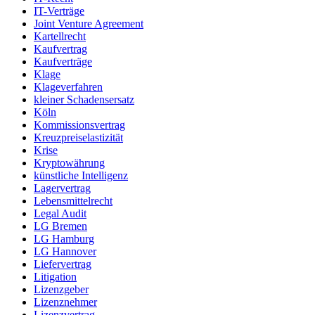
IT-Verträge
Joint Venture Agreement
Kartellrecht
Kaufvertrag
Kaufverträge
Klage
Klageverfahren
kleiner Schadensersatz
Köln
Kommissionsvertrag
Kreuzpreiselastizität
Krise
Kryptowährung
künstliche Intelligenz
Lagervertrag
Lebensmittelrecht
Legal Audit
LG Bremen
LG Hamburg
LG Hannover
Liefervertrag
Litigation
Lizenzgeber
Lizenznehmer
Lizenzvertrag