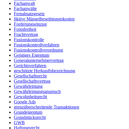
Fachanwalt
Fachanwälte
Fernabsatzgesetz
fiktive Mängelbeseitigungskosten
Forderungseinzug
Formfreiheit
Frachtvertrag
Fusionskontrolle
Fusionskontrollverfahren
Fusionskontrollverordnung
Geistiges Eigentum
Generalunternehmervertrag
Gerichtsverfahren
geschützte Herkunftsbezeichnung
Gesellschaftsrecht
Gesellschaftsvertrag
Gewährleistung
Gewährleistungsanspruch
Gewohnheitsrecht
Google Ads
grenzüberschreitende Transaktionen
Grundeigentum
Grundstücksrecht
GWB
Haftungsrecht