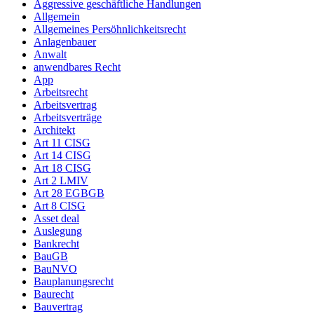
Aggressive geschäftliche Handlungen
Allgemein
Allgemeines Persöhnlichkeitsrecht
Anlagenbauer
Anwalt
anwendbares Recht
App
Arbeitsrecht
Arbeitsvertrag
Arbeitsverträge
Architekt
Art 11 CISG
Art 14 CISG
Art 18 CISG
Art 2 LMIV
Art 28 EGBGB
Art 8 CISG
Asset deal
Auslegung
Bankrecht
BauGB
BauNVO
Bauplanungsrecht
Baurecht
Bauvertrag