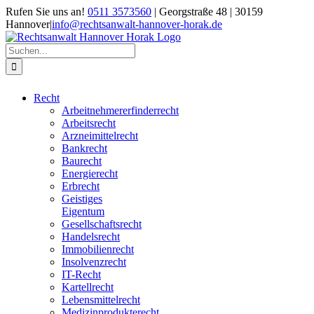
Zum
Rufen Sie uns an!
0511 3573560
| Georgstraße 48 | 30159
Inhalt
Hannover
|
info@rechtsanwalt-hannover-horak.de
springen
Suche
nach:
Recht
Arbeitnehmererfinderrecht
Arbeitsrecht
Arzneimittelrecht
Bankrecht
Baurecht
Energierecht
Erbrecht
Geistiges
Eigentum
Gesellschaftsrecht
Handelsrecht
Immobilienrecht
Insolvenzrecht
IT-Recht
Kartellrecht
Lebensmittelrecht
Medizinprodukterecht