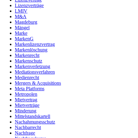
Lizenzverträge
LMIV
M&A
Magdeburg
Mängel
Marke
MarkenG
Markenlizenzvertrag
Markenlöschung
Markenrecht
Markenschutz
Markenverletzung
Mediationsverfahren
Medienrecht
Mergers & Acquisitions
Meta Platforms
Metropolen
Mietvertrag
Mietverträge
Minderung
Mittelstandskartell
Nachahmungsschutz
Nachbarrecht
Nachfrage