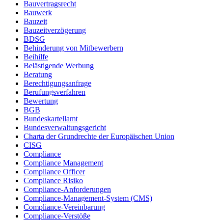
Bauvertragsrecht
Bauwerk
Bauzeit
Bauzeitverzögerung
BDSG
Behinderung von Mitbewerbern
Beihilfe
Belästigende Werbung
Beratung
Berechtigungsanfrage
Berufungsverfahren
Bewertung
BGB
Bundeskartellamt
Bundesverwaltungsgericht
Charta der Grundrechte der Europäischen Union
CISG
Compliance
Compliance Management
Compliance Officer
Compliance Risiko
Compliance-Anforderungen
Compliance-Management-System (CMS)
Compliance-Vereinbarung
Compliance-Verstöße