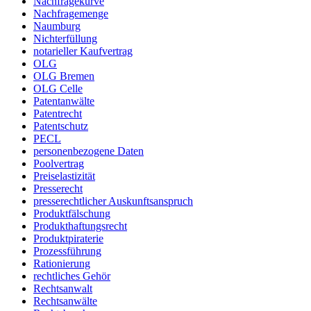
Nachfragekurve
Nachfragemenge
Naumburg
Nichterfüllung
notarieller Kaufvertrag
OLG
OLG Bremen
OLG Celle
Patentanwälte
Patentrecht
Patentschutz
PECL
personenbezogene Daten
Poolvertrag
Preiselastizität
Presserecht
presserechtlicher Auskunftsanspruch
Produktfälschung
Produkthaftungsrecht
Produktpiraterie
Prozessführung
Rationierung
rechtliches Gehör
Rechtsanwalt
Rechtsanwälte