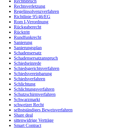
Rechtsbruch
Rechtsverletzung
Regelinsolvenzverfahren
Richtlinie 95/46/EG
Rom I-Verordnung
Rückgaberecht
Rücktritt
Rundfunkrecht
Sanierung
Sanierungsplan
Schadensersatz
Schadensersatzanspruch
Schiedseinrede
Schiedsgerichtsverfahren
Schiedsvereinbarung
Schiedsverfahren
Schlichtung
Schlichtungsverfahren
Schutzschirmverfahren
Schwarzmarkt
schweizer Recht
selbstständiges Beweisverfahren
Share deal
sittenwidrige Verträge
Smart Contract