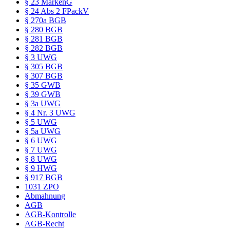
§ 23 MarkenG
§ 24 Abs 2 FPackV
§ 270a BGB
§ 280 BGB
§ 281 BGB
§ 282 BGB
§ 3 UWG
§ 305 BGB
§ 307 BGB
§ 35 GWB
§ 39 GWB
§ 3a UWG
§ 4 Nr. 3 UWG
§ 5 UWG
§ 5a UWG
§ 6 UWG
§ 7 UWG
§ 8 UWG
§ 9 HWG
§ 917 BGB
1031 ZPO
Abmahnung
AGB
AGB-Kontrolle
AGB-Recht