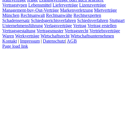
Vertragstypen
Lebensmittel
Lieferverträge
Lizenzverträge
Management-buy-Out-Verträge
Markenverletzung
Mietverträge
München
Rechtsanwalt
Rechtsanwälte
Rechtsexperten
Schadensersatz
Schiedsgerichtsverfahren
Schiedsverfahren
Stuttgart
Unternehmensführung
Verlagsverträge
Vertrag
Vertrag erstellen
Vertragsgestaltung
Vertragsmuster
Vertragsrecht
Vertriebsverträge
Waren
Werkverträge
Wirtschaftsrecht
Wirtschaftsunternehmen
Kontakt
|
Impressum
|
Datenschutz
|
AGB
Page load link
Nach
oben