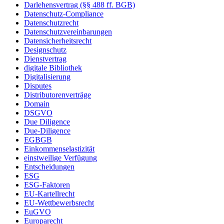
Darlehensvertrag (§§ 488 ff. BGB)
Datenschutz-Compliance
Datenschutzrecht
Datenschutzvereinbarungen
Datensicherheitsrecht
Designschutz
Dienstvertrag
digitale Bibliothek
Digitalisierung
Disputes
Distributorenverträge
Domain
DSGVO
Due Diligence
Due-Diligence
EGBGB
Einkommenselastizität
einstweilige Verfügung
Entscheidungen
ESG
ESG-Faktoren
EU-Kartellrecht
EU-Wettbewerbsrecht
EuGVO
Europarecht