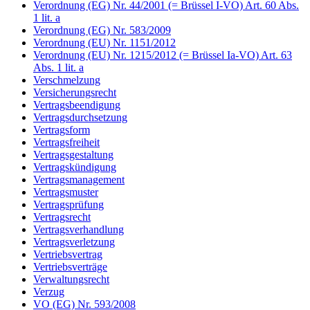
Verordnung (EG) Nr. 44/2001 (= Brüssel I-VO) Art. 60 Abs.
1 lit. a
Verordnung (EG) Nr. 583/2009
Verordnung (EU) Nr. 1151/2012
Verordnung (EU) Nr. 1215/2012 (= Brüssel Ia-VO) Art. 63
Abs. 1 lit. a
Verschmelzung
Versicherungsrecht
Vertragsbeendigung
Vertragsdurchsetzung
Vertragsform
Vertragsfreiheit
Vertragsgestaltung
Vertragskündigung
Vertragsmanagement
Vertragsmuster
Vertragsprüfung
Vertragsrecht
Vertragsverhandlung
Vertragsverletzung
Vertriebsvertrag
Vertriebsverträge
Verwaltungsrecht
Verzug
VO (EG) Nr. 593/2008