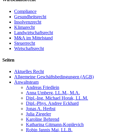
Compliance
Gesundheitsrecht
Insolvenzrecht
Klimarecht
Landwirtschaftsrecht
M&A im Mittelstand
Steuerrecht
Wirtschaftsrecht
Seiten
Aktuelles Recht
Allgemeine Geschäftsbedingungen (AGB)
Anwaltsteam
Andreas Friedlein
Anna Umberg, LL.M., M.A.
Dipl.-Ing. Michael Horak, LL.M.
Dipl.-Phys. Andree Eckhard
Jonas A. Herbst
Julia Ziegeler
Karoline Behrend
Katharina Gitmann-Kopilevich
Robin Jannis Mai, LL.B.