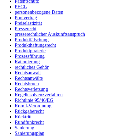
Patentschutz
PECL
personenbezogene Daten
Poolvertrag
Preiselastizität
Presserecht
presserechtlicher Auskunftsanspruch
Produktfälschung
Produkthaftungsrecht
Produktpiraterie
Prozessführung
Rationierung
rechtliches Gehör
Rechtsanwalt
Rechtsanwälte
Rechtsbruch
Rechtsverletzung
Regelinsolvenzverfahren
Richtlinie 95/46/EG
Rom I-Verordnung
Rückgaberecht
Rücktritt
Rundfunkrecht
Sanierung
Sanierungsplan