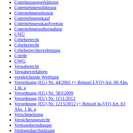
Unterlassungserklärung
Unternehmensführung
Unternehmensfusion
Unternehmenskauf
Unternehmenskaufvertrag
Unternehmensübernahme
UNÜ
Urheberrecht
Urheberrecht
Urheberrechtsverletzung
Urteile
UWG
Vergaberecht
Vergabeverfahren
vergleichende Werbung
Verordnung (EG) Nr. 44/2001 (= Brüssel I-VO) Art. 60 Abs.
1 lit. a
Verordnung (EG) Nr. 583/2009
Verordnung (EU) Nr. 1151/2012
Verordnung (EU) Nr. 1215/2012 (= Brüssel Ia-VO) Art. 63
Abs. 1 lit. a
Verschmelzung
Versicherungsrecht
Vertragsbeendigung
Vertragsdurchsetzung