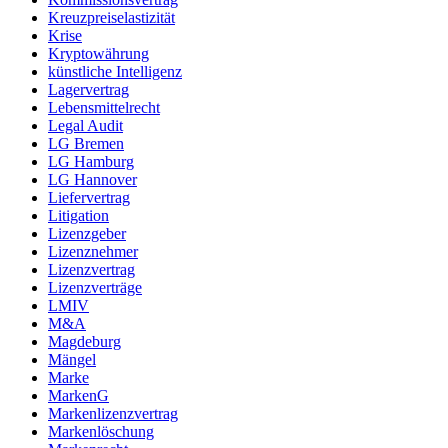
Kreuzpreiselastizität
Krise
Kryptowährung
künstliche Intelligenz
Lagervertrag
Lebensmittelrecht
Legal Audit
LG Bremen
LG Hamburg
LG Hannover
Liefervertrag
Litigation
Lizenzgeber
Lizenznehmer
Lizenzvertrag
Lizenzverträge
LMIV
M&A
Magdeburg
Mängel
Marke
MarkenG
Markenlizenzvertrag
Markenlöschung