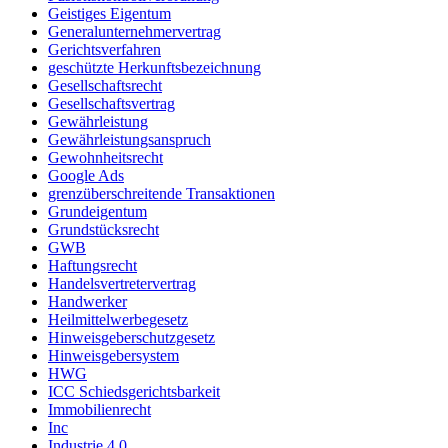
Geistiges Eigentum
Generalunternehmervertrag
Gerichtsverfahren
geschützte Herkunftsbezeichnung
Gesellschaftsrecht
Gesellschaftsvertrag
Gewährleistung
Gewährleistungsanspruch
Gewohnheitsrecht
Google Ads
grenzüberschreitende Transaktionen
Grundeigentum
Grundstücksrecht
GWB
Haftungsrecht
Handelsvertretervertrag
Handwerker
Heilmittelwerbegesetz
Hinweisgeberschutzgesetz
Hinweisgebersystem
HWG
ICC Schiedsgerichtsbarkeit
Immobilienrecht
Inc
Industrie 4.0