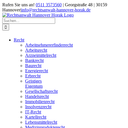
Zum
Rufen Sie uns an!
0511 3573560
| Georgstraße 48 | 30159
Inhalt
Hannover
|
info@rechtsanwalt-hannover-horak.de
springen
Suche
nach:
Recht
Arbeitnehmererfinderrecht
Arbeitsrecht
Arzneimittelrecht
Bankrecht
Baurecht
Energierecht
Erbrecht
Geistiges
Eigentum
Gesellschaftsrecht
Handelsrecht
Immobilienrecht
Insolvenzrecht
IT-Recht
Kartellrecht
Lebensmittelrecht
Medizinprodukterecht