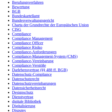
Berufungsverfahren
Bewertung
BGB
Bundeskartellamt
Bundesverwaltungsgericht
Charta der Grundrechte der Europäischen Union
CISG
Compliance
Compliance Management
Compliance Officer
Compliance Risiko
Compliance-Anforderungen
Compliance-Management-System (CMS)
Compliance-Vereinbarung
Compliance-Verstöße
Darlehensvertrag (§§ 488 ff. BGB)
Datenschutz-Compliance
Datenschutzrecht
Datenschutzvereinbarungen
Datensicherheitsrecht
Designschutz
Dienstvertrag
digitale Bibliothek
Digitalisierung
Disputes