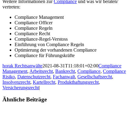
Weitere Informationen zur
Compliance
und was wir beraten/
vertreten:
Compliance Management
Compliance Officer
Compliance Regeln
Compliance Recht
Compliance-Regel-Verstoss
Einführung von Compliance Regeln
Optimierung der vorhandenen Compliance
Compliance für Führungskräfte
horak Rechtsanwälte
2021-08-31T11:18:01+02:00
Compliance
Management
,
Arbeitsrecht
,
Bankrecht
,
Compliance
,
Compliance
Risiko
,
Datenschutzrecht
,
Fachanwalt
,
Gesellschaftsrecht
,
Insolvenzrecht
,
Kartellrecht
,
Produkthaftungsrecht
,
Versicherungsrecht
|
Ähnliche Beiträge