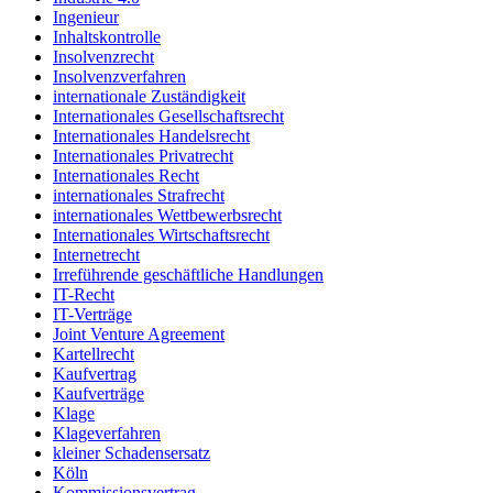
Ingenieur
Inhaltskontrolle
Insolvenzrecht
Insolvenzverfahren
internationale Zuständigkeit
Internationales Gesellschaftsrecht
Internationales Handelsrecht
Internationales Privatrecht
Internationales Recht
internationales Strafrecht
internationales Wettbewerbsrecht
Internationales Wirtschaftsrecht
Internetrecht
Irreführende geschäftliche Handlungen
IT-Recht
IT-Verträge
Joint Venture Agreement
Kartellrecht
Kaufvertrag
Kaufverträge
Klage
Klageverfahren
kleiner Schadensersatz
Köln
Kommissionsvertrag