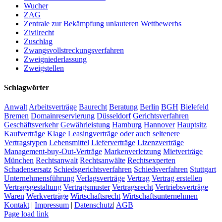
Wucher
ZAG
Zentrale zur Bekämpfung unlauteren Wettbewerbs
Zivilrecht
Zuschlag
Zwangsvollstreckungsverfahren
Zweigniederlassung
Zweigstellen
Schlagwörter
Anwalt
Arbeitsverträge
Baurecht
Beratung
Berlin
BGH
Bielefeld
Bremen
Domainreservierung
Düsseldorf
Gerichtsverfahren
Geschäftsverkehr
Gewährleistung
Hamburg
Hannover
Hauptsitz
Kaufverträge
Klage
Leasingverträge oder auch seltenere
Vertragstypen
Lebensmittel
Lieferverträge
Lizenzverträge
Management-buy-Out-Verträge
Markenverletzung
Mietverträge
München
Rechtsanwalt
Rechtsanwälte
Rechtsexperten
Schadensersatz
Schiedsgerichtsverfahren
Schiedsverfahren
Stuttgart
Unternehmensführung
Verlagsverträge
Vertrag
Vertrag erstellen
Vertragsgestaltung
Vertragsmuster
Vertragsrecht
Vertriebsverträge
Waren
Werkverträge
Wirtschaftsrecht
Wirtschaftsunternehmen
Kontakt
|
Impressum
|
Datenschutz
|
AGB
Page load link