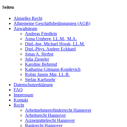
Seiten
Aktuelles Recht
Allgemeine Geschäftsbedingungen (AGB)
Anwaltsteam
Andreas Friedlein
Anna Umberg, LL.M., M.A.
Dipl.-Ing. Michael Horak, LL.M.
Dipl.-Phys. Andree Eckhard
Jonas A. Herbst
Julia Ziegeler
Karoline Behrend
Katharina Gitmann-Kopilevich
Robin Jannis Mai, LL.B.
Stefan Karfusehr
Datenschutzerklärung
FAQ
Impressum
Kontakt
Recht
Arbeitnehmererfinderrecht Hannover
Arbeitsrecht Hannover
Arzneimittelrecht Hannover
Bankrecht Hannover