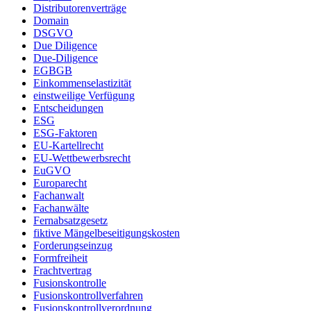
Distributorenverträge
Domain
DSGVO
Due Diligence
Due-Diligence
EGBGB
Einkommenselastizität
einstweilige Verfügung
Entscheidungen
ESG
ESG-Faktoren
EU-Kartellrecht
EU-Wettbewerbsrecht
EuGVO
Europarecht
Fachanwalt
Fachanwälte
Fernabsatzgesetz
fiktive Mängelbeseitigungskosten
Forderungseinzug
Formfreiheit
Frachtvertrag
Fusionskontrolle
Fusionskontrollverfahren
Fusionskontrollverordnung