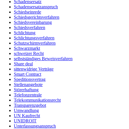
Schadensersatz
Schadensersatzanspruch
Schiedseinrede
Schiedsgerichtsverfahren
Schiedsvereinbarung
Schiedsverfahren
Schlichtung
Schlichtungsverfahren
Schutzschirmverfahren
Schwarzmarkt
schweizer Recht
selbstständiges Beweisverfahren
Share deal
sittenwidrige Verträge
Smart Contract
Speditionsvertrag
Stellenangebote
Störerhaftung
Telefonzentrale
Telekommunikationsrecht
Transparenzgebot
Umwandlung
UN Kaufrecht
UNIDROIT
Unterlassungsanspruch