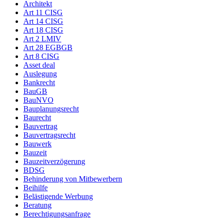
Architekt
Art 11 CISG
Art 14 CISG
Art 18 CISG
Art 2 LMIV
Art 28 EGBGB
Art 8 CISG
Asset deal
Auslegung
Bankrecht
BauGB
BauNVO
Bauplanungsrecht
Baurecht
Bauvertrag
Bauvertragsrecht
Bauwerk
Bauzeit
Bauzeitverzögerung
BDSG
Behinderung von Mitbewerbern
Beihilfe
Belästigende Werbung
Beratung
Berechtigungsanfrage