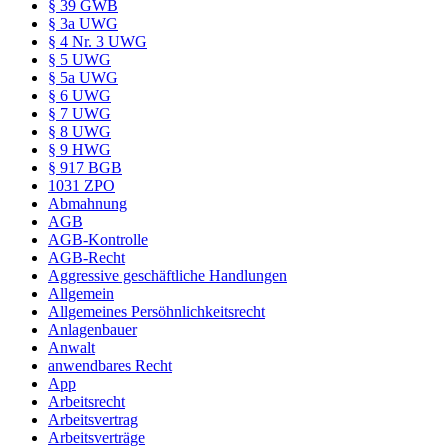
§ 39 GWB
§ 3a UWG
§ 4 Nr. 3 UWG
§ 5 UWG
§ 5a UWG
§ 6 UWG
§ 7 UWG
§ 8 UWG
§ 9 HWG
§ 917 BGB
1031 ZPO
Abmahnung
AGB
AGB-Kontrolle
AGB-Recht
Aggressive geschäftliche Handlungen
Allgemein
Allgemeines Persöhnlichkeitsrecht
Anlagenbauer
Anwalt
anwendbares Recht
App
Arbeitsrecht
Arbeitsvertrag
Arbeitsverträge