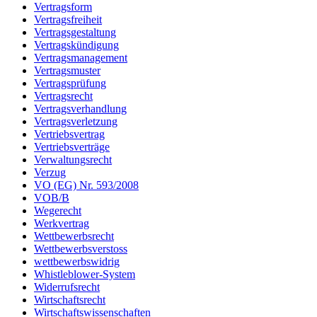
Vertragsform
Vertragsfreiheit
Vertragsgestaltung
Vertragskündigung
Vertragsmanagement
Vertragsmuster
Vertragsprüfung
Vertragsrecht
Vertragsverhandlung
Vertragsverletzung
Vertriebsvertrag
Vertriebsverträge
Verwaltungsrecht
Verzug
VO (EG) Nr. 593/2008
VOB/B
Wegerecht
Werkvertrag
Wettbewerbsrecht
Wettbewerbsverstoss
wettbewerbswidrig
Whistleblower-System
Widerrufsrecht
Wirtschaftsrecht
Wirtschaftswissenschaften