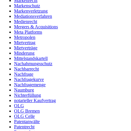
Markenrecht
Markenschutz
Markenverletzung
Mediationsverfahren
Medienrecht
Mergers & Acquisitions
Meta Platforms
Metropolen
Mietvertrag
Mietverträge
Minderung
Mittelstandskartell
Nachahmungsschutz
Nachbarrecht
Nachfrage
Nachfragekurve
Nachfragemenge
Naumburg
Nichterfüllung
notarieller Kaufvertrag
OLG
OLG Bremen
OLG Celle
Patentanwälte
Patentrecht