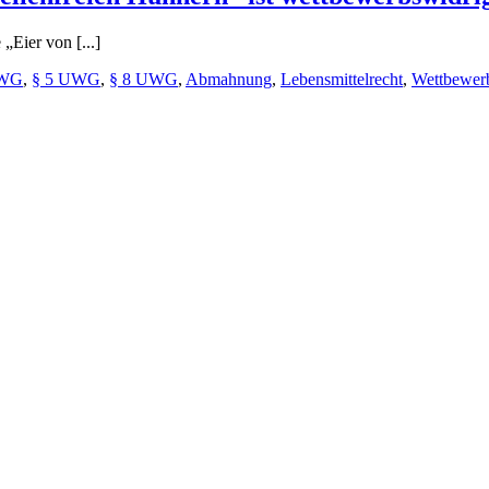
„Eier von [...]
UWG
,
§ 5 UWG
,
§ 8 UWG
,
Abmahnung
,
Lebensmittelrecht
,
Wettbewerb