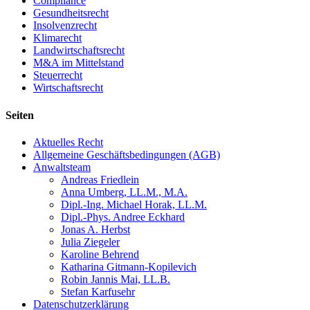
Compliance
Gesundheitsrecht
Insolvenzrecht
Klimarecht
Landwirtschaftsrecht
M&A im Mittelstand
Steuerrecht
Wirtschaftsrecht
Seiten
Aktuelles Recht
Allgemeine Geschäftsbedingungen (AGB)
Anwaltsteam
Andreas Friedlein
Anna Umberg, LL.M., M.A.
Dipl.-Ing. Michael Horak, LL.M.
Dipl.-Phys. Andree Eckhard
Jonas A. Herbst
Julia Ziegeler
Karoline Behrend
Katharina Gitmann-Kopilevich
Robin Jannis Mai, LL.B.
Stefan Karfusehr
Datenschutzerklärung