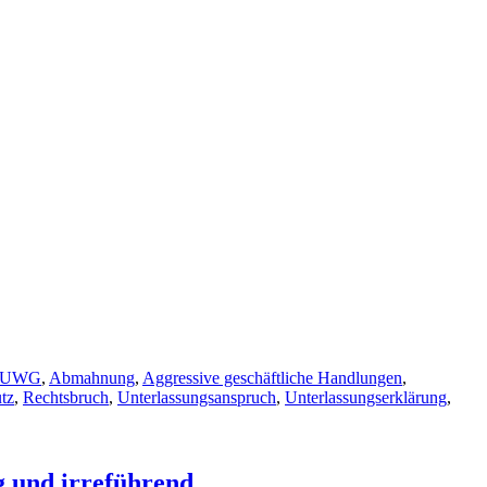
8 UWG
,
Abmahnung
,
Aggressive geschäftliche Handlungen
,
tz
,
Rechtsbruch
,
Unterlassungsanspruch
,
Unterlassungserklärung
,
g und irreführend