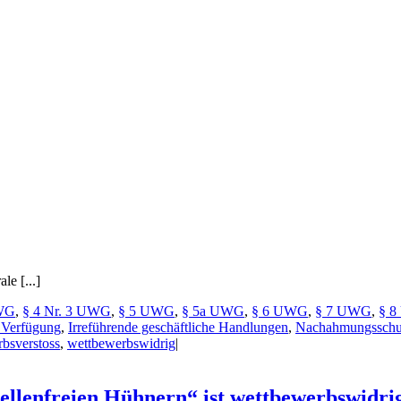
e [...]
WG
,
§ 4 Nr. 3 UWG
,
§ 5 UWG
,
§ 5a UWG
,
§ 6 UWG
,
§ 7 UWG
,
§ 
e Verfügung
,
Irreführende geschäftliche Handlungen
,
Nachahmungsschu
bsverstoss
,
wettbewerbswidrig
|
ellenfreien Hühnern“ ist wettbewerbswidri