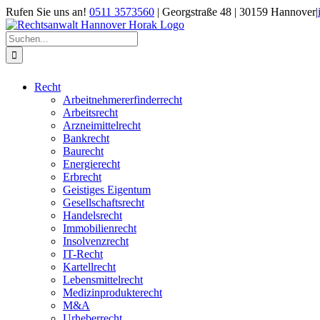
Zum
Rufen Sie uns an!
0511 3573560
| Georgstraße 48 | 30159 Hannover
|
Inhalt
springen
Suche
nach:
Recht
Arbeitnehmererfinderrecht
Arbeitsrecht
Arzneimittelrecht
Bankrecht
Baurecht
Energierecht
Erbrecht
Geistiges Eigentum
Gesellschaftsrecht
Handelsrecht
Immobilienrecht
Insolvenzrecht
IT-Recht
Kartellrecht
Lebensmittelrecht
Medizinprodukterecht
M&A
Urheberrecht