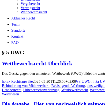
Vergaberecht
Vertragsrecht
Wettbewerbsrecht
Aktuelles Recht
Team
Standorte
Kontakt
FAQ
§ 5 UWG
Wettbewerbsrecht-Überblick
Das Gesetz gegen den unlauteren Wettbewerb (UWG) bildet die zentral
horak Rechtsanwälte
2025-05-20T11:26:56+02:00
§ 3 UWG
,
§ 3a U
Behinderung von Mitbewerbern
,
Belästigende Werbung
,
einstweilig
Urheberrecht
,
Urheberrechtsverletzung
,
Wettbewerbsrecht
,
Wettbewer
Weiterlesen
Die Angabe „Eier von nachweislich salmon