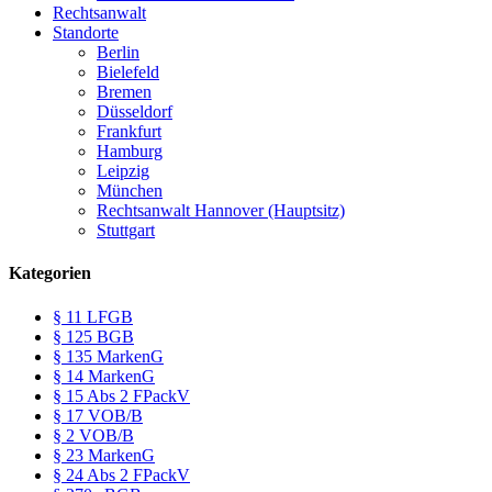
Rechtsanwalt
Standorte
Berlin
Bielefeld
Bremen
Düsseldorf
Frankfurt
Hamburg
Leipzig
München
Rechtsanwalt Hannover (Hauptsitz)
Stuttgart
Kategorien
§ 11 LFGB
§ 125 BGB
§ 135 MarkenG
§ 14 MarkenG
§ 15 Abs 2 FPackV
§ 17 VOB/B
§ 2 VOB/B
§ 23 MarkenG
§ 24 Abs 2 FPackV