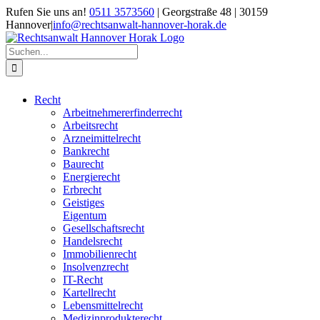
Zum
Rufen Sie uns an!
0511 3573560
| Georgstraße 48 | 30159
Inhalt
Hannover
|
info@rechtsanwalt-hannover-horak.de
springen
Suche
nach:
Recht
Arbeitnehmererfinderrecht
Arbeitsrecht
Arzneimittelrecht
Bankrecht
Baurecht
Energierecht
Erbrecht
Geistiges
Eigentum
Gesellschaftsrecht
Handelsrecht
Immobilienrecht
Insolvenzrecht
IT-Recht
Kartellrecht
Lebensmittelrecht
Medizinprodukterecht