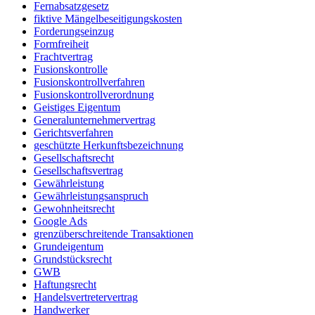
Fernabsatzgesetz
fiktive Mängelbeseitigungskosten
Forderungseinzug
Formfreiheit
Frachtvertrag
Fusionskontrolle
Fusionskontrollverfahren
Fusionskontrollverordnung
Geistiges Eigentum
Generalunternehmervertrag
Gerichtsverfahren
geschützte Herkunftsbezeichnung
Gesellschaftsrecht
Gesellschaftsvertrag
Gewährleistung
Gewährleistungsanspruch
Gewohnheitsrecht
Google Ads
grenzüberschreitende Transaktionen
Grundeigentum
Grundstücksrecht
GWB
Haftungsrecht
Handelsvertretervertrag
Handwerker