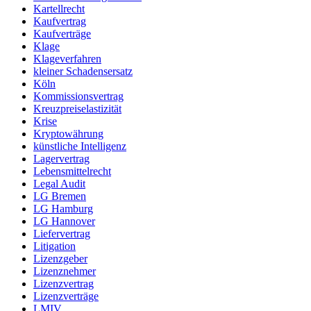
Kartellrecht
Kaufvertrag
Kaufverträge
Klage
Klageverfahren
kleiner Schadensersatz
Köln
Kommissionsvertrag
Kreuzpreiselastizität
Krise
Kryptowährung
künstliche Intelligenz
Lagervertrag
Lebensmittelrecht
Legal Audit
LG Bremen
LG Hamburg
LG Hannover
Liefervertrag
Litigation
Lizenzgeber
Lizenznehmer
Lizenzvertrag
Lizenzverträge
LMIV