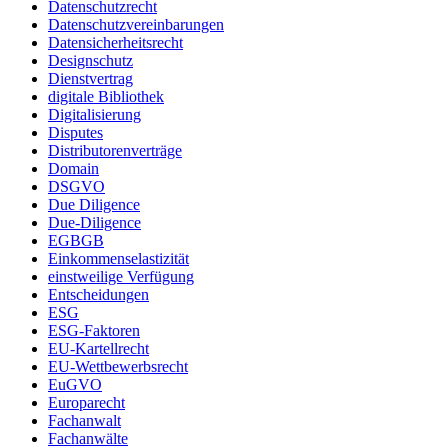
Datenschutzrecht
Datenschutzvereinbarungen
Datensicherheitsrecht
Designschutz
Dienstvertrag
digitale Bibliothek
Digitalisierung
Disputes
Distributorenverträge
Domain
DSGVO
Due Diligence
Due-Diligence
EGBGB
Einkommenselastizität
einstweilige Verfügung
Entscheidungen
ESG
ESG-Faktoren
EU-Kartellrecht
EU-Wettbewerbsrecht
EuGVO
Europarecht
Fachanwalt
Fachanwälte