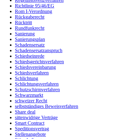
Regelinsolvenzverfahren
Richtlinie 95/46/EG
Rom I-Verordnung
Rückgaberecht
Rücktritt
Rundfunkrecht
Sanierung
Sanierungsplan
Schadensersatz
Schadensersatzanspruch
Schiedseinrede
Schiedsgerichtsverfahren
Schiedsvereinbarung
Schiedsverfahren
Schlichtung
Schlichtungsverfahren
Schutzschirmverfahren
Schwarzmarkt
schweizer Recht
selbstständiges Beweisverfahren
Share deal
sittenwidrige Verträge
Smart Contract
Speditionsvertrag
Stellenangebote