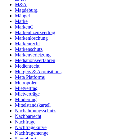
M&A
Magdeburg
Mängel
Marke
MarkenG
Markenlizenzvertrag
Markenlöschung
Markenrecht
Markenschutz
Markenverletzung
Mediationsverfahren
Medienrecht
Mergers & Acquisitions
Meta Platforms
Metropolen
Mietvertrag
Mietverträge
Minderung
Mittelstandskartell
Nachahmungsschutz
Nachbarrecht
Nachfrage
Nachfragekurve
Nachfragemenge
Naumburg