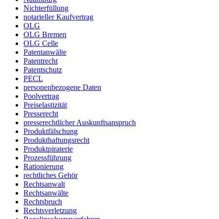
Nichterfüllung
notarieller Kaufvertrag
OLG
OLG Bremen
OLG Celle
Patentanwälte
Patentrecht
Patentschutz
PECL
personenbezogene Daten
Poolvertrag
Preiselastizität
Presserecht
presserechtlicher Auskunftsanspruch
Produktfälschung
Produkthaftungsrecht
Produktpiraterie
Prozessführung
Rationierung
rechtliches Gehör
Rechtsanwalt
Rechtsanwälte
Rechtsbruch
Rechtsverletzung