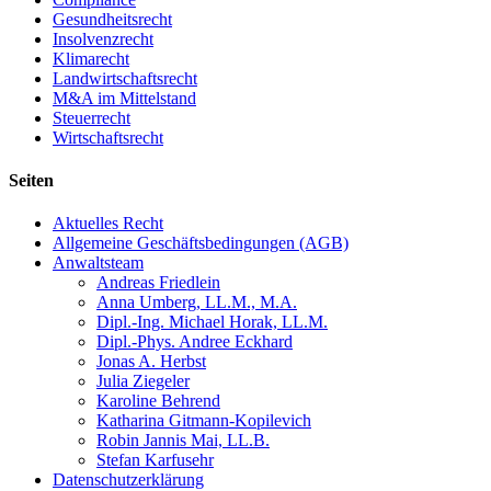
Gesundheitsrecht
Insolvenzrecht
Klimarecht
Landwirtschaftsrecht
M&A im Mittelstand
Steuerrecht
Wirtschaftsrecht
Seiten
Aktuelles Recht
Allgemeine Geschäftsbedingungen (AGB)
Anwaltsteam
Andreas Friedlein
Anna Umberg, LL.M., M.A.
Dipl.-Ing. Michael Horak, LL.M.
Dipl.-Phys. Andree Eckhard
Jonas A. Herbst
Julia Ziegeler
Karoline Behrend
Katharina Gitmann-Kopilevich
Robin Jannis Mai, LL.B.
Stefan Karfusehr
Datenschutzerklärung