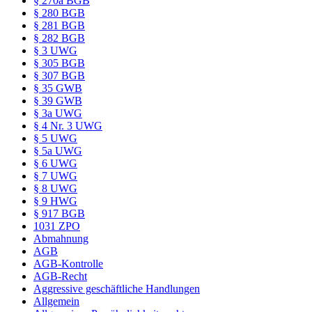
§ 270a BGB
§ 280 BGB
§ 281 BGB
§ 282 BGB
§ 3 UWG
§ 305 BGB
§ 307 BGB
§ 35 GWB
§ 39 GWB
§ 3a UWG
§ 4 Nr. 3 UWG
§ 5 UWG
§ 5a UWG
§ 6 UWG
§ 7 UWG
§ 8 UWG
§ 9 HWG
§ 917 BGB
1031 ZPO
Abmahnung
AGB
AGB-Kontrolle
AGB-Recht
Aggressive geschäftliche Handlungen
Allgemein