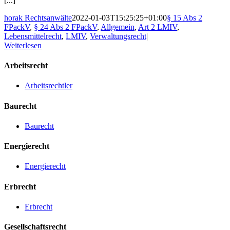
[...]
horak Rechtsanwälte
2022-01-03T15:25:25+01:00
§ 15 Abs 2
FPackV
,
§ 24 Abs 2 FPackV
,
Allgemein
,
Art 2 LMIV
,
Lebensmittelrecht
,
LMIV
,
Verwaltungsrecht
|
Weiterlesen
Arbeitsrecht
Arbeitsrechtler
Baurecht
Baurecht
Energierecht
Energierecht
Erbrecht
Erbrecht
Gesellschaftsrecht