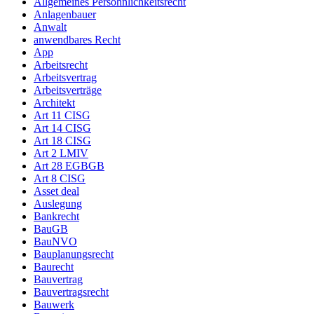
Allgemeines Persöhnlichkeitsrecht
Anlagenbauer
Anwalt
anwendbares Recht
App
Arbeitsrecht
Arbeitsvertrag
Arbeitsverträge
Architekt
Art 11 CISG
Art 14 CISG
Art 18 CISG
Art 2 LMIV
Art 28 EGBGB
Art 8 CISG
Asset deal
Auslegung
Bankrecht
BauGB
BauNVO
Bauplanungsrecht
Baurecht
Bauvertrag
Bauvertragsrecht
Bauwerk