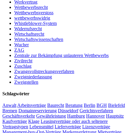
Werkvertrag
Wettbewerbsrecht
Wettbewerbsverstoss
wettbewerbswidrig
Whistleblower-System
Widerrufsrecht
Wirtschaftsrecht
Wirtschaftswissenschaften
Wucher
ZAG
Zentrale zur Bekämpfung unlauteren Wettbewerbs
Zivilrecht
Zuschlag
Zwangsvollstreckungsverfahren
Zweigniederlassung
Zweigstellen
Schlagwörter
Anwalt
Arbeitsverträge
Baurecht
Beratung
Berlin
BGH
Bielefeld
Bremen
Domainreservierung
Düsseldorf
Gerichtsverfahren
Geschäftsverkehr
Gewährleistung
Hamburg
Hannover
Hauptsitz
Kaufverträge
Klage
Leasingverträge oder auch seltenere
Vertragstypen
Lebensmittel
Lieferverträge
Lizenzverträge
Management-buy-Out-Verträge
Markenverletzung
Mietverträge