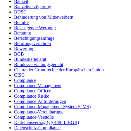
Bauzeit
Bauzeitverzögerung
BDSG
Behinderung von Mitbewerbern
Beihilfe
Belästigende Werbung
Beratung
Berechtigungsanfrage
Berufungsverfahren
Bewertung
BGB
Bundeskartellamt
Bundesverwaltungsgericht
Charta der Grundrechte der Europäischen Union
CISG
Compliance
Compliance Management
Compliance Officer
Compliance Risiko
Compliance-Anforderungen
Compliance-Management-System (CMS)
Compliance-Vereinbarung
Compliance-Verstöße
Darlehensvertrag (§§ 488 ff. BGB)
Datenschutz-Compliance