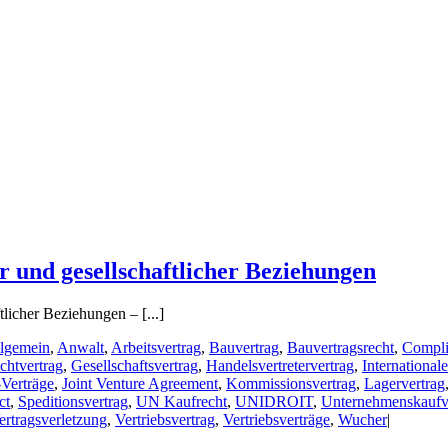
r und gesellschaftlicher Beziehungen
tlicher Beziehungen – [...]
lgemein
,
Anwalt
,
Arbeitsvertrag
,
Bauvertrag
,
Bauvertragsrecht
,
Compli
chtvertrag
,
Gesellschaftsvertrag
,
Handelsvertretervertrag
,
International
-Verträge
,
Joint Venture Agreement
,
Kommissionsvertrag
,
Lagervertrag
ct
,
Speditionsvertrag
,
UN Kaufrecht
,
UNIDROIT
,
Unternehmenskaufv
ertragsverletzung
,
Vertriebsvertrag
,
Vertriebsverträge
,
Wucher
|