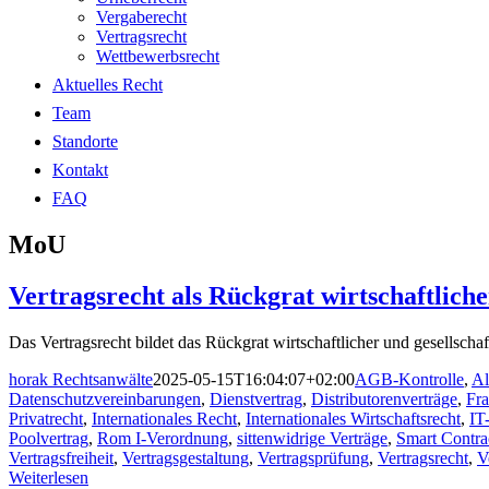
Vergaberecht
Vertragsrecht
Wettbewerbsrecht
Aktuelles Recht
Team
Standorte
Kontakt
FAQ
MoU
Vertragsrecht als Rückgrat wirtschaftliche
Das Vertragsrecht bildet das Rückgrat wirtschaftlicher und gesellschaf
horak Rechtsanwälte
2025-05-15T16:04:07+02:00
AGB-Kontrolle
,
Al
Datenschutzvereinbarungen
,
Dienstvertrag
,
Distributorenverträge
,
Fra
Privatrecht
,
Internationales Recht
,
Internationales Wirtschaftsrecht
,
IT
Poolvertrag
,
Rom I-Verordnung
,
sittenwidrige Verträge
,
Smart Contra
Vertragsfreiheit
,
Vertragsgestaltung
,
Vertragsprüfung
,
Vertragsrecht
,
V
Weiterlesen