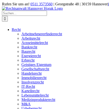
Zum
Rufen Sie uns an!
0511 3573560
| Georgstraße 48 | 30159 Hannover
|
Inhalt
springen
Suche
nach:
Recht
Arbeitnehmererfinderrecht
Arbeitsrecht
Arzneimittelrecht
Bankrecht
Baurecht
Energierecht
Erbrecht
Geistiges Eigentum
Gesellschaftsrecht
Handelsrecht
Immobilienrecht
Insolvenzrecht
IT-Recht
Kartellrecht
Lebensmittelrecht
Medizinprodukterecht
M&A
Urheberrecht