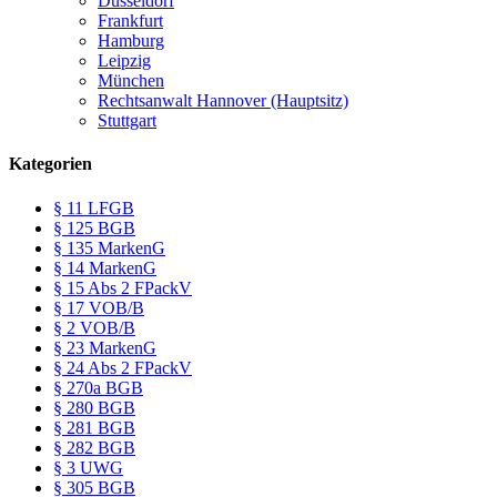
Düsseldorf
Frankfurt
Hamburg
Leipzig
München
Rechtsanwalt Hannover (Hauptsitz)
Stuttgart
Kategorien
§ 11 LFGB
§ 125 BGB
§ 135 MarkenG
§ 14 MarkenG
§ 15 Abs 2 FPackV
§ 17 VOB/B
§ 2 VOB/B
§ 23 MarkenG
§ 24 Abs 2 FPackV
§ 270a BGB
§ 280 BGB
§ 281 BGB
§ 282 BGB
§ 3 UWG
§ 305 BGB