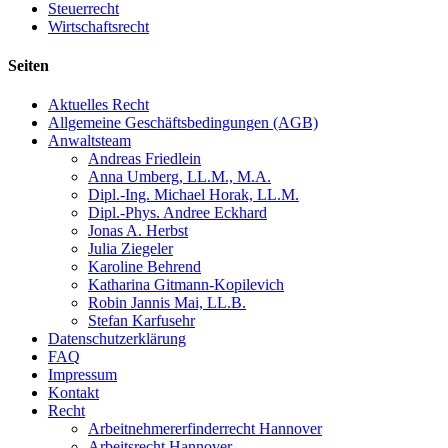
Steuerrecht
Wirtschaftsrecht
Seiten
Aktuelles Recht
Allgemeine Geschäftsbedingungen (AGB)
Anwaltsteam
Andreas Friedlein
Anna Umberg, LL.M., M.A.
Dipl.-Ing. Michael Horak, LL.M.
Dipl.-Phys. Andree Eckhard
Jonas A. Herbst
Julia Ziegeler
Karoline Behrend
Katharina Gitmann-Kopilevich
Robin Jannis Mai, LL.B.
Stefan Karfusehr
Datenschutzerklärung
FAQ
Impressum
Kontakt
Recht
Arbeitnehmererfinderrecht Hannover
Arbeitsrecht Hannover