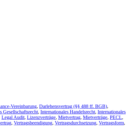
ance-Vereinbarung
,
Darlehensvertrag (§§ 488 ff. BGB)
,
es Gesellschaftsrecht
,
Internationales Handelsrecht
,
Internationales
,
Legal Audit
,
Lizenzverträge
,
Mietvertrag
,
Mietverträge
,
PECL
,
ertrag
,
Vertragsbeendigung
,
Vertragsdurchsetzung
,
Vertragsform
,