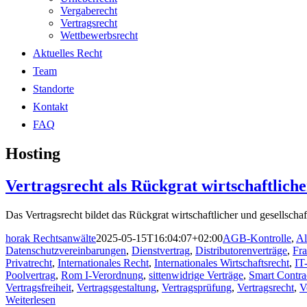
Vergaberecht
Vertragsrecht
Wettbewerbsrecht
Aktuelles Recht
Team
Standorte
Kontakt
FAQ
Hosting
Vertragsrecht als Rückgrat wirtschaftliche
Das Vertragsrecht bildet das Rückgrat wirtschaftlicher und gesellschaf
horak Rechtsanwälte
2025-05-15T16:04:07+02:00
AGB-Kontrolle
,
Al
Datenschutzvereinbarungen
,
Dienstvertrag
,
Distributorenverträge
,
Fra
Privatrecht
,
Internationales Recht
,
Internationales Wirtschaftsrecht
,
IT
Poolvertrag
,
Rom I-Verordnung
,
sittenwidrige Verträge
,
Smart Contra
Vertragsfreiheit
,
Vertragsgestaltung
,
Vertragsprüfung
,
Vertragsrecht
,
V
Weiterlesen