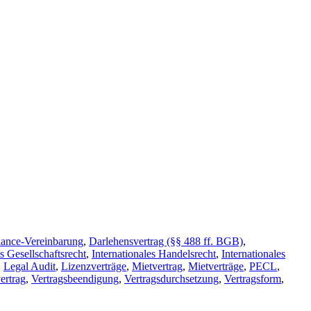
ance-Vereinbarung
,
Darlehensvertrag (§§ 488 ff. BGB)
,
es Gesellschaftsrecht
,
Internationales Handelsrecht
,
Internationales
,
Legal Audit
,
Lizenzverträge
,
Mietvertrag
,
Mietverträge
,
PECL
,
ertrag
,
Vertragsbeendigung
,
Vertragsdurchsetzung
,
Vertragsform
,