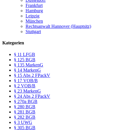
Düsseldorf
Frankfurt
Hamburg
Leipzig
München
Rechtsanwalt Hannover (Hauptsitz)
Stuttgart
Kategorien
§ 11 LFGB
§ 125 BGB
§ 135 MarkenG
§ 14 MarkenG
§ 15 Abs 2 FPackV
§ 17 VOB/B
§ 2 VOB/B
§ 23 MarkenG
§ 24 Abs 2 FPackV
§ 270a BGB
§ 280 BGB
§ 281 BGB
§ 282 BGB
§ 3 UWG
§ 305 BGB