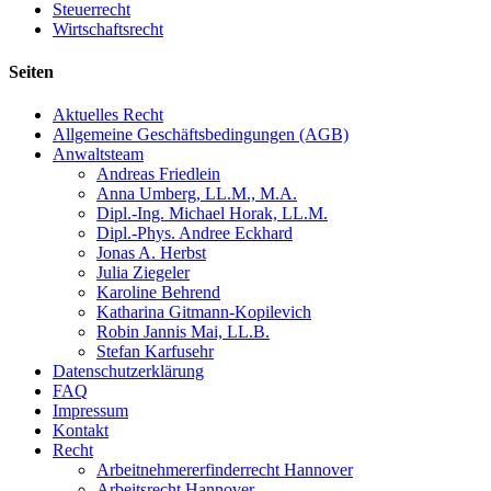
Steuerrecht
Wirtschaftsrecht
Seiten
Aktuelles Recht
Allgemeine Geschäftsbedingungen (AGB)
Anwaltsteam
Andreas Friedlein
Anna Umberg, LL.M., M.A.
Dipl.-Ing. Michael Horak, LL.M.
Dipl.-Phys. Andree Eckhard
Jonas A. Herbst
Julia Ziegeler
Karoline Behrend
Katharina Gitmann-Kopilevich
Robin Jannis Mai, LL.B.
Stefan Karfusehr
Datenschutzerklärung
FAQ
Impressum
Kontakt
Recht
Arbeitnehmererfinderrecht Hannover
Arbeitsrecht Hannover