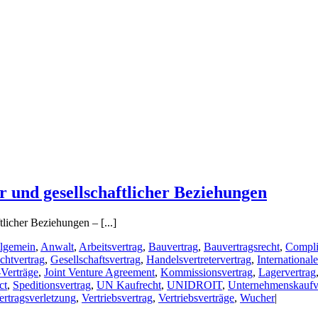
r und gesellschaftlicher Beziehungen
tlicher Beziehungen – [...]
lgemein
,
Anwalt
,
Arbeitsvertrag
,
Bauvertrag
,
Bauvertragsrecht
,
Compli
chtvertrag
,
Gesellschaftsvertrag
,
Handelsvertretervertrag
,
International
-Verträge
,
Joint Venture Agreement
,
Kommissionsvertrag
,
Lagervertrag
ct
,
Speditionsvertrag
,
UN Kaufrecht
,
UNIDROIT
,
Unternehmenskaufv
ertragsverletzung
,
Vertriebsvertrag
,
Vertriebsverträge
,
Wucher
|