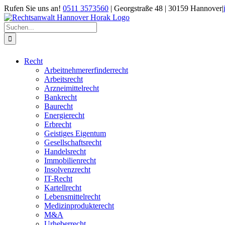
Zum
Rufen Sie uns an!
0511 3573560
| Georgstraße 48 | 30159 Hannover
|
Inhalt
springen
Suche
nach:
Recht
Arbeitnehmererfinderrecht
Arbeitsrecht
Arzneimittelrecht
Bankrecht
Baurecht
Energierecht
Erbrecht
Geistiges Eigentum
Gesellschaftsrecht
Handelsrecht
Immobilienrecht
Insolvenzrecht
IT-Recht
Kartellrecht
Lebensmittelrecht
Medizinprodukterecht
M&A
Urheberrecht