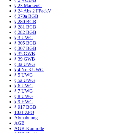
§ 2 VOB/B
§ 23 MarkenG
§ 24 Abs 2 FPackV
§ 270a BGB
§ 280 BGB
§ 281 BGB
§ 282 BGB
§ 3 UWG
§ 305 BGB
§ 307 BGB
§ 35 GWB
§ 39 GWB
§ 3a UWG
§ 4 Nr. 3 UWG
§ 5 UWG
§ 5a UWG
§ 6 UWG
§ 7 UWG
§ 8 UWG
§ 9 HWG
§ 917 BGB
1031 ZPO
Abmahnung
AGB
AGB-Kontrolle