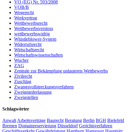
VO (EG) Nr. 593/2008
VOB/B
Wegerecht
Werkvertrag
Wettbewerbsrecht
Wettbewerbsverstoss
wettbewerbswidrig
Whistleblower-System
Widerrufsrecht
Wirtschaftsrecht
Wirtschaftswissenschaften
Wucher
ZAG
Zentrale zur Bekämpfung unlauteren Wettbewerbs
Zivilrecht
Zuschlag
Zwangsvollstreckungsverfahren
Zweigniederlassung
Zweigstellen
Schlagwörter
Anwalt
Arbeitsverträge
Baurecht
Beratung
Berlin
BGH
Bielefeld
Bremen
Domainreservierung
Düsseldorf
Gerichtsverfahren
Geschäftsverkehr
Gewährleistung
Hamburg
Hannover
Hauptsitz