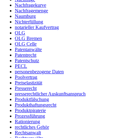
Nachfragekurve
Nachfragemenge
Naumburg
Nichterfüllung
notarieller Kaufvertrag
OLG
OLG Bremen
OLG Celle
Patentanwälte
Patentrecht
Patentschutz
PECL
personenbezogene Daten
Poolvertrag
Preiselastizität
Presserecht
presserechtlicher Auskunftsanspruch
Produktfälschung
Produkthaftungsrecht
Produktpiraterie
Prozessführung
Rationierung
rechtliches Gehör
Rechtsanwalt