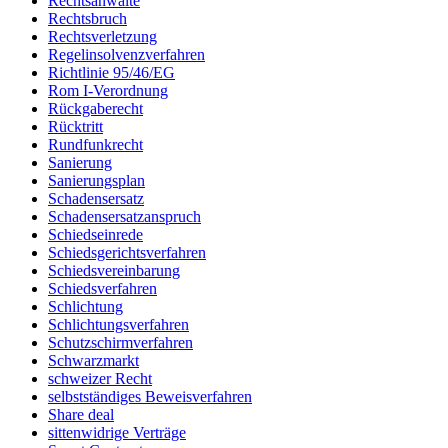
Rechtsanwälte
Rechtsbruch
Rechtsverletzung
Regelinsolvenzverfahren
Richtlinie 95/46/EG
Rom I-Verordnung
Rückgaberecht
Rücktritt
Rundfunkrecht
Sanierung
Sanierungsplan
Schadensersatz
Schadensersatzanspruch
Schiedseinrede
Schiedsgerichtsverfahren
Schiedsvereinbarung
Schiedsverfahren
Schlichtung
Schlichtungsverfahren
Schutzschirmverfahren
Schwarzmarkt
schweizer Recht
selbstständiges Beweisverfahren
Share deal
sittenwidrige Verträge