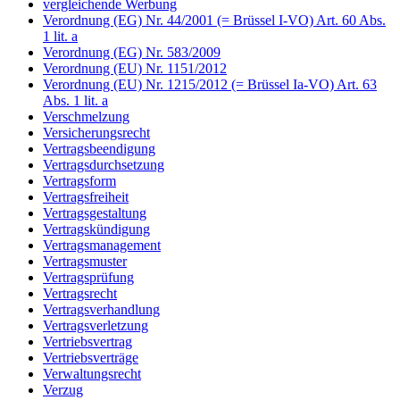
vergleichende Werbung
Verordnung (EG) Nr. 44/2001 (= Brüssel I-VO) Art. 60 Abs.
1 lit. a
Verordnung (EG) Nr. 583/2009
Verordnung (EU) Nr. 1151/2012
Verordnung (EU) Nr. 1215/2012 (= Brüssel Ia-VO) Art. 63
Abs. 1 lit. a
Verschmelzung
Versicherungsrecht
Vertragsbeendigung
Vertragsdurchsetzung
Vertragsform
Vertragsfreiheit
Vertragsgestaltung
Vertragskündigung
Vertragsmanagement
Vertragsmuster
Vertragsprüfung
Vertragsrecht
Vertragsverhandlung
Vertragsverletzung
Vertriebsvertrag
Vertriebsverträge
Verwaltungsrecht
Verzug