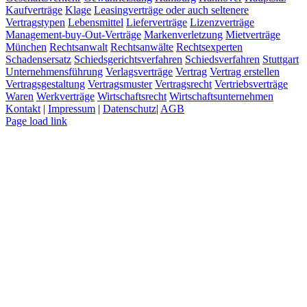
Kaufverträge
Klage
Leasingverträge oder auch seltenere
Vertragstypen
Lebensmittel
Lieferverträge
Lizenzverträge
Management-buy-Out-Verträge
Markenverletzung
Mietverträge
München
Rechtsanwalt
Rechtsanwälte
Rechtsexperten
Schadensersatz
Schiedsgerichtsverfahren
Schiedsverfahren
Stuttgart
Unternehmensführung
Verlagsverträge
Vertrag
Vertrag erstellen
Vertragsgestaltung
Vertragsmuster
Vertragsrecht
Vertriebsverträge
Waren
Werkverträge
Wirtschaftsrecht
Wirtschaftsunternehmen
Kontakt
|
Impressum
|
Datenschutz
|
AGB
Page load link
Nach
oben