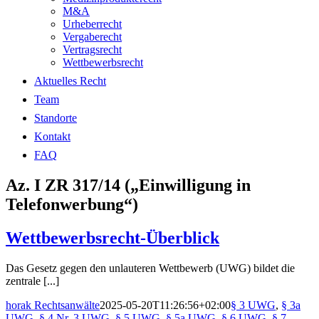
M&A
Urheberrecht
Vergaberecht
Vertragsrecht
Wettbewerbsrecht
Aktuelles Recht
Team
Standorte
Kontakt
FAQ
Az. I ZR 317/14 („Einwilligung in
Telefonwerbung“)
Wettbewerbsrecht-Überblick
Das Gesetz gegen den unlauteren Wettbewerb (UWG) bildet die
zentrale [...]
horak Rechtsanwälte
2025-05-20T11:26:56+02:00
§ 3 UWG
,
§ 3a
UWG
,
§ 4 Nr. 3 UWG
,
§ 5 UWG
,
§ 5a UWG
,
§ 6 UWG
,
§ 7