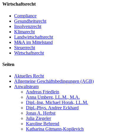
Wirtschaftsrecht
Compliance
Gesundheitsrecht
Insolvenzrecht
Klimarecht
Landwirtschaftsrecht
M&A im Mittelstand
Steuerrecht
Wirtschaftsrecht
Seiten
Aktuelles Recht
Allgemeine Geschäftsbedingungen (AGB)
Anwaltsteam
Andreas Friedlein
Anna Umberg, LL.M., M.A.
Dipl.-Ing. Michael Horak, LL.M.
Dipl.-Phys. Andree Eckhard
Jonas A. Herbst
Julia Ziegeler
Karoline Behrend
Katharina Gitmann-Kopilevich