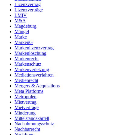
Lizenzvertrag
Lizenzverträge
LMIV
M&A
Magdeburg
Mängel
Marke
MarkenG
Markenlizenzvertrag
Markenlöschung
Markenrecht
Markenschutz
Markenverletzung
Mediationsverfahren
Medienrecht
Mergers & Acquisitions
Meta Platforms
Metropolen
Mietvertrag
Mietverträge
Minderung
Mittelstandskartell
Nachahmungsschutz
Nachbarrecht
Nachfrage