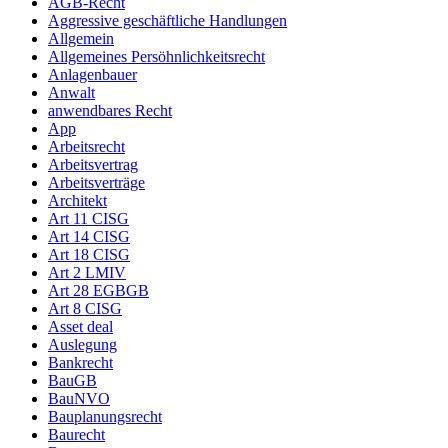
AGB-Recht
Aggressive geschäftliche Handlungen
Allgemein
Allgemeines Persöhnlichkeitsrecht
Anlagenbauer
Anwalt
anwendbares Recht
App
Arbeitsrecht
Arbeitsvertrag
Arbeitsverträge
Architekt
Art 11 CISG
Art 14 CISG
Art 18 CISG
Art 2 LMIV
Art 28 EGBGB
Art 8 CISG
Asset deal
Auslegung
Bankrecht
BauGB
BauNVO
Bauplanungsrecht
Baurecht