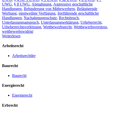
UWG
,
§ 8 UWG
,
Abmahnung
,
Aggressive geschäftliche
Handlungen
,
Behinderung von Mitbewerbern
,
Belästigende
Werbung
,
einstweilige Verfügung
,
Irreführende geschäftliche
Handlungen
,
Nachahmungsschutz
,
Rechtsbruch
,
Unterlassungsanspruch
,
Unterlassungserklärung
,
Urheberrecht
,
Urheberrechtsverletzung
,
Wettbewerbsrecht
,
Wettbewerbsverstoss
,
wettbewerbswidrig
|
Weiterlesen
Arbeitsrecht
Arbeitsrechtler
Baurecht
Baurecht
Energierecht
Energierecht
Erbrecht