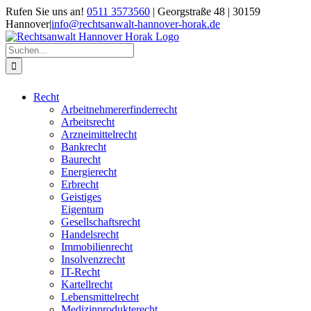
Zum
Rufen Sie uns an!
0511 3573560
| Georgstraße 48 | 30159
Inhalt
Hannover
|
info@rechtsanwalt-hannover-horak.de
springen
Suche
nach:
Recht
Arbeitnehmererfinderrecht
Arbeitsrecht
Arzneimittelrecht
Bankrecht
Baurecht
Energierecht
Erbrecht
Geistiges
Eigentum
Gesellschaftsrecht
Handelsrecht
Immobilienrecht
Insolvenzrecht
IT-Recht
Kartellrecht
Lebensmittelrecht
Medizinprodukterecht