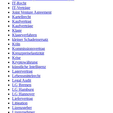
IT-Recht
IT-Verträge
Joint Venture Agreement
Kartellrecht
Kaufvertrag
Kaufverträge
Klage
Klageverfahren
kleiner Schadensersatz
Köln
Kommissionsvertrag
Kreuzpreiselastizität
Krise
Kryptowährung
künstliche Intelligenz
Lagervertrag
Lebensmittelrecht
Legal Audit
LG Bremen
LG Hamburg
LG Hannover
Liefervertrag
Litigation
Lizenzgeber
Lizenznehmer