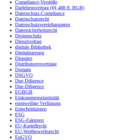
Compliance-Verstöße
Darlehensvertrag (§§ 488 ff. BGB)
Datenschutz-Compliance
Datenschutzrecht
Datenschutzvereinbarungen
Datensicherheitsrecht
Designschutz
Dienstvertrag
digitale Bibliothek
Digitalisierung
Disputes
Distributorenverträge
Domain
DSGVO
Due Diligence
Due-Diligence
EGBGB
Einkommenselastizität
einstweilige Verfügung
Entscheidungen
ESG
ESG-Faktoren
EU-Kartellrecht
EU-Wettbewerbsrecht
EuGVO