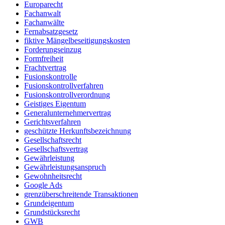
Europarecht
Fachanwalt
Fachanwälte
Fernabsatzgesetz
fiktive Mängelbeseitigungskosten
Forderungseinzug
Formfreiheit
Frachtvertrag
Fusionskontrolle
Fusionskontrollverfahren
Fusionskontrollverordnung
Geistiges Eigentum
Generalunternehmervertrag
Gerichtsverfahren
geschützte Herkunftsbezeichnung
Gesellschaftsrecht
Gesellschaftsvertrag
Gewährleistung
Gewährleistungsanspruch
Gewohnheitsrecht
Google Ads
grenzüberschreitende Transaktionen
Grundeigentum
Grundstücksrecht
GWB