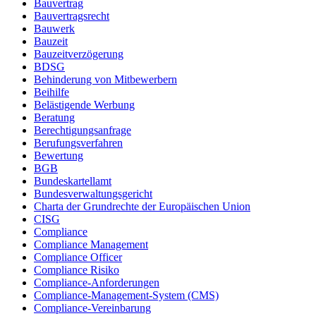
Bauvertrag
Bauvertragsrecht
Bauwerk
Bauzeit
Bauzeitverzögerung
BDSG
Behinderung von Mitbewerbern
Beihilfe
Belästigende Werbung
Beratung
Berechtigungsanfrage
Berufungsverfahren
Bewertung
BGB
Bundeskartellamt
Bundesverwaltungsgericht
Charta der Grundrechte der Europäischen Union
CISG
Compliance
Compliance Management
Compliance Officer
Compliance Risiko
Compliance-Anforderungen
Compliance-Management-System (CMS)
Compliance-Vereinbarung