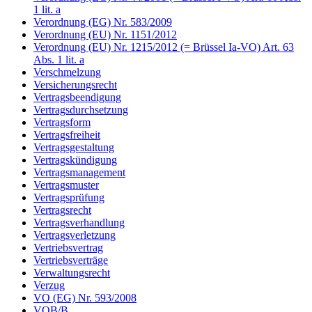
1 lit. a
Verordnung (EG) Nr. 583/2009
Verordnung (EU) Nr. 1151/2012
Verordnung (EU) Nr. 1215/2012 (= Brüssel Ia-VO) Art. 63
Abs. 1 lit. a
Verschmelzung
Versicherungsrecht
Vertragsbeendigung
Vertragsdurchsetzung
Vertragsform
Vertragsfreiheit
Vertragsgestaltung
Vertragskündigung
Vertragsmanagement
Vertragsmuster
Vertragsprüfung
Vertragsrecht
Vertragsverhandlung
Vertragsverletzung
Vertriebsvertrag
Vertriebsverträge
Verwaltungsrecht
Verzug
VO (EG) Nr. 593/2008
VOB/B