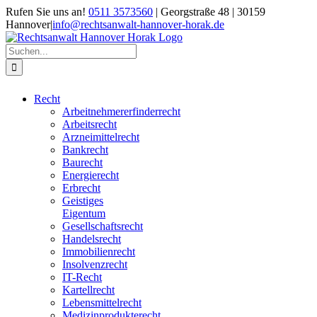
Zum
Rufen Sie uns an!
0511 3573560
| Georgstraße 48 | 30159
Inhalt
Hannover
|
info@rechtsanwalt-hannover-horak.de
springen
Suche
nach:
Recht
Arbeitnehmererfinderrecht
Arbeitsrecht
Arzneimittelrecht
Bankrecht
Baurecht
Energierecht
Erbrecht
Geistiges
Eigentum
Gesellschaftsrecht
Handelsrecht
Immobilienrecht
Insolvenzrecht
IT-Recht
Kartellrecht
Lebensmittelrecht
Medizinprodukterecht