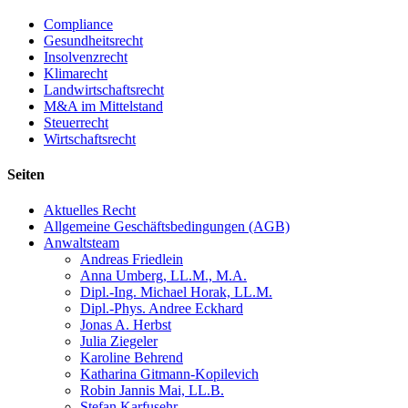
Compliance
Gesundheitsrecht
Insolvenzrecht
Klimarecht
Landwirtschaftsrecht
M&A im Mittelstand
Steuerrecht
Wirtschaftsrecht
Seiten
Aktuelles Recht
Allgemeine Geschäftsbedingungen (AGB)
Anwaltsteam
Andreas Friedlein
Anna Umberg, LL.M., M.A.
Dipl.-Ing. Michael Horak, LL.M.
Dipl.-Phys. Andree Eckhard
Jonas A. Herbst
Julia Ziegeler
Karoline Behrend
Katharina Gitmann-Kopilevich
Robin Jannis Mai, LL.B.
Stefan Karfusehr