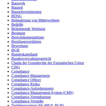
Bauwerk
Bauzeit
Bauzeitverzögerung
BDSG
Behinderung von Mitbewerbern
Beihilfe
Belästigende Werbung
Beratung
Berechtigungsanfrage
Berufungsverfahren
Bewertung
BGB
Bundeskartellamt
Bundesverwaltungsgericht
Charta der Grundrechte der Europäischen Union
CISG
Compliance
Compliance Management
Compliance Officer
Compliance Risiko
Compliance-Anforderungen
Compliance-Management-System (CMS)
Compliance-Vereinbarung
Compliance-Verstöße
Darlehensvertrag (§§ 488 ff. BGB)