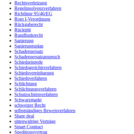
Rechtsverletzung
Regelinsolvenzverfahren
Richtlinie 95/46/EG
Rom I-Verordnung
Rückgaberecht
Rücktritt
Rundfunkrecht
Sanierung
Sanierungsplan
Schadensersatz
Schadensersatzanspruch
Schiedseinrede
Schiedsgerichtsverfahren
Schiedsvereinbarung
Schiedsverfahren
Schlichtung
Schlichtungsverfahren
Schutzschirmverfahren
Schwarzmarkt
schweizer Recht
selbstständiges Beweisverfahren
Share deal
sittenwidrige Verträge
Smart Contract
Speditionsvertrag