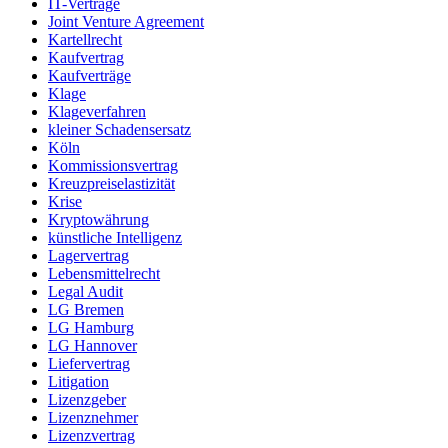
IT-Verträge
Joint Venture Agreement
Kartellrecht
Kaufvertrag
Kaufverträge
Klage
Klageverfahren
kleiner Schadensersatz
Köln
Kommissionsvertrag
Kreuzpreiselastizität
Krise
Kryptowährung
künstliche Intelligenz
Lagervertrag
Lebensmittelrecht
Legal Audit
LG Bremen
LG Hamburg
LG Hannover
Liefervertrag
Litigation
Lizenzgeber
Lizenznehmer
Lizenzvertrag