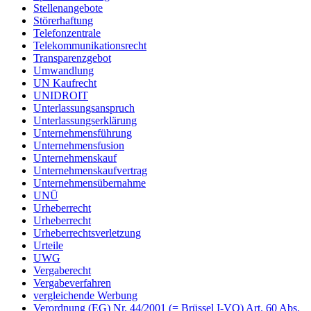
Stellenangebote
Störerhaftung
Telefonzentrale
Telekommunikationsrecht
Transparenzgebot
Umwandlung
UN Kaufrecht
UNIDROIT
Unterlassungsanspruch
Unterlassungserklärung
Unternehmensführung
Unternehmensfusion
Unternehmenskauf
Unternehmenskaufvertrag
Unternehmensübernahme
UNÜ
Urheberrecht
Urheberrecht
Urheberrechtsverletzung
Urteile
UWG
Vergaberecht
Vergabeverfahren
vergleichende Werbung
Verordnung (EG) Nr. 44/2001 (= Brüssel I-VO) Art. 60 Abs.