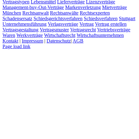
Vertragstypen
Lebensmittel
Lieferverträge
Lizenzverträge
Management-buy-Out-Verträge
Markenverletzung
Mietverträge
München
Rechtsanwalt
Rechtsanwälte
Rechtsexperten
Schadensersatz
Schiedsgerichtsverfahren
Schiedsverfahren
Stuttgart
Unternehmensführung
Verlagsverträge
Vertrag
Vertrag erstellen
Vertragsgestaltung
Vertragsmuster
Vertragsrecht
Vertriebsverträge
Waren
Werkverträge
Wirtschaftsrecht
Wirtschaftsunternehmen
Kontakt
|
Impressum
|
Datenschutz
|
AGB
Page load link
Nach
oben