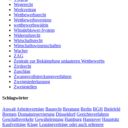
Wegerecht
Werkvertrag
Wettbewerbsrecht
Wettbewerbsverstoss
wettbewerbswidrig
Whistleblower-System
Widerrufsrecht
Wirtschaftsrecht
Wirtschaftswissenschaften
Wucher
ZAG
Zentrale zur Bekämpfung unlauteren Wettbewerbs
Zivilrecht
Zuschlag
Zwangsvollstreckungsverfahren
Zweigniederlassung
Zweigstellen
Schlagwörter
Anwalt
Arbeitsverträge
Baurecht
Beratung
Berlin
BGH
Bielefeld
Bremen
Domainreservierung
Düsseldorf
Gerichtsverfahren
Geschäftsverkehr
Gewährleistung
Hamburg
Hannover
Hauptsitz
Kaufverträge
Klage
Leasingverträge oder auch seltenere