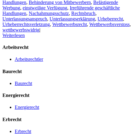
Handlungen
,
Behinderung von Mitbewerbern
,
Belästigende
Werbung
,
einstweilige Verfügung
,
Irreführende geschäftliche
Handlungen
,
Nachahmungsschutz
,
Rechtsbruch
,
Unterlassungsanspruch
,
Unterlassungserklärung
,
Urheberrecht
,
Urheberrechtsverletzung
,
Wettbewerbsrecht
,
Wettbewerbsverstoss
,
wettbewerbswidrig
|
Weiterlesen
Arbeitsrecht
Arbeitsrechtler
Baurecht
Baurecht
Energierecht
Energierecht
Erbrecht
Erbrecht