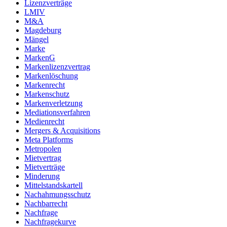
Lizenzverträge
LMIV
M&A
Magdeburg
Mängel
Marke
MarkenG
Markenlizenzvertrag
Markenlöschung
Markenrecht
Markenschutz
Markenverletzung
Mediationsverfahren
Medienrecht
Mergers & Acquisitions
Meta Platforms
Metropolen
Mietvertrag
Mietverträge
Minderung
Mittelstandskartell
Nachahmungsschutz
Nachbarrecht
Nachfrage
Nachfragekurve