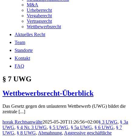
M&A
Urheberrecht
Vergaberecht
Vertragsrecht
Wettbewerbsrecht
Aktuelles Recht
Team
Standorte
Kontakt
FAQ
§ 7 UWG
Wettbewerbsrecht-Überblick
Das Gesetz gegen den unlauteren Wettbewerb (UWG) bildet die
zentrale [...]
horak Rechtsanwälte
2025-05-20T11:26:56+02:00
§ 3 UWG
,
§ 3a
UWG
,
§ 4 Nr. 3 UWG
,
§ 5 UWG
,
§ 5a UWG
,
§ 6 UWG
,
§ 7
UWG
,
§ 8 UWG
,
Abmahnung
,
Aggressive geschäftliche