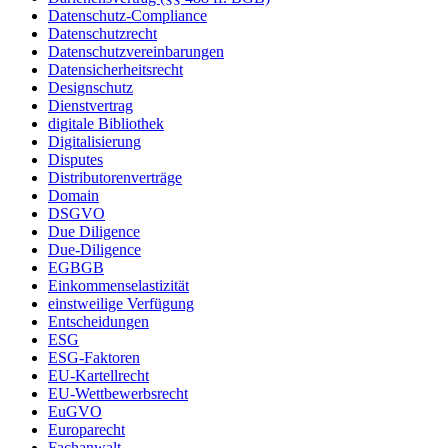
Datenschutz-Compliance
Datenschutzrecht
Datenschutzvereinbarungen
Datensicherheitsrecht
Designschutz
Dienstvertrag
digitale Bibliothek
Digitalisierung
Disputes
Distributorenverträge
Domain
DSGVO
Due Diligence
Due-Diligence
EGBGB
Einkommenselastizität
einstweilige Verfügung
Entscheidungen
ESG
ESG-Faktoren
EU-Kartellrecht
EU-Wettbewerbsrecht
EuGVO
Europarecht
Fachanwalt