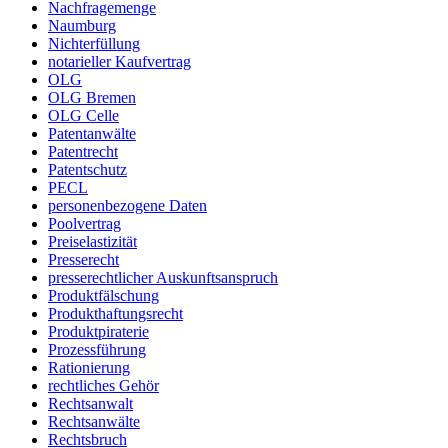
Nachfragemenge
Naumburg
Nichterfüllung
notarieller Kaufvertrag
OLG
OLG Bremen
OLG Celle
Patentanwälte
Patentrecht
Patentschutz
PECL
personenbezogene Daten
Poolvertrag
Preiselastizität
Presserecht
presserechtlicher Auskunftsanspruch
Produktfälschung
Produkthaftungsrecht
Produktpiraterie
Prozessführung
Rationierung
rechtliches Gehör
Rechtsanwalt
Rechtsanwälte
Rechtsbruch