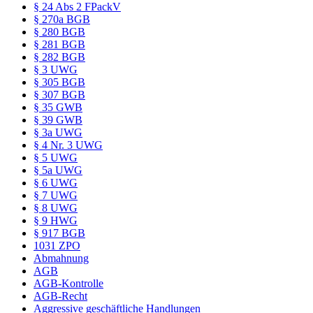
§ 24 Abs 2 FPackV
§ 270a BGB
§ 280 BGB
§ 281 BGB
§ 282 BGB
§ 3 UWG
§ 305 BGB
§ 307 BGB
§ 35 GWB
§ 39 GWB
§ 3a UWG
§ 4 Nr. 3 UWG
§ 5 UWG
§ 5a UWG
§ 6 UWG
§ 7 UWG
§ 8 UWG
§ 9 HWG
§ 917 BGB
1031 ZPO
Abmahnung
AGB
AGB-Kontrolle
AGB-Recht
Aggressive geschäftliche Handlungen