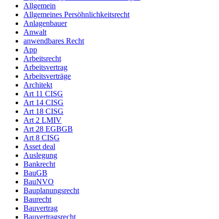
Allgemein
Allgemeines Persöhnlichkeitsrecht
Anlagenbauer
Anwalt
anwendbares Recht
App
Arbeitsrecht
Arbeitsvertrag
Arbeitsverträge
Architekt
Art 11 CISG
Art 14 CISG
Art 18 CISG
Art 2 LMIV
Art 28 EGBGB
Art 8 CISG
Asset deal
Auslegung
Bankrecht
BauGB
BauNVO
Bauplanungsrecht
Baurecht
Bauvertrag
Bauvertragsrecht