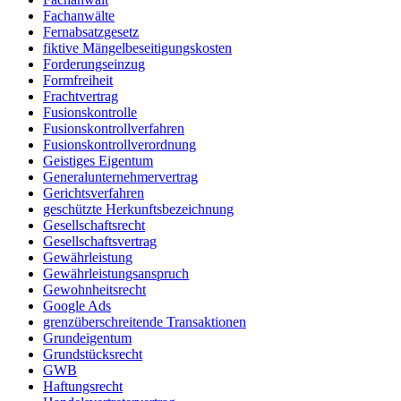
Fachanwälte
Fernabsatzgesetz
fiktive Mängelbeseitigungskosten
Forderungseinzug
Formfreiheit
Frachtvertrag
Fusionskontrolle
Fusionskontrollverfahren
Fusionskontrollverordnung
Geistiges Eigentum
Generalunternehmervertrag
Gerichtsverfahren
geschützte Herkunftsbezeichnung
Gesellschaftsrecht
Gesellschaftsvertrag
Gewährleistung
Gewährleistungsanspruch
Gewohnheitsrecht
Google Ads
grenzüberschreitende Transaktionen
Grundeigentum
Grundstücksrecht
GWB
Haftungsrecht